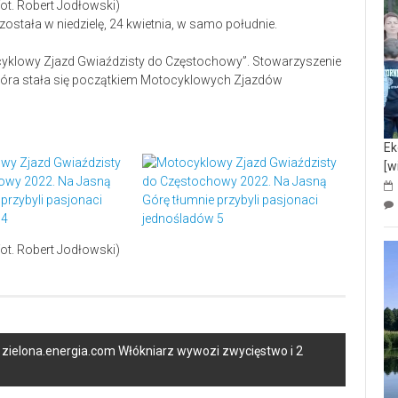
t. Robert Jodłowski)
tała w niedzielę, 24 kwietnia, w samo południe.
yklowy Zjazd Gwiaździsty do Częstochowy”. Stowarzyszenie
która stała się początkiem Motocyklowych Zjazdów
Ek
[w
t. Robert Jodłowski)
zielona.energia.com Włókniarz wywozi zwycięstwo i 2