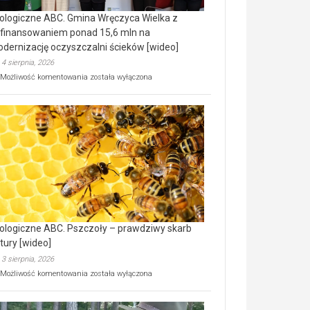
ologiczne ABC. Gmina Wręczyca Wielka z
finansowaniem ponad 15,6 mln na
dernizację oczyszczalni ścieków [wideo]
4 sierpnia, 2026
Ekologiczne
Możliwość komentowania
została wyłączona
ABC.
Gmina
Wręczyca
Wielka
z
dofinansowaniem
ponad
15,6
mln
na
modernizację
oczyszczalni
ścieków
ologiczne ABC. Pszczoły – prawdziwy skarb
[wideo]
tury [wideo]
3 sierpnia, 2026
Ekologiczne
Możliwość komentowania
została wyłączona
ABC.
Pszczoły
–