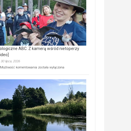
prawdziwy
skarb
natury
[wideo]
ologiczne ABC. Z kamerą wśród nietoperzy
ideo]
30 lipca, 2026
Ekologiczne
Możliwość komentowania
została wyłączona
ABC.
Z
kamerą
wśród
nietoperzy
[wideo]