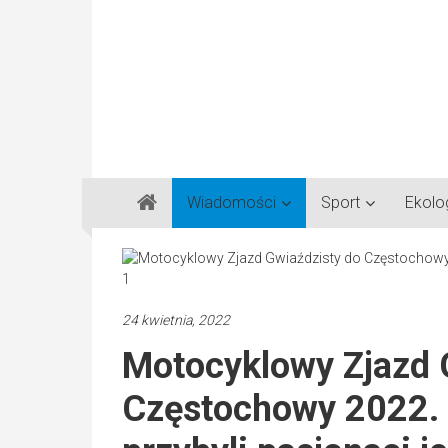
Gazeta
Wiadomości
Sport
Ekolo
Regionalna
Częstochowa,
Kłobuck,
Lubliniec,
24 kwietnia, 2022
Myszków
Motocyklowy Zjazd 
Częstochowy 2022. 