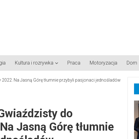
gia
Kultura i rozrywka
Praca
Motoryzacja
Dom
Gwiaździsty do
Na Jasną Górę tłumnie