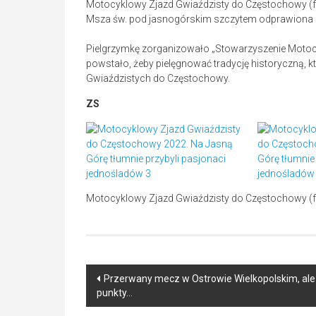
Motocyklowy Zjazd Gwiaździsty do Częstochowy (fo
Msza św. pod jasnogórskim szczytem odprawiona zos
Pielgrzymkę zorganizowało „Stowarzyszenie Motoc
powstało, żeby pielęgnować tradycję historyczną, 
Gwiaździstych do Częstochowy.
ZS
Motocyklowy Zjazd Gwiaździsty do Częstochowy (fo
Post
Przerwany mecz w Ostrowie Wielkopolskim, ale 
punkty…
navigation