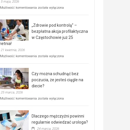
5 maja, 2026
Rusza
Możliwość komentowania
została wyłączona
miejski,
BEZPŁATNY
program
„Zdrowie pod kontrolą” –
rehabilitacji
dla
bezpłatna akcja profilaktyczna
seniorów!
w Częstochowie już 25
ietnia!
21 kwietnia, 2026
„Zdrowie
Możliwość komentowania
została wyłączona
pod
kontrolą”
–
Czy można schudnąć bez
bezpłatna
akcja
poczucia, że jesteś ciągle na
profilaktyczna
diecie?
w
25 marca, 2026
Częstochowie
już
Czy
Możliwość komentowania
została wyłączona
25
można
kwietnia!
schudnąć
bez
Dlaczego mężczyźni powinni
poczucia,
że
regularnie odwiedzać urologa?
jesteś
24 marca, 2026