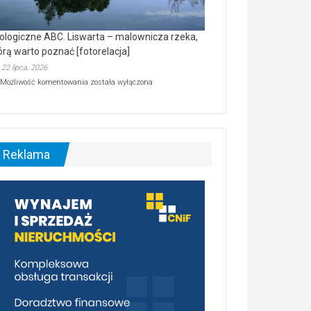
ologiczne ABC. Liswarta – malownicza rzeka,
órą warto poznać [fotorelacja]
22 lipca, 2026
Ekologiczne
Możliwość komentowania
została wyłączona
ABC.
Liswarta
–
malownicza
rzeka,
którą
Reklama
warto
poznać
[fotorelacja]