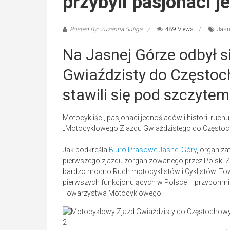
przybyli pasjonaci 
Posted By: Zuzanna Suliga
489 Views
Jasn
Na Jasnej Górze odbył s
Gwiaździsty do Częstoc
stawili się pod szczytem
Motocykliści, pasjonaci jednośladów i historii ru
„Motocyklowego Zjazdu Gwiaździstego do Częstoc
Jak podkreśla
Biuro Prasowe Jasnej Góry
, organiza
pierwszego zjazdu zorganizowanego przez Polski Z
bardzo mocno Ruch motocyklistów i Cyklistów. Tow
pierwszych funkcjonujących w Polsce – przypomni
Towarzystwa Motocyklowego.