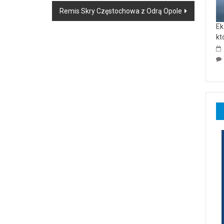
Remis Skry Częstochowa z Odrą Opole
Ek
kt