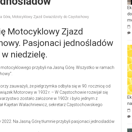
jednośladów
Ek
do
a Góra
,
Motocyklowy Zjazd Gwiaździsty do Częstochowy
mo
ię Motocyklowy Zjazd
howy. Pasjonaci jednośladów
 w niedzielę.
chu motocyklowego przybyli na Jasną Górę. Wszystko w ramach
howy”.
torzy zauważyli, że pielgrzymka odbyła się w 90. rocznicę od
wiązek Motorowy w 1932 r. – W Częstochowie rozwijał się
Ek
arzystwo zostało założone w 1902r. i było jednym z
na
ał Kajetan Walachniewicz, sekretarz Częstochowskiego