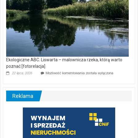
Ekologiczne ABC. Liswarta – malownicza rzeka, którą warto
poznać [fotorelacja]
Ekologiczne
22 lipca, 2026
Możliwość komentowania
została wyłączona
ABC.
Liswarta
–
malownicza
Reklama
rzeka,
którą
warto
poznać
[fotorelacja]