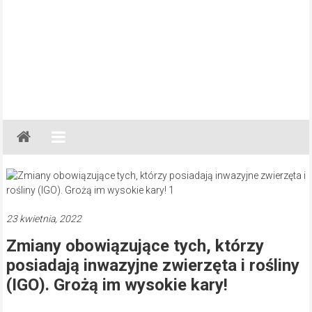
Gazeta
Regionalna
Częstochowa,
Kłobuck,
Lubliniec,
23 kwietnia, 2022
Myszków
Zmiany obowiązujące tych, którzy
posiadają inwazyjne zwierzęta i rośliny
(IGO). Grożą im wysokie kary!