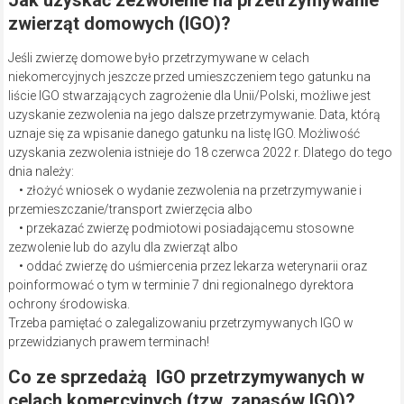
Jak uzyskać zezwolenie na przetrzymywanie
zwierząt domowych (IGO)?
Jeśli zwierzę domowe było przetrzymywane w celach
niekomercyjnych jeszcze przed umieszczeniem tego gatunku na
liście IGO stwarzających zagrożenie dla Unii/Polski, możliwe jest
uzyskanie zezwolenia na jego dalsze przetrzymywanie. Data, którą
uznaje się za wpisanie danego gatunku na listę IGO. Możliwość
uzyskania zezwolenia istnieje do 18 czerwca 2022 r. Dlatego do tego
dnia należy:
• złożyć wniosek o wydanie zezwolenia na przetrzymywanie i
przemieszczanie/transport zwierzęcia albo
• przekazać zwierzę podmiotowi posiadającemu stosowne
zezwolenie lub do azylu dla zwierząt albo
• oddać zwierzę do uśmiercenia przez lekarza weterynarii oraz
poinformować o tym w terminie 7 dni regionalnego dyrektora
ochrony środowiska.
Trzeba pamiętać o zalegalizowaniu przetrzymywanych IGO w
przewidzianych prawem terminach!
Co ze sprzedażą IGO przetrzymywanych w
celach komercyjnych (tzw. zapasów IGO)?