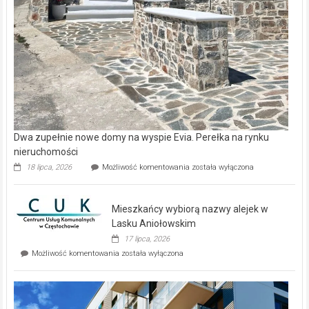
Dwa zupełnie nowe domy na wyspie Evia. Perełka na rynku
nieruchomości
Dwa
18 lipca, 2026
Możliwość komentowania
została wyłączona
zupełnie
nowe
domy
Mieszkańcy wybiorą nazwy alejek w
na
wyspie
Lasku Aniołowskim
Evia.
17 lipca, 2026
Perełka
Mieszkańcy
Możliwość komentowania
została wyłączona
na
wybiorą
rynku
nazwy
nieruchomości
alejek
w
Lasku