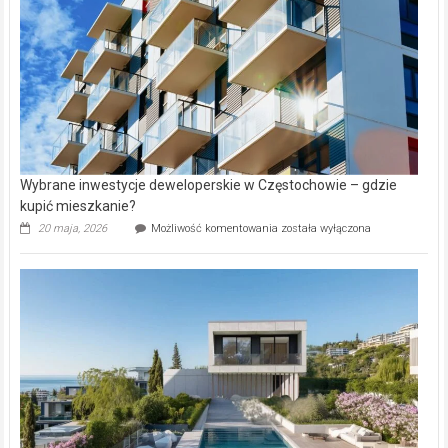
Aniołowskim
Wybrane inwestycje deweloperskie w Częstochowie – gdzie
kupić mieszkanie?
Wybrane
20 maja, 2026
Możliwość komentowania
została wyłączona
inwestycje
deweloperskie
w Częstochowie
–
gdzie
kupić
mieszkanie?