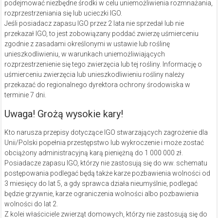
podejmować niezbędne środki w celu uniemożliwienia rozmnażania,
rozprzestrzeniania się lub ucieczki IGO.
Jeśli posiadacz zapasu IGO przez 2 lata nie sprzedał lub nie
przekazał IGO, to jest zobowiązany poddać zwierzę uśmierceniu
zgodnie z zasadami określonymi w ustawie lub roślinę
unieszkodliwieniu, w warunkach uniemożliwiających
rozprzestrzenienie się tego zwierzęcia lub tej rośliny. Informację o
uśmierceniu zwierzęcia lub unieszkodliwieniu rośliny należy
przekazać do regionalnego dyrektora ochrony środowiska w
terminie 7 dni.
Uwaga! Grożą wysokie kary!
Kto narusza przepisy dotyczące IGO stwarzających zagrożenie dla
Unii/Polski popełnia przestępstwo lub wykroczenie i może zostać
obciążony administracyjną karą pieniężną do 1 000 000 zł.
Posiadacze zapasu IGO, którzy nie zastosują się do ww. schematu
postępowania podlegać będą także karze pozbawienia wolności od
3 miesięcy do lat 5, a gdy sprawca działa nieumyślnie, podlegać
będzie grzywnie, karze ograniczenia wolności albo pozbawienia
wolności do lat 2.
Z kolei właściciele zwierząt domowych, którzy nie zastosują się do