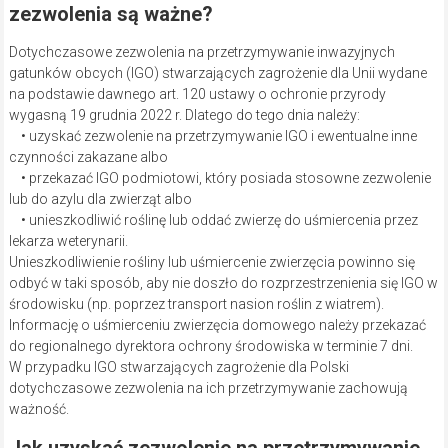
zezwolenia są ważne?
Dotychczasowe zezwolenia na przetrzymywanie inwazyjnych
gatunków obcych (IGO) stwarzających zagrożenie dla Unii wydane
na podstawie dawnego art. 120 ustawy o ochronie przyrody
wygasną 19 grudnia 2022 r. Dlatego do tego dnia należy:
• uzyskać zezwolenie na przetrzymywanie IGO i ewentualne inne
czynności zakazane albo
• przekazać IGO podmiotowi, który posiada stosowne zezwolenie
lub do azylu dla zwierząt albo
• unieszkodliwić roślinę lub oddać zwierzę do uśmiercenia przez
lekarza weterynarii.
Unieszkodliwienie rośliny lub uśmiercenie zwierzęcia powinno się
odbyć w taki sposób, aby nie doszło do rozprzestrzenienia się IGO w
środowisku (np. poprzez transport nasion roślin z wiatrem).
Informację o uśmierceniu zwierzęcia domowego należy przekazać
do regionalnego dyrektora ochrony środowiska w terminie 7 dni.
W przypadku IGO stwarzających zagrożenie dla Polski
dotychczasowe zezwolenia na ich przetrzymywanie zachowują
ważność.