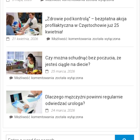
miejski,
BEZPŁATNY
program
„Zdrowie pod kontrolą” – bezpłatna akcja
rehabilitacji
dla
profilaktyczna w Częstochowie już 25
seniorów!
kwietnia!
„Zdrowie
21 kwietnia, 2026
Możliwość komentowania
została wyłączona
pod
kontrolą”
–
Czy można schudnąć bez poczucia, że
bezpłatna
akcja
jesteś ciągle na diecie?
profilaktyczna
25 marca, 2026
w
Czy
Możliwość komentowania
została wyłączona
Częstochowie
można
już
schudnąć
25
bez
kwietnia!
Dlaczego mężczyźni powinni regularnie
poczucia,
że
odwiedzać urologa?
jesteś
24 marca, 2026
ciągle
Dlaczego
Możliwość komentowania
została wyłączona
na
mężczyźni
diecie?
powinni
regularnie
odwiedzać