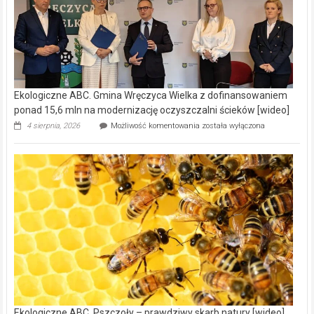
Ekologiczne ABC. Gmina Wręczyca Wielka z dofinansowaniem
ponad 15,6 mln na modernizację oczyszczalni ścieków [wideo]
Ekologiczne
4 sierpnia, 2026
Możliwość komentowania
została wyłączona
ABC.
Gmina
Wręczyca
Wielka
z
dofinansowaniem
ponad
15,6
mln
na
modernizację
oczyszczalni
ścieków
[wideo]
Ekologiczne ABC. Pszczoły – prawdziwy skarb natury [wideo]