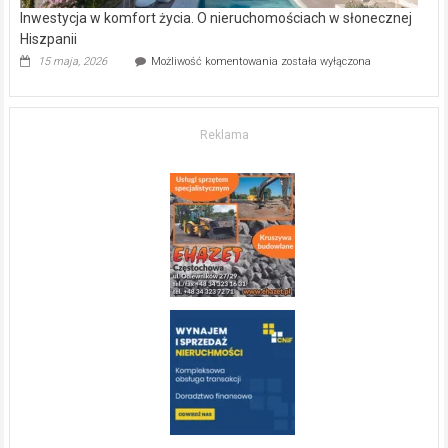
Inwestycja w komfort życia. O nieruchomościach w słonecznej
Hiszpanii
Inwestycja
15 maja, 2026
Możliwość komentowania
została wyłączona
w komfort
życia.
O nieruchomościach
w słonecznej
Reklama
Hiszpanii