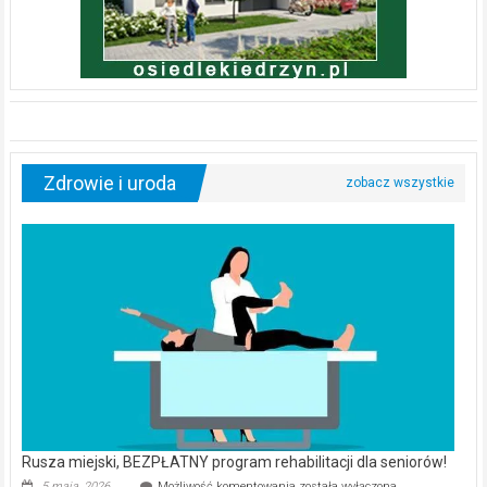
Zdrowie i uroda
Rusza miejski, BEZPŁATNY program rehabilitacji dla seniorów!
Rusza
5 maja, 2026
Możliwość komentowania
została wyłączona