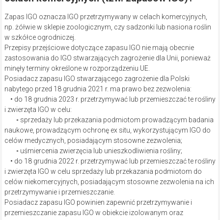
Zapas IGO oznacza IGO przetrzymywany w celach komercyjnych,
np. żółwie w sklepie zoologicznym, czy sadzonki lub nasiona roślin
w szkółce ogrodniczej.
Przepisy przejściowe dotyczące zapasu IGO nie mają obecnie
zastosowania do IGO stwarzających zagrożenie dla Unii, ponieważ
minęły terminy określone w rozporządzeniu UE.
Posiadacz zapasu IGO stwarzającego zagrożenie dla Polski
nabytego przed 18 grudnia 2021 r. ma prawo bez zezwolenia:
• do 18 grudnia 2023 r. przetrzymywać lub przemieszczać te rośliny
i zwierzęta IGO w celu:
◦ sprzedaży lub przekazania podmiotom prowadzącym badania
naukowe, prowadzącym ochronę ex situ, wykorzystującym IGO do
celów medycznych, posiadającym stosowne zezwolenia;
◦ uśmiercenia zwierzęcia lub unieszkodliwienia rośliny;
• do 18 grudnia 2022 r. przetrzymywać lub przemieszczać te rośliny
i zwierzęta IGO w celu sprzedaży lub przekazania podmiotom do
celów niekomercyjnych, posiadającym stosowne zezwolenia na ich
przetrzymywanie i przemieszczanie.
Posiadacz zapasu IGO powinien zapewnić przetrzymywanie i
przemieszczanie zapasu IGO w obiekcie izolowanym oraz