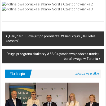
Post
„Hau, hau” T.Love już po premierze. W sieci krąży „Ja Ciebie
kocham”
navigation
Druga przegrana siatkarzy AZS Częstochowa podczas turnieju
barażowego w Toruniu
Ekologia