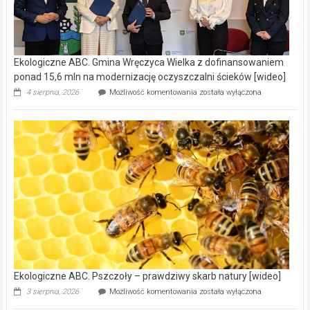
Ekologiczne ABC. Gmina Wręczyca Wielka z dofinansowaniem
ponad 15,6 mln na modernizację oczyszczalni ścieków [wideo]
Ekologiczne
4 sierpnia, 2026
Możliwość komentowania
została wyłączona
ABC.
Gmina
Wręczyca
Wielka
z
dofinansowaniem
ponad
15,6
mln
na
modernizację
oczyszczalni
ścieków
[wideo]
Ekologiczne ABC. Pszczoły – prawdziwy skarb natury [wideo]
Ekologiczne
3 sierpnia, 2026
Możliwość komentowania
została wyłączona
ABC.