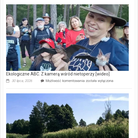
Pszczoły
–
prawdziwy
skarb
natury
[wideo]
Ekologiczne ABC. Z kamerą wśród nietoperzy [wideo]
Ekologiczne
30 lipca, 2026
Możliwość komentowania
została wyłączona
ABC.
Z
kamerą
wśród
nietoperzy
[wideo]