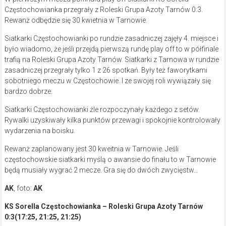
Częstochowianka przegrały z Roleski Grupa Azoty Tarnów 0:3.
Rewanż odbędzie się 30 kwietnia w Tarnowie.
Siatkarki Częstochowianki po rundzie zasadniczej zajęły 4. miejsce i
było wiadomo, że jeśli przejdą pierwszą rundę play off to w półfinale
trafią na Roleski Grupa Azoty Tarnów. Siatkarki z Tarnowa w rundzie
zasadniczej przegrały tylko 1 z 26 spotkań. Były też faworytkami
sobotniego meczu w Częstochowie. I ze swojej roli wywiązały się
bardzo dobrze.
Siatkarki Częstochowianki źle rozpoczynały każdego z setów.
Rywalki uzyskiwały kilka punktów przewagi i spokojnie kontrolowały
wydarzenia na boisku.
Rewanż zaplanowany jest 30 kweitnia w Tarnowie. Jeśli
częstochowskie siatkarki myślą o awansie do finału to w Tarnowie
będą musiały wygrać 2 mecze. Gra się do dwóch zwycięstw…
AK
, foto:
AK
KS Sorella Częstochowianka – Roleski Grupa Azoty Tarnów
0:3(17:25, 21:25, 21:25)