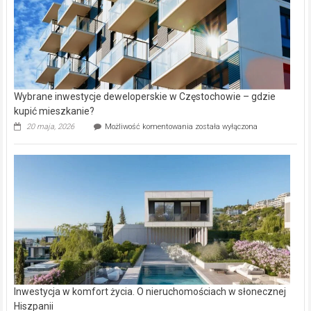
Wybrane inwestycje deweloperskie w Częstochowie – gdzie
kupić mieszkanie?
Wybrane
20 maja, 2026
Możliwość komentowania
została wyłączona
inwestycje
deweloperskie
w Częstochowie
–
gdzie
kupić
mieszkanie?
Inwestycja w komfort życia. O nieruchomościach w słonecznej
Hiszpanii