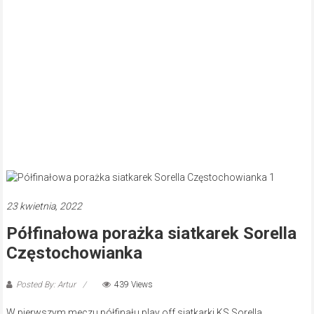
23 kwietnia, 2022
Półfinałowa porażka siatkarek Sorella
Częstochowianka
Posted By: Artur
439 Views
W pierwszym meczu półfinału play off siatkarki KS Sorella