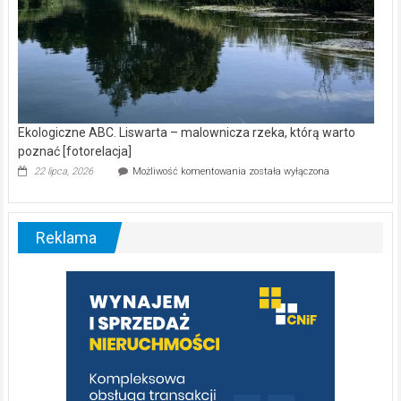
Ekologiczne ABC. Liswarta – malownicza rzeka, którą warto
poznać [fotorelacja]
Ekologiczne
22 lipca, 2026
Możliwość komentowania
została wyłączona
ABC.
Liswarta
–
malownicza
Reklama
rzeka,
którą
warto
poznać
[fotorelacja]