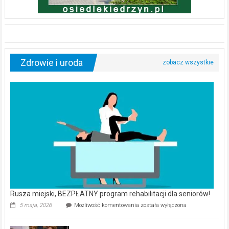
Zdrowie i uroda
Rusza miejski, BEZPŁATNY program rehabilitacji dla seniorów!
Rusza
5 maja, 2026
Możliwość komentowania
została wyłączona
miejski,
BEZPŁATNY