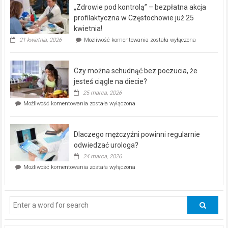
program
„Zdrowie pod kontrolą” – bezpłatna akcja
rehabilitacji
dla
profilaktyczna w Częstochowie już 25
seniorów!
kwietnia!
„Zdrowie
21 kwietnia, 2026
Możliwość komentowania
została wyłączona
pod
kontrolą”
–
Czy można schudnąć bez poczucia, że
bezpłatna
akcja
jesteś ciągle na diecie?
profilaktyczna
25 marca, 2026
w
Czy
Możliwość komentowania
została wyłączona
Częstochowie
można
już
schudnąć
25
bez
kwietnia!
Dlaczego mężczyźni powinni regularnie
poczucia,
że
odwiedzać urologa?
jesteś
24 marca, 2026
ciągle
Dlaczego
Możliwość komentowania
została wyłączona
na
mężczyźni
diecie?
powinni
regularnie
odwiedzać
urologa?