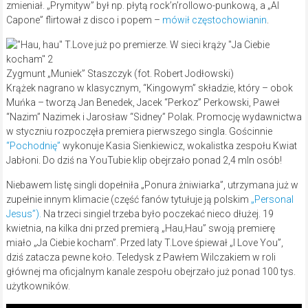
zmieniał. „Prymityw” był np. płytą rock’n’rollowo-punkową, a „Al
Capone” flirtował z disco i popem –
mówił częstochowianin
.
Zygmunt „Muniek” Staszczyk (fot. Robert Jodłowski)
Krążek nagrano w klasycznym, “Kingowym” składzie, który – obok
Muńka – tworzą Jan Benedek, Jacek “Perkoz” Perkowski, Paweł
“Nazim” Nazimek i Jarosław “Sidney” Polak. Promocję wydawnictwa
w styczniu rozpoczęła premiera pierwszego singla. Gościnnie
“Pochodnię”
wykonuje Kasia Sienkiewicz, wokalistka zespołu Kwiat
Jabłoni. Do dziś na YouTubie klip obejrzało ponad 2,4 mln osób!
Niebawem listę singli dopełniła „Ponura żniwiarka”, utrzymana już w
zupełnie innym klimacie (część fanów tytułuje ją polskim
„Personal
Jesus”).
Na trzeci singiel trzeba było poczekać nieco dłużej. 19
kwietnia, na kilka dni przed premierą „Hau,Hau” swoją premierę
miało „Ja Ciebie kocham”. Przed laty T.Love śpiewał „I Love You”,
dziś zatacza pewne koło. Teledysk z Pawłem Wilczakiem w roli
głównej ma oficjalnym kanale zespołu obejrzało już ponad 100 tys.
użytkowników.