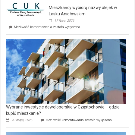
domy
Mieszkańcy wybiorą nazwy alejek w
na
wyspie
Lasku Aniołowskim
Evia.
17 lipca, 2026
Perełka
Mieszkańcy
Możliwość komentowania
została wyłączona
na
wybiorą
rynku
nazwy
nieruchomości
alejek
w
Lasku
Aniołowskim
Wybrane inwestycje deweloperskie w Częstochowie – gdzie
kupić mieszkanie?
Wybrane
20 maja, 2026
Możliwość komentowania
została wyłączona
inwestycje
deweloperskie
w Częstochowie