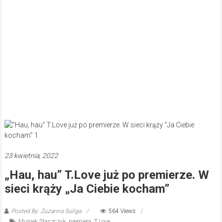
23 kwietnia, 2022
„Hau, hau” T.Love już po premierze. W
sieci krąży „Ja Ciebie kocham”
Posted By: Zuzanna Suliga
564 Views
Muniek Staszczyk
,
premiera
,
T.Love