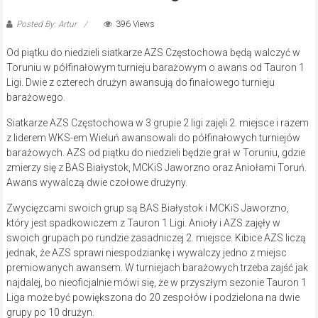
Posted By: Artur
396 Views
Od piątku do niedzieli siatkarze AZS Częstochowa będą walczyć w
Toruniu w półfinałowym turnieju barażowym o awans od Tauron 1
Ligi. Dwie z czterech drużyn awansują do finałowego turnieju
barażowego.
Siatkarze AZS Częstochowa w 3 grupie 2 ligi zajęli 2. miejsce i razem
z liderem WKS-em Wieluń awansowali do półfinałowych turniejów
barażowych. AZS od piątku do niedzieli będzie grał w Toruniu, gdzie
zmierzy się z BAS Białystok, MCKiS Jaworzno oraz Aniołami Toruń.
Awans wywalczą dwie czołowe drużyny.
Zwycięzcami swoich grup są BAS Białystok i MCKiS Jaworzno,
który jest spadkowiczem z Tauron 1 Ligi. Anioły i AZS zajęły w
swoich grupach po rundzie zasadniczej 2. miejsce. Kibice AZS liczą
jednak, że AZS sprawi niespodziankę i wywalczy jedno z miejsc
premiowanych awansem. W turniejach barażowych trzeba zajść jak
najdalej, bo nieoficjalnie mówi się, że w przyszłym sezonie Tauron 1
Liga może być powiększona do 20 zespołów i podzielona na dwie
grupy po 10 drużyn.