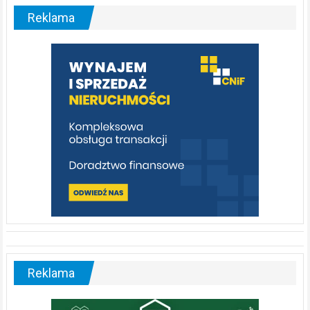
malownicza
Reklama
rzeka,
którą
warto
poznać
[fotorelacja]
Reklama