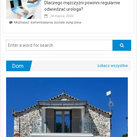
Dlaczego mężczyźni powinni regularnie
poczucia,
że
odwiedzać urologa?
jesteś
24 marca, 2026
ciągle
Dlaczego
Możliwość komentowania
została wyłączona
na
mężczyźni
diecie?
powinni
regularnie
odwiedzać
urologa?
Dom