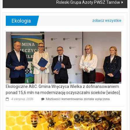
Roleski Grupa Azoty PWSZ Tarnów
Ekologia
Ekologiczne ABC. Gmina Wręczyca Wielka z dofinansowaniem
ponad 15,6 mln na modernizację oczyszczalni ścieków [wideo]
Ekologiczne
4 sierpnia, 2026
Możliwość komentowania
została wyłączona
ABC.
Gmina
Wręczyca
Wielka
z
dofinansowaniem