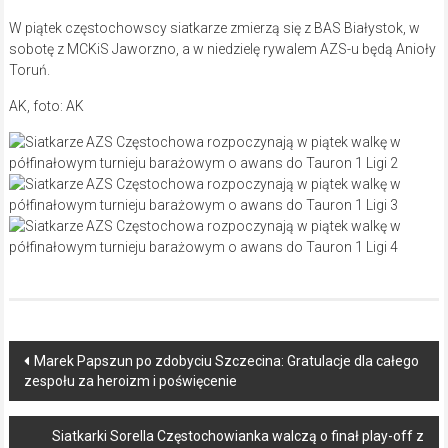
W piątek częstochowscy siatkarze zmierzą się z BAS Białystok, w
sobotę z MCKiS Jaworzno, a w niedzielę rywalem AZS-u będą Anioły
Toruń.
AK, foto: AK
Post
Marek Papszun po zdobyciu Szczecina: Gratulacje dla całego
zespołu za heroizm i poświęcenie
navigation
Siatkarki Sorella Częstochowianka walczą o finał play-off z