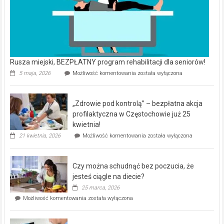
Rusza miejski, BEZPŁATNY program rehabilitacji dla seniorów!
Rusza
5 maja, 2026
Możliwość komentowania
została wyłączona
miejski,
BEZPŁATNY
program
„Zdrowie pod kontrolą” – bezpłatna akcja
rehabilitacji
dla
profilaktyczna w Częstochowie już 25
seniorów!
kwietnia!
„Zdrowie
21 kwietnia, 2026
Możliwość komentowania
została wyłączona
pod
kontrolą”
–
Czy można schudnąć bez poczucia, że
bezpłatna
akcja
jesteś ciągle na diecie?
profilaktyczna
25 marca, 2026
w
Czy
Możliwość komentowania
została wyłączona
Częstochowie
można
już
schudnąć
25
bez
kwietnia!