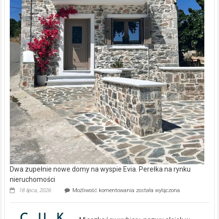
Dwa zupełnie nowe domy na wyspie Evia. Perełka na rynku
nieruchomości
Dwa
18 lipca, 2026
Możliwość komentowania
została wyłączona
zupełnie
nowe
domy