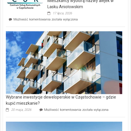
Mieszkańcy wybiorą nazwy alejek w
na
wyspie
Lasku Aniołowskim
Evia.
17 lipca, 2026
Perełka
Mieszkańcy
Możliwość komentowania
została wyłączona
na
wybiorą
rynku
nazwy
nieruchomości
alejek
w
Lasku
Aniołowskim
Wybrane inwestycje deweloperskie w Częstochowie – gdzie
kupić mieszkanie?
Wybrane
20 maja, 2026
Możliwość komentowania
została wyłączona
inwestycje
deweloperskie
w Częstochowie
–