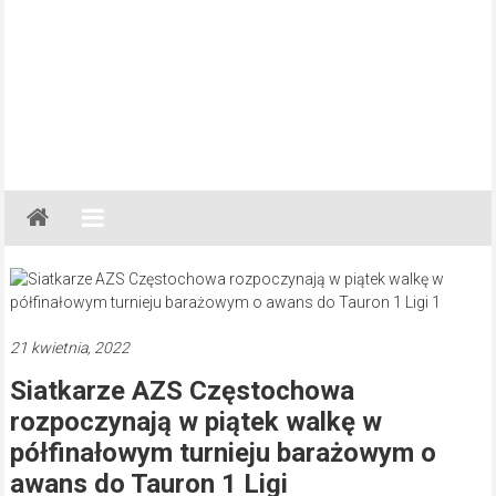
Gazeta
Regionalna
Częstochowa,
Kłobuck,
Lubliniec,
21 kwietnia, 2022
Myszków
Siatkarze AZS Częstochowa
rozpoczynają w piątek walkę w
półfinałowym turnieju barażowym o
awans do Tauron 1 Ligi