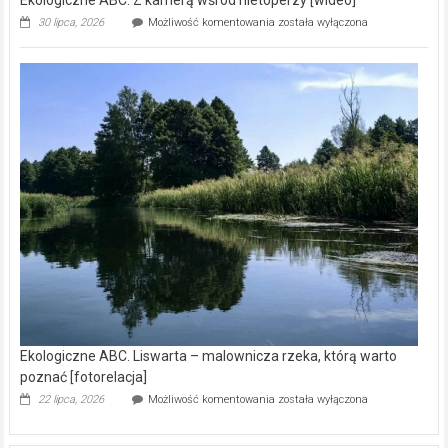
Ekologiczne ABC. Z kamerą wśród nietoperzy [wideo]
Ekologiczne
30 lipca, 2026
Możliwość komentowania
została wyłączona
ABC.
Z
kamerą
wśród
nietoperzy
[wideo]
Ekologiczne ABC. Liswarta – malownicza rzeka, którą warto
poznać [fotorelacja]
Ekologiczne
22 lipca, 2026
Możliwość komentowania
została wyłączona
ABC.
Liswarta
–