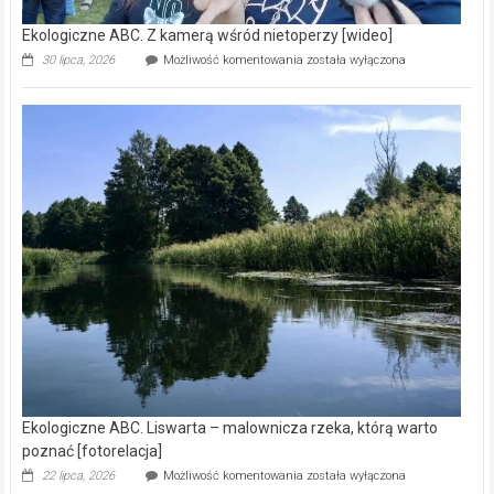
Ekologiczne ABC. Z kamerą wśród nietoperzy [wideo]
Ekologiczne
30 lipca, 2026
Możliwość komentowania
została wyłączona
ABC.
Z
kamerą
wśród
nietoperzy
[wideo]
Ekologiczne ABC. Liswarta – malownicza rzeka, którą warto
poznać [fotorelacja]
Ekologiczne
22 lipca, 2026
Możliwość komentowania
została wyłączona
ABC.