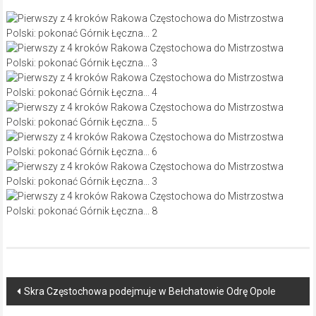
Post
Skra Częstochowa podejmuje w Bełchatowie Odrę Opole
navigation