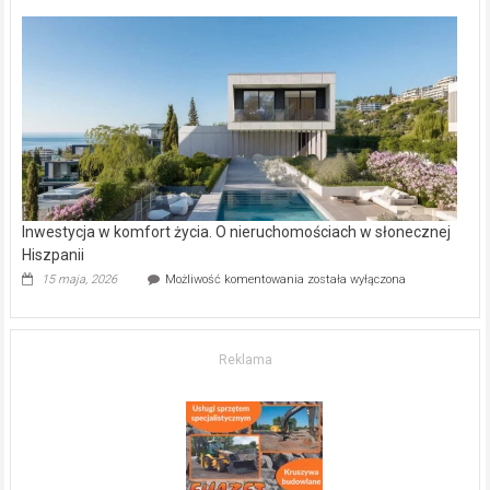
deweloperskie
w Częstochowie
–
gdzie
kupić
mieszkanie?
Inwestycja w komfort życia. O nieruchomościach w słonecznej
Hiszpanii
Inwestycja
15 maja, 2026
Możliwość komentowania
została wyłączona
w komfort
życia.
O nieruchomościach
w słonecznej
Reklama
Hiszpanii