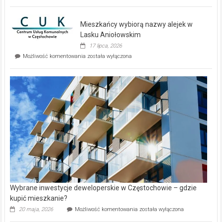
zupełnie
nowe
domy
Mieszkańcy wybiorą nazwy alejek w
na
wyspie
Lasku Aniołowskim
Evia.
17 lipca, 2026
Perełka
Mieszkańcy
Możliwość komentowania
została wyłączona
na
wybiorą
rynku
nazwy
nieruchomości
alejek
w
Lasku
Aniołowskim
Wybrane inwestycje deweloperskie w Częstochowie – gdzie
kupić mieszkanie?
Wybrane
20 maja, 2026
Możliwość komentowania
została wyłączona
inwestycje