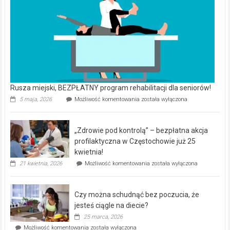
Rusza miejski, BEZPŁATNY program rehabilitacji dla seniorów!
Rusza
5 maja, 2026
Możliwość komentowania
została wyłączona
miejski,
BEZPŁATNY
program
„Zdrowie pod kontrolą” – bezpłatna akcja
rehabilitacji
dla
profilaktyczna w Częstochowie już 25
seniorów!
kwietnia!
„Zdrowie
21 kwietnia, 2026
Możliwość komentowania
została wyłączona
pod
kontrolą”
–
Czy można schudnąć bez poczucia, że
bezpłatna
akcja
jesteś ciągle na diecie?
profilaktyczna
25 marca, 2026
w
Czy
Możliwość komentowania
została wyłączona
Częstochowie