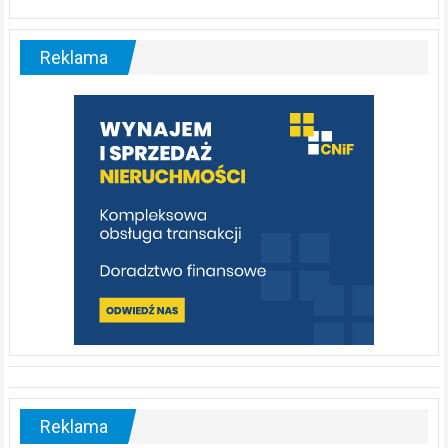
Liswarta
–
malownicza
Reklama
rzeka,
którą
warto
poznać
[fotorelacja]
Reklama