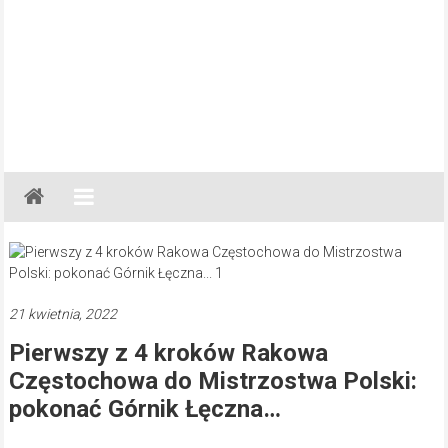
Gazeta
Regionalna
Częstochowa,
Kłobuck,
Lubliniec,
21 kwietnia, 2022
Myszków
Pierwszy z 4 kroków Rakowa
Częstochowa do Mistrzostwa Polski:
pokonać Górnik Łęczna…