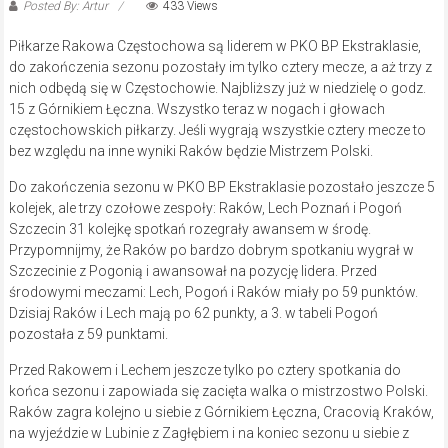
Posted By: Artur
433 Views
Piłkarze Rakowa Częstochowa są liderem w PKO BP Ekstraklasie,
do zakończenia sezonu pozostały im tylko cztery mecze, a aż trzy z
nich odbędą się w Częstochowie. Najbliższy już w niedzielę o godz.
15 z Górnikiem Łęczna. Wszystko teraz w nogach i głowach
częstochowskich piłkarzy. Jeśli wygrają wszystkie cztery mecze to
bez względu na inne wyniki Raków będzie Mistrzem Polski.
Do zakończenia sezonu w PKO BP Ekstraklasie pozostało jeszcze 5
kolejek, ale trzy czołowe zespoły: Raków, Lech Poznań i Pogoń
Szczecin 31 kolejkę spotkań rozegrały awansem w środę.
Przypomnijmy, że Raków po bardzo dobrym spotkaniu wygrał w
Szczecinie z Pogonią i awansował na pozycję lidera. Przed
środowymi meczami: Lech, Pogoń i Raków miały po 59 punktów.
Dzisiaj Raków i Lech mają po 62 punkty, a 3. w tabeli Pogoń
pozostała z 59 punktami.
Przed Rakowem i Lechem jeszcze tylko po cztery spotkania do
końca sezonu i zapowiada się zacięta walka o mistrzostwo Polski.
Raków zagra kolejno u siebie z Górnikiem Łęczna, Cracovią Kraków,
na wyjeździe w Lubinie z Zagłębiem i na koniec sezonu u siebie z