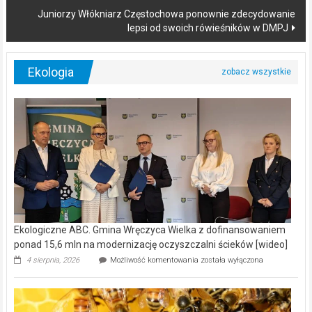
Juniorzy Włókniarz Częstochowa ponownie zdecydowanie
lepsi od swoich rówieśników w DMPJ
Ekologia
Ekologiczne ABC. Gmina Wręczyca Wielka z dofinansowaniem
ponad 15,6 mln na modernizację oczyszczalni ścieków [wideo]
Ekologiczne
4 sierpnia, 2026
Możliwość komentowania
została wyłączona
ABC.
Gmina
Wręczyca
Wielka