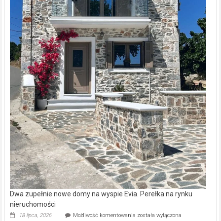
Dwa zupełnie nowe domy na wyspie Evia. Perełka na rynku
nieruchomości
Dwa
18 lipca, 2026
Możliwość komentowania
została wyłączona