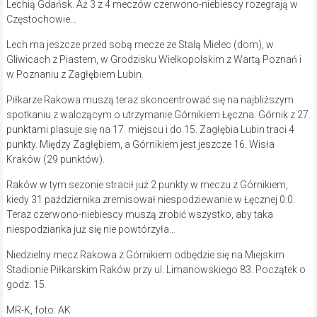
Lechią Gdańsk. Aż 3 z 4 meczów czerwono-niebiescy rozegrają w
Częstochowie…
Lech ma jeszcze przed sobą mecze ze Stalą Mielec (dom), w
Gliwicach z Piastem, w Grodzisku Wielkopolskim z Wartą Poznań i
w Poznaniu z Zagłębiem Lubin.
Piłkarze Rakowa muszą teraz skoncentrować się na najbliższym
spotkaniu z walczącym o utrzymanie Górnikiem Łęczna. Górnik z 27.
punktami plasuje się na 17. miejscu i do 15. Zagłębia Lubin traci 4
punkty. Między Zagłębiem, a Górnikiem jest jeszcze 16. Wisła
Kraków (29 punktów).
Raków w tym sezonie stracił już 2 punkty w meczu z Górnikiem,
kiedy 31 października zremisował niespodziewanie w Łęcznej 0:0.
Teraz czerwono-niebiescy muszą zrobić wszystko, aby taka
niespodzianka już się nie powtórzyła…
Niedzielny mecz Rakowa z Górnikiem odbędzie się na Miejskim
Stadionie Piłkarskim Raków przy ul. Limanowskiego 83. Początek o
godz. 15.
MR-K, foto: AK