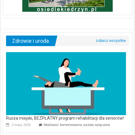
Zdrowie i uroda
Rusza miejski, BEZPŁATNY program rehabilitacji dla seniorów!
Rusza
5 maja, 2026
Możliwość komentowania
została wyłączona
miejski,
BEZPŁATNY