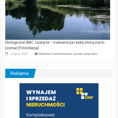
Ekologiczne ABC. Liswarta – malownicza rzeka, którą warto
poznać [fotorelacja]
Ekologiczne
22 lipca, 2026
Możliwość komentowania
została wyłączona
ABC.
Liswarta
–
malownicza
Reklama
rzeka,
którą
warto
poznać
[fotorelacja]