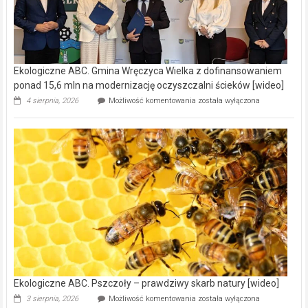
Ekologiczne ABC. Gmina Wręczyca Wielka z dofinansowaniem
ponad 15,6 mln na modernizację oczyszczalni ścieków [wideo]
Ekologiczne
4 sierpnia, 2026
Możliwość komentowania
została wyłączona
ABC.
Gmina
Wręczyca
Wielka
z
dofinansowaniem
ponad
15,6
mln
na
modernizację
oczyszczalni
ścieków
[wideo]
Ekologiczne ABC. Pszczoły – prawdziwy skarb natury [wideo]
Ekologiczne
3 sierpnia, 2026
Możliwość komentowania
została wyłączona