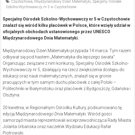
Częstochowa
,
Międzynarodowy Dzień Matematyki
,
Specjalny Ośrodek
Szkolno-Wychowawczy nr 5 w Częstochowie
Specjalny Ośrodek Szkolno-Wychowawczy nr 5 w Częstochowie
znalazł się wśród kilku placówek w Polsce, które wzięły udział w
oficjalnych obchodach ustanowionego przez UNESCO
Międzynarodowego Dnia Matematyki.
Międzynarodowy Dzień Matematyki przypada 14 marca. Tym razem
odbywał się pod hasłem „Matematyka dla lepszego świata”.
Organizując związane z nim konkursy, Specjalny Ośrodek Szkolno-
Wychowawczy nr 5, działający na rzecz zwiększenia dostępu do
edukacji oraz nauk matematycznych, znalazł się w gronie
pracujących w tym samym duchu placówek z całej Polski –
Politechniki w Białymstoku oraz placówek z Bydgoszczy, Gdańska i
Olsztyna.
20 kwietnia, w Regionalnym Ośrodku Kultury, podsumowano tę
edycję Międzynarodowego Dnia Matematyki. Wśród gości
samorząd miasta reprezentowali wiceprzewodnicząca Rady Miasta
Jolanta Urbańska oraz naczelnik Wydziału Edukacji Rafał
Piotrowski.