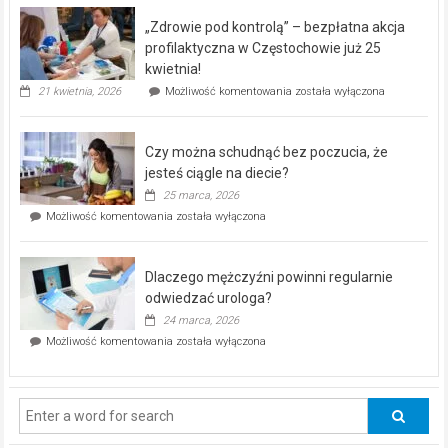
program
„Zdrowie pod kontrolą” – bezpłatna akcja
rehabilitacji
dla
profilaktyczna w Częstochowie już 25
seniorów!
kwietnia!
„Zdrowie
21 kwietnia, 2026
Możliwość komentowania
została wyłączona
pod
kontrolą”
–
Czy można schudnąć bez poczucia, że
bezpłatna
akcja
jesteś ciągle na diecie?
profilaktyczna
25 marca, 2026
w
Czy
Możliwość komentowania
została wyłączona
Częstochowie
można
już
schudnąć
25
bez
kwietnia!
Dlaczego mężczyźni powinni regularnie
poczucia,
że
odwiedzać urologa?
jesteś
24 marca, 2026
ciągle
Dlaczego
Możliwość komentowania
została wyłączona
na
mężczyźni
diecie?
powinni
regularnie
odwiedzać
urologa?