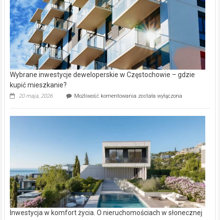
Wybrane inwestycje deweloperskie w Częstochowie – gdzie
kupić mieszkanie?
Wybrane
20 maja, 2026
Możliwość komentowania
została wyłączona
inwestycje
deweloperskie
w Częstochowie
–
gdzie
kupić
mieszkanie?
Inwestycja w komfort życia. O nieruchomościach w słonecznej