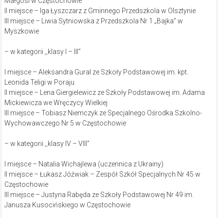
Małgosi w Częstochowie
II miejsce – Iga Łyszczarz z Gminnego Przedszkola w Olsztynie
III miejsce – Liwia Sytniowska z Przedszkola Nr 1 „Bajka” w
Myszkowie
– w kategorii ,,klasy I – III”
I miejsce – Aleksandra Gural ze Szkoły Podstawowej im. kpt.
Leonida Teligi w Poraju
II miejsce – Lena Giergielewicz ze Szkoły Podstawowej im. Adama
Mickiewicza we Wręczycy Wielkiej
III miejsce – Tobiasz Niemczyk ze Specjalnego Ośrodka Szkolno-
Wychowawczego Nr 5 w Częstochowie
– w kategorii ,,klasy IV – VIII”
I miejsce – Natalia Wichajlewa (uczennica z Ukrainy)
II miejsce – Łukasz Jóźwiak – Zespół Szkół Specjalnych Nr 45 w
Częstochowie
III miejsce – Justyna Rabęda ze Szkoły Podstawowej Nr 49 im.
Janusza Kusocińskiego w Częstochowie