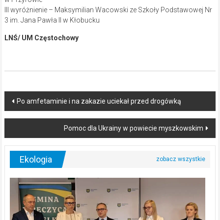
III wyróżnienie – Maksymilian Wacowski ze Szkoły Podstawowej Nr
3 im. Jana Pawła II w Kłobucku
LNŚ/ UM Częstochowy
Post
Po amfetaminie i na zakazie uciekał przed drogówką
navigation
Pomoc dla Ukrainy w powiecie myszkowskim
Ekologia