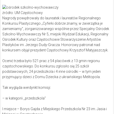
źródło: UM Częstochowy
Nagrody powędrowały do laureatek i laureatów Regionalnego
Konkursu Plastycznego „Cyferki dobrze znamy, w zwierzątka je
zamieniamy”, zorganizowanego wspólnie przez Specjalny Ośrodek
Szkolno-Wychowawczy Nr 5, miejski Wydział Edukacji, Regionalny
Ośrodek Kultury oraz Częstochowie Stowarzyszenie Artystów
Plastyków im. Jerzego Dudy-Gracza. Honorowy patronat nad
konkursem objął prezydent Częstochowy Krzysztof Matyjaszczyk.
Ocenić trzeba było 521 prac z 54 placówek z 13 gmin regionu
częstochowskiego. Do konkursu zgłosiło się 25 szkół
podstawowych, 24 przedszkola i 4 inne ośrodki – w tym jeden
przyjmujący dzieci z Domu Dziecka z ukraińskiego Melitopola.
Tak wygląda werdynkt komisji:
– w kategorii ,,przedszkola”
I miejsce – Borys Gajda z Miejskiego Przedszkola Nr 23 im. Jasia i