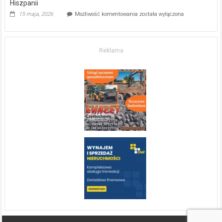
Hiszpanii
Inwestycja
15 maja, 2026
Możliwość komentowania
została wyłączona
w komfort
życia.
O nieruchomościach
w słonecznej
Reklama
Hiszpanii