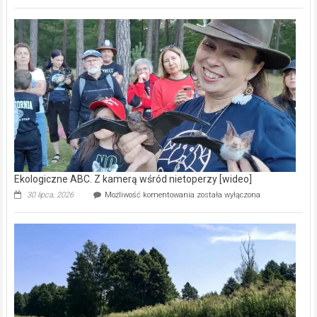
ABC.
Pszczoły
–
prawdziwy
skarb
natury
[wideo]
Ekologiczne ABC. Z kamerą wśród nietoperzy [wideo]
Ekologiczne
30 lipca, 2026
Możliwość komentowania
została wyłączona
ABC.
Z
kamerą
wśród
nietoperzy
[wideo]