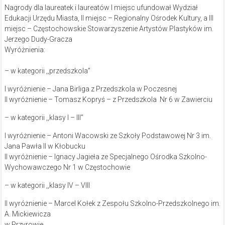
Nagrody dla laureatek i laureatów I miejsc ufundował Wydział
Edukacji Urzędu Miasta, II miejsc – Regionalny Ośrodek Kultury, a III
miejsc – Częstochowskie Stowarzyszenie Artystów Plastyków im.
Jerzego Dudy-Gracza
Wyróżnienia:
– w kategorii ,,przedszkola”
I wyróżnienie – Jana Birliga z Przedszkola w Poczesnej
II wyróżnienie – Tomasz Kopryś – z Przedszkola Nr 6 w Zawierciu
– w kategorii ,,klasy I – III”
I wyróżnienie – Antoni Wacowski ze Szkoły Podstawowej Nr 3 im.
Jana Pawła II w Kłobucku
II wyróżnienie – Ignacy Jagieła ze Specjalnego Ośrodka Szkolno-
Wychowawczego Nr 1 w Częstochowie
– w kategorii ,,klasy IV – VIII
II wyróżnienie – Marcel Kołek z Zespołu Szkolno-Przedszkolnego im.
A. Mickiewicza
w Przyrowie