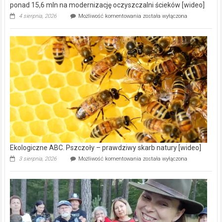
ponad 15,6 mln na modernizację oczyszczalni ścieków [wideo]
Ekologiczne
4 sierpnia, 2026
Możliwość komentowania
została wyłączona
ABC.
Gmina
Wręczyca
Wielka
z
dofinansowaniem
ponad
15,6
mln
na
modernizację
oczyszczalni
ścieków
[wideo]
Ekologiczne ABC. Pszczoły – prawdziwy skarb natury [wideo]
Ekologiczne
3 sierpnia, 2026
Możliwość komentowania
została wyłączona
ABC.
Pszczoły
–
prawdziwy
skarb
natury
[wideo]