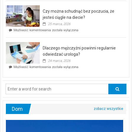
kontrolą”
–
Czy można schudnąć bez poczucia, że
bezpłatna
akcja
jesteś ciągle na diecie?
profilaktyczna
25 marca, 2026
w
Czy
Możliwość komentowania
została wyłączona
Częstochowie
można
już
schudnąć
25
bez
kwietnia!
Dlaczego mężczyźni powinni regularnie
poczucia,
że
odwiedzać urologa?
jesteś
24 marca, 2026
ciągle
Dlaczego
Możliwość komentowania
została wyłączona
na
mężczyźni
diecie?
powinni
regularnie
odwiedzać
urologa?
Dom