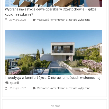
Wybrane inwestycje deweloperskie w Częstochowie – gdzie
kupić mieszkanie?
Wybrane
20 maja, 2026
Możliwość komentowania
została wyłączona
inwestycje
deweloperskie
w Częstochowie
–
gdzie
kupić
mieszkanie?
Inwestycja w komfort życia. O nieruchomościach w słonecznej
Hiszpanii
Inwestycja
15 maja, 2026
Możliwość komentowania
została wyłączona
w komfort
życia.
O nieruchomościach
w słonecznej
Reklama
Hiszpanii