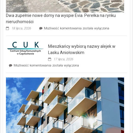
Dwa zupełnie nowe domy na wyspie Evia. Perełka na rynku
nieruchomości
Dwa
18 lipca, 2026
Możliwość komentowania
została wyłączona
zupełnie
nowe
domy
Mieszkańcy wybiorą nazwy alejek w
na
wyspie
Lasku Aniołowskim
Evia.
17 lipca, 2026
Perełka
Mieszkańcy
Możliwość komentowania
została wyłączona
na
wybiorą
rynku
nazwy
nieruchomości
alejek
w
Lasku
Aniołowskim