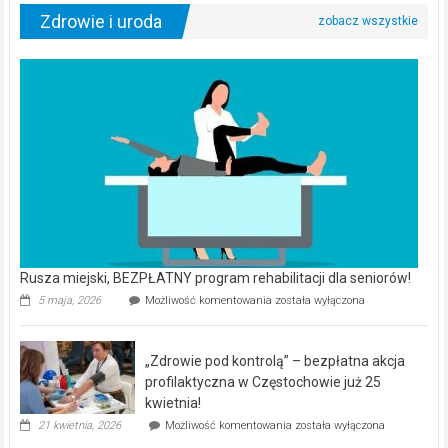
Zdrowie i uroda
Rusza miejski, BEZPŁATNY program rehabilitacji dla seniorów!
Rusza
5 maja, 2026
Możliwość komentowania
została wyłączona
miejski,
BEZPŁATNY
program
„Zdrowie pod kontrolą” – bezpłatna akcja
rehabilitacji
dla
profilaktyczna w Częstochowie już 25
seniorów!
kwietnia!
„Zdrowie
21 kwietnia, 2026
Możliwość komentowania
została wyłączona
pod