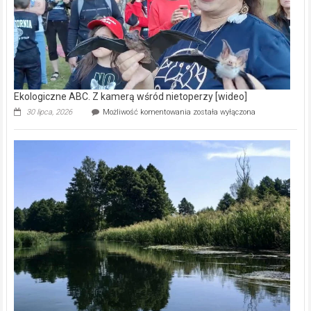
Ekologiczne ABC. Z kamerą wśród nietoperzy [wideo]
Ekologiczne
30 lipca, 2026
Możliwość komentowania
została wyłączona
ABC.
Z
kamerą
wśród
nietoperzy
[wideo]