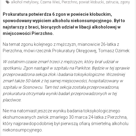
alkohol metylowy
,
Czarna Wieś
,
Pierzchno
,
powiat kłobucki
,
zatrucia
,
zgony
Prokuratura potwierdza 6 zgon w powiecie kłobuckim,
spowodowany wypiciem alkoholu niekonsumpcyjnego. Był to
najstarszy z braci, biorących udział w libacji alkoholowej w
miejscowości Pierzchno.
Na temat zgonu kolejnego z mężczyzn, mianowicie 26-latka z
Pierzchna, mówi rzecznik Prokuratury Okręgowej, Tomasz Ozimek:
W ostatnim czasie zmarł trzeci z mężczyzn, który brał udział w
spotkaniu. Zgon nastąpił w szpitalu na Parkitce. Będzie w tej sprawie
przeprowadzona sekcja złok i badania toksykologiczne. Wcześniej
zmarł także 50-latek z tej samej miejscowości, hospitalizowany w
szpitalu w Sosnowcu. Tam też sekcja została przeprowadzona,
prokuratura otrzymała wyniki badań przeprowadzonych w tej
placówce.
Nie ma natomiast jeszcze wyniku badania toksykologicznego
ekshumowanych zwłok zmarłego 30 marca 24-latka z Pierzchna,
który najprawdopodobniej był pierwszą ofiarą śmiertelną alkoholu
niekonsumpcyjnego.