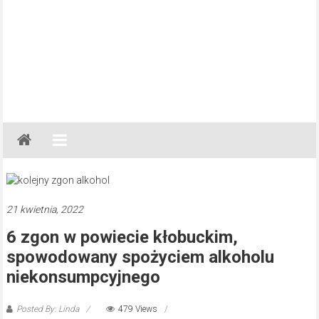
Gazeta
Regionalna
Częstochowa,
Kłobuck,
Lubliniec,
21 kwietnia, 2022
Myszków
6 zgon w powiecie kłobuckim,
spowodowany spożyciem alkoholu
niekonsumpcyjnego
Posted By: Linda
479 Views