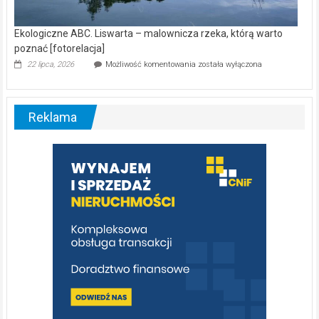
Ekologiczne ABC. Liswarta – malownicza rzeka, którą warto
poznać [fotorelacja]
Ekologiczne
22 lipca, 2026
Możliwość komentowania
została wyłączona
ABC.
Liswarta
–
malownicza
Reklama
rzeka,
którą
warto
poznać
[fotorelacja]