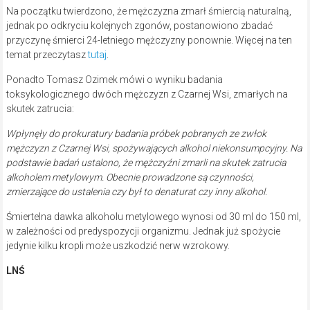
Na początku twierdzono, że mężczyzna zmarł śmiercią naturalną,
jednak po odkryciu kolejnych zgonów, postanowiono zbadać
przyczynę śmierci 24-letniego mężczyzny ponownie. Więcej na ten
temat przeczytasz
tutaj
.
Ponadto Tomasz Ozimek mówi o wyniku badania
toksykologicznego dwóch mężczyzn z Czarnej Wsi, zmarłych na
skutek zatrucia:
Wpłynęły do prokuratury badania próbek pobranych ze zwłok
mężczyzn z Czarnej Wsi, spożywających alkohol niekonsumpcyjny. Na
podstawie badań ustalono, że mężczyźni zmarli na skutek zatrucia
alkoholem metylowym. Obecnie prowadzone są czynności,
zmierzające do ustalenia czy był to denaturat czy inny alkohol.
Śmiertelna dawka alkoholu metylowego wynosi od 30 ml do 150 ml,
w zależności od predyspozycji organizmu. Jednak już spożycie
jedynie kilku kropli może uszkodzić nerw wzrokowy.
LNŚ