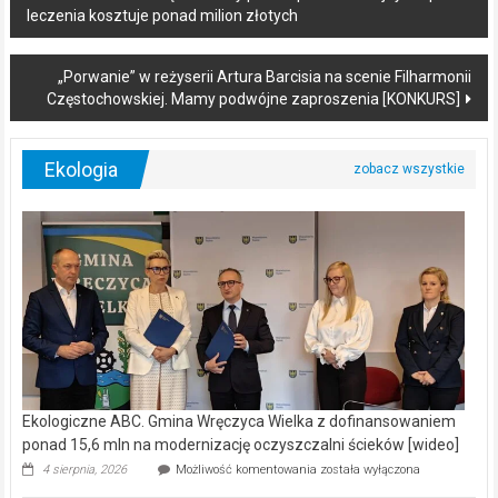
leczenia kosztuje ponad milion złotych
navigation
„Porwanie” w reżyserii Artura Barcisia na scenie Filharmonii
Częstochowskiej. Mamy podwójne zaproszenia [KONKURS]
Ekologia
Ekologiczne ABC. Gmina Wręczyca Wielka z dofinansowaniem
ponad 15,6 mln na modernizację oczyszczalni ścieków [wideo]
Ekologiczne
4 sierpnia, 2026
Możliwość komentowania
została wyłączona
ABC.