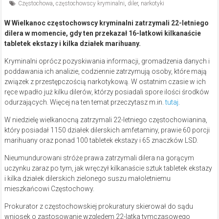
Częstochowa
,
częstochowscy kryminalni
,
diler
,
narkotyki
W Wielkanoc częstochowscy kryminalni zatrzymali 22-letniego
dilera w momencie, gdy ten przekazał 16-latkowi kilkanaście
tabletek ekstazy i kilka działek marihuany.
Kryminalni oprócz pozyskiwania informacji, gromadzenia danych i
poddawania ich analizie, codziennie zatrzymują osoby, które mają
związek z przestępczością narkotykową. W ostatnim czasie w ich
ręce wpadło już kilku dilerów, którzy posiadali spore ilości środków
odurzających. Więcej na ten temat przeczytasz m.in.
tutaj
.
W niedzielę wielkanocną zatrzymali 22-letniego częstochowianina,
który posiadał 1150 działek dilerskich amfetaminy, prawie 60 porcji
marihuany oraz ponad 100 tabletek ekstazy i 65 znaczków LSD.
Nieumundurowani stróże prawa zatrzymali dilera na gorącym
uczynku zaraz po tym, jak wręczył kilkanaście sztuk tabletek ekstazy
i kilka działek dilerskich zielonego suszu małoletniemu
mieszkańcowi Częstochowy.
Prokurator z częstochowskiej prokuratury skierował do sądu
wniosek o zastosowanie względem 22-latka tymczasowego