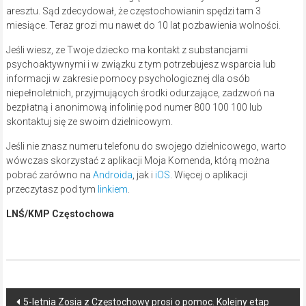
aresztu. Sąd zdecydował, że częstochowianin spędzi tam 3
miesiące. Teraz grozi mu nawet do 10 lat pozbawienia wolności.
Jeśli wiesz, ze Twoje dziecko ma kontakt z substancjami
psychoaktywnymi i w związku z tym potrzebujesz wsparcia lub
informacji w zakresie pomocy psychologicznej dla osób
niepełnoletnich, przyjmujących środki odurzające, zadzwoń na
bezpłatną i anonimową infolinię pod numer 800 100 100 lub
skontaktuj się ze swoim dzielnicowym.
Jeśli nie znasz numeru telefonu do swojego dzielnicowego, warto
wówczas skorzystać z aplikacji Moja Komenda, którą można
pobrać zarówno na
Androida
, jak i
iOS
. Więcej o aplikacji
przeczytasz pod tym
linkiem
.
LNŚ/KMP Częstochowa
Post
5-letnia Zosia z Częstochowy prosi o pomoc. Kolejny etap