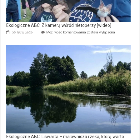
Ekologiczne ABC. Z kamerą wśród nietoperzy [wideo]
Ekologiczne
30 lipca, 2026
Możliwość komentowania
została wyłączona
ABC.
Z
kamerą
wśród
nietoperzy
[wideo]
Ekologiczne ABC. Liswarta – malownicza rzeka, którą warto