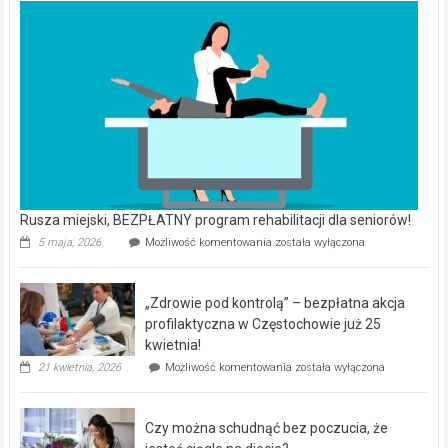
Rusza miejski, BEZPŁATNY program rehabilitacji dla seniorów!
Rusza
5 maja, 2026
Możliwość komentowania
została wyłączona
miejski,
BEZPŁATNY
program
„Zdrowie pod kontrolą” – bezpłatna akcja
rehabilitacji
dla
profilaktyczna w Częstochowie już 25
seniorów!
kwietnia!
„Zdrowie
21 kwietnia, 2026
Możliwość komentowania
została wyłączona
pod
kontrolą”
–
Czy można schudnąć bez poczucia, że
bezpłatna
akcja