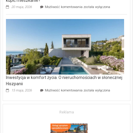
kupić mieszkanie?
Wybrane
20 maja, 2026
Możliwość komentowania
została wyłączona
inwestycje
deweloperskie
w Częstochowie
–
gdzie
kupić
mieszkanie?
Inwestycja w komfort życia. O nieruchomościach w słonecznej
Hiszpanii
Inwestycja
15 maja, 2026
Możliwość komentowania
została wyłączona
w komfort
życia.
O nieruchomościach
w słonecznej
Reklama
Hiszpanii