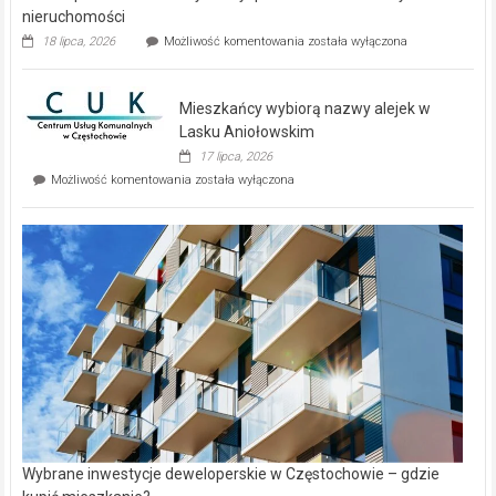
nieruchomości
Dwa
18 lipca, 2026
Możliwość komentowania
została wyłączona
zupełnie
nowe
domy
Mieszkańcy wybiorą nazwy alejek w
na
wyspie
Lasku Aniołowskim
Evia.
17 lipca, 2026
Perełka
Mieszkańcy
Możliwość komentowania
została wyłączona
na
wybiorą
rynku
nazwy
nieruchomości
alejek
w
Lasku
Aniołowskim
Wybrane inwestycje deweloperskie w Częstochowie – gdzie