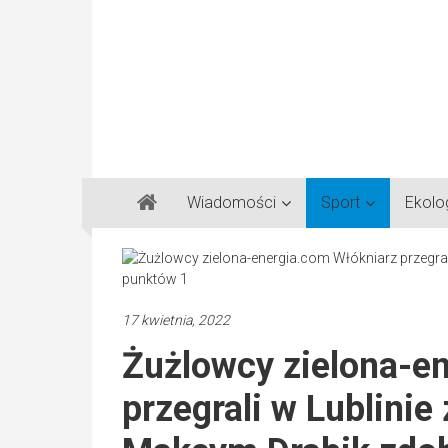
Gazeta
Wiadomości
Sport
Ekolo
Regionalna
Częstochowa,
Kłobuck,
Lubliniec,
17 kwietnia, 2022
Myszków
Żużlowcy zielona-e
przegrali w Lublinie