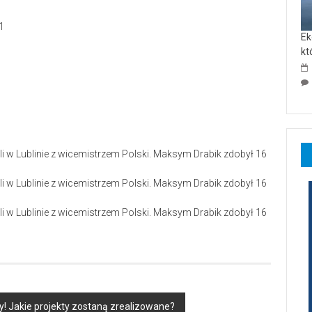
1
Ek
5
kt
ry! Jakie projekty zostaną zrealizowane?