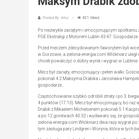
Maksym Drabik zdob
Posted By: Artur
421 Views
Po niezwykle zaciętym i emocjonującym spotkaniu ż
PGE Ekstraligi z Motorem Lublin 43:47. Gospodarze
Przed meczem zdecydowanym faworytem byli wicemis
w Gorzowie, a zielona-energia.com Włókniarz uległ
chcieli powalczyć o dobry wynik i wygrać w Lublinie.
Mecz był zacięty, emocjonujący i pełen walki. Gośc
pokonali 4:2 Maksyma Drabika i Jarosława Hampela.
gospodarze…
Częstochowianie szybko odrobili straty i po 3. biega
4 punktów (17:13). Mecz był emocjonujący, bo raz w
Drabik z Mikaelem Michelsenem pokonali 5:1 Kacpra 
a po 12 gonitwach 40:32 i wydawało się, że gospo
zielona-energia.com Włókniarz dwa razy wygrał po 5
tym zasługa pary Lindgren i Woryna, która w tych b