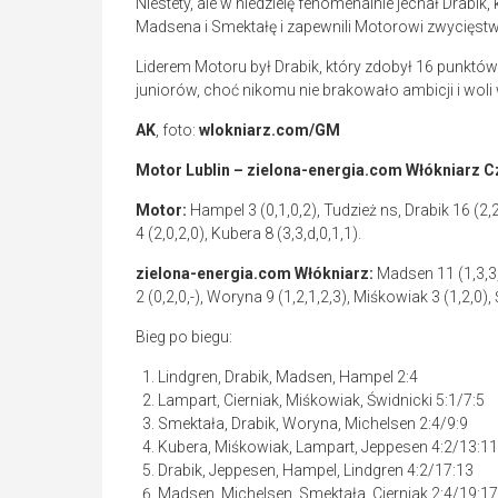
Niestety, ale w niedzielę fenomenalnie jechał Drabik
Madsena i Smektałę i zapewnili Motorowi zwycięstw
Liderem Motoru był Drabik, który zdobył 16 punktów
juniorów, choć nikomu nie brakowało ambicji i woli
AK
, foto:
wlokniarz.com/GM
Motor Lublin – zielona-energia.com Włókniarz 
Motor:
Hampel 3 (0,1,0,2), Tudzież ns, Drabik 16 (2,2,
4 (2,0,2,0), Kubera 8 (3,3,d,0,1,1).
zielona-energia.com Włókniarz:
Madsen 11 (1,3,3,3
2 (0,2,0,-), Woryna 9 (1,2,1,2,3), Miśkowiak 3 (1,2,0), 
Bieg po biegu:
Lindgren, Drabik, Madsen, Hampel 2:4
Lampart, Cierniak, Miśkowiak, Świdnicki 5:1/7:5
Smektała, Drabik, Woryna, Michelsen 2:4/9:9
Kubera, Miśkowiak, Lampart, Jeppesen 4:2/13:11
Drabik, Jeppesen, Hampel, Lindgren 4:2/17:13
Madsen, Michelsen, Smektała, Cierniak 2:4/19:17