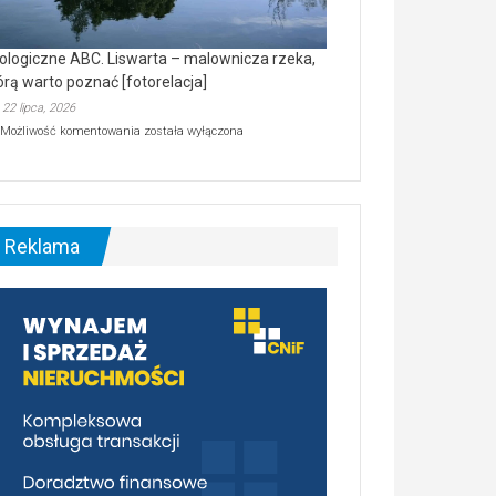
ologiczne ABC. Liswarta – malownicza rzeka,
órą warto poznać [fotorelacja]
22 lipca, 2026
Ekologiczne
Możliwość komentowania
została wyłączona
ABC.
Liswarta
–
malownicza
rzeka,
którą
Reklama
warto
poznać
[fotorelacja]