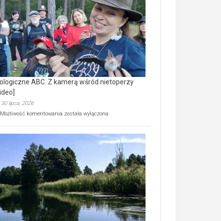
prawdziwy
skarb
natury
[wideo]
ologiczne ABC. Z kamerą wśród nietoperzy
ideo]
30 lipca, 2026
Ekologiczne
Możliwość komentowania
została wyłączona
ABC.
Z
kamerą
wśród
nietoperzy
[wideo]