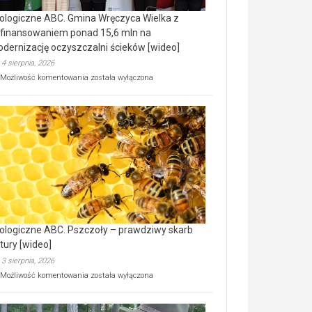
ologiczne ABC. Gmina Wręczyca Wielka z
finansowaniem ponad 15,6 mln na
dernizację oczyszczalni ścieków [wideo]
4 sierpnia, 2026
Ekologiczne
Możliwość komentowania
została wyłączona
ABC.
Gmina
Wręczyca
Wielka
z
dofinansowaniem
ponad
15,6
mln
na
modernizację
oczyszczalni
ścieków
ologiczne ABC. Pszczoły – prawdziwy skarb
[wideo]
tury [wideo]
3 sierpnia, 2026
Ekologiczne
Możliwość komentowania
została wyłączona
ABC.
Pszczoły
–