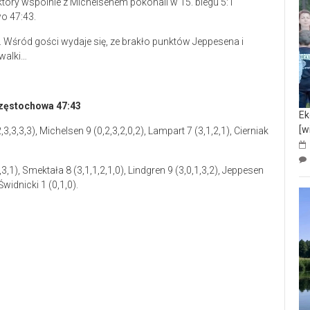
, który wspólnie z Michelsenem pokonali w 15. biegu 5:1
o 47:43.
. Wśród gości wydaje się, ze brakło punktów Jeppesena i
 walki…
Częstochowa 47:43
Ek
[w
3,3,3,3), Michelsen 9 (0,2,3,2,0,2), Lampart 7 (3,1,2,1), Cierniak
,1), Smektała 8 (3,1,1,2,1,0), Lindgren 9 (3,0,1,3,2), Jeppesen
Świdnicki 1 (0,1,0).