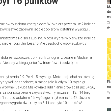
ył 16 punktów
Ek
do
mo
użlowcy zielona-energia.com Włókniarz przegrali w 2 kolejce
 zwycięstwo zapewnili sobie dopiero w ostatnim wyścigu…
trzowie Polski z Lublina. Motor wygrał w pierwszej kolejce
 u siebie Fogo Unii Leszno. Ale częstochowscy żużlowcy
ie dobrze rozpoczęli, bo Fredrik Lindgren z Leonem Madsenem
 Niestety w biegu juniorów triumfowali podwójnie
ch był remis 9:9. Po 4. i 5. wyścigu Motor odjechał na różnicę
Ek
ygrywali gospodarze, a raz goście. Kiedy w 10. wyścigu
na
Worynę i Jakuba Miśkowiaka lublinianie prowadzili już 34:26,
darze odniosą pewne zwycięstwo. Tymczasem 13. i 14 bieg
:1 i przed ostatnim 15. wyścigiem był remis 42:42. Duża w
iegach wygrała dwa razy po 5:1 i zdobyła 10 punktów!