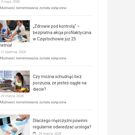
5 maja, 2026
Rusza
Możliwość komentowania
została wyłączona
miejski,
BEZPŁATNY
program
„Zdrowie pod kontrolą” –
rehabilitacji
dla
bezpłatna akcja profilaktyczna
seniorów!
w Częstochowie już 25
ietnia!
21 kwietnia, 2026
„Zdrowie
Możliwość komentowania
została wyłączona
pod
kontrolą”
–
Czy można schudnąć bez
bezpłatna
akcja
poczucia, że jesteś ciągle na
profilaktyczna
diecie?
w
25 marca, 2026
Częstochowie
już
Czy
Możliwość komentowania
została wyłączona
25
można
kwietnia!
schudnąć
bez
Dlaczego mężczyźni powinni
poczucia,
że
regularnie odwiedzać urologa?
jesteś
24 marca, 2026