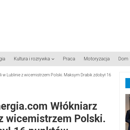
gia
Kultura i rozrywka
Praca
Motoryzacja
Dom
nergia.com Włókniarz
 z wicemistrzem Polski.