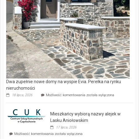
Lasku Aniołowskim
Evia.
17 lipca, 2026
Perełka
Mieszkańcy
Możliwość komentowania
została wyłączona
na
wybiorą
rynku
nazwy
nieruchomości
alejek
w
Lasku
Aniołowskim
Wybrane inwestycje deweloperskie w Częstochowie – gdzie
kupić mieszkanie?
Wybrane
20 maja, 2026
Możliwość komentowania
została wyłączona
inwestycje
deweloperskie
w Częstochowie
–
gdzie