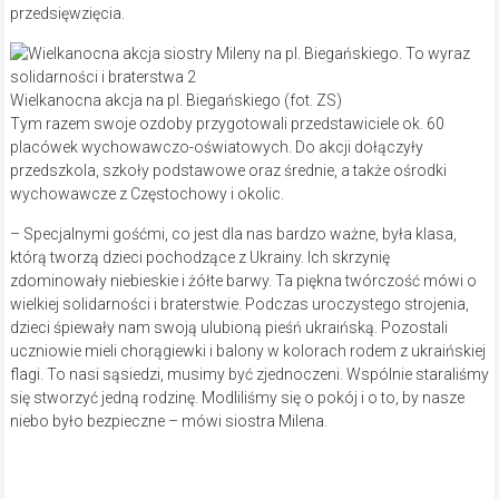
przedsięwzięcia.
Wielkanocna akcja na pl. Biegańskiego (fot. ZS)
Tym razem swoje ozdoby przygotowali przedstawiciele ok. 60
placówek wychowawczo-oświatowych. Do akcji dołączyły
przedszkola, szkoły podstawowe oraz średnie, a także ośrodki
wychowawcze z Częstochowy i okolic.
– Specjalnymi gośćmi, co jest dla nas bardzo ważne, była klasa,
którą tworzą dzieci pochodzące z Ukrainy. Ich skrzynię
zdominowały niebieskie i żółte barwy. Ta piękna twórczość mówi o
wielkiej solidarności i braterstwie. Podczas uroczystego strojenia,
dzieci śpiewały nam swoją ulubioną pieśń ukraińską. Pozostali
uczniowie mieli chorągiewki i balony w kolorach rodem z ukraińskiej
flagi. To nasi sąsiedzi, musimy być zjednoczeni. Wspólnie staraliśmy
się stworzyć jedną rodzinę. Modliliśmy się o pokój i o to, by nasze
niebo było bezpieczne – mówi siostra Milena.