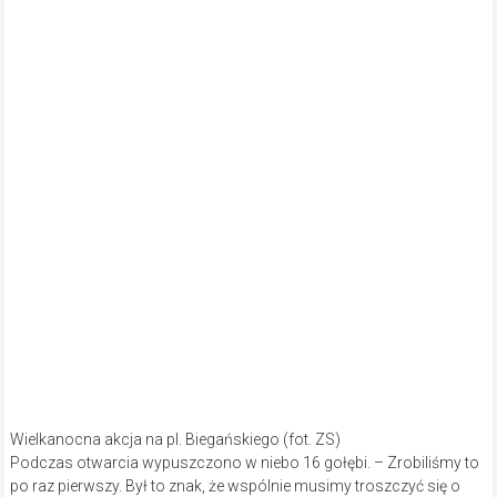
Wielkanocna akcja na pl. Biegańskiego (fot. ZS)
Podczas otwarcia wypuszczono w niebo 16 gołębi. – Zrobiliśmy to
po raz pierwszy. Był to znak, że wspólnie musimy troszczyć się o
pokój. Także ten w naszych sercach, rodzinach, domach. Musimy
troszczyć się o to, by tego pokoju nigdy nie zabrakło – dodaje
organizatorka akcji.
Siostra Milena podkreślała, że Częstochowa jest dobrym miastem.
Takim, jakim określał ją św. Jan Paweł II. – Częstochowa jest tak
bardzo życzliwym miastem, otworzyła szeroko swoje serca, by
przyjąć uciekinierów, którzy doświadczyli wojny. Wielkim
wzruszeniem są dla nas dzieci, które pytają o to, czy tatuś żyje, kiedy
przyjedzie, kiedy wrócą do domu. One bardzo potrzebują naszego
wsparcia – mówi.