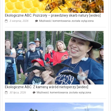
ABC.
Z
kamerą
wśród
nietoperzy
[wideo]
Ekologiczne ABC. Liswarta – malownicza rzeka, którą warto
poznać [fotorelacja]
Ekologiczne
22 lipca, 2026
Możliwość komentowania
została wyłączona
ABC.
Liswarta
–
malownicza
Reklama
rzeka,