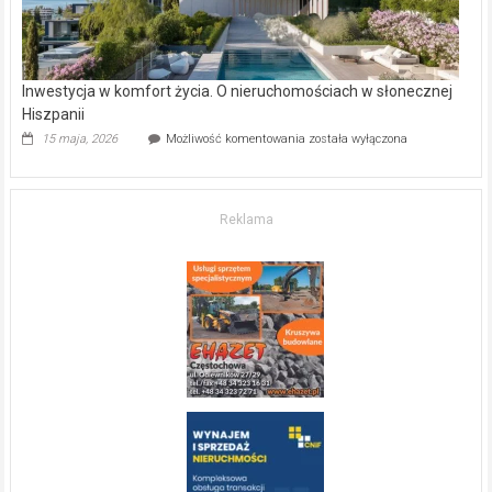
Copyright © 2026
Gazeta Regionalna
. Theme: ColorNews Pro by
ThemeGrill
. Powered by
WordPress
.