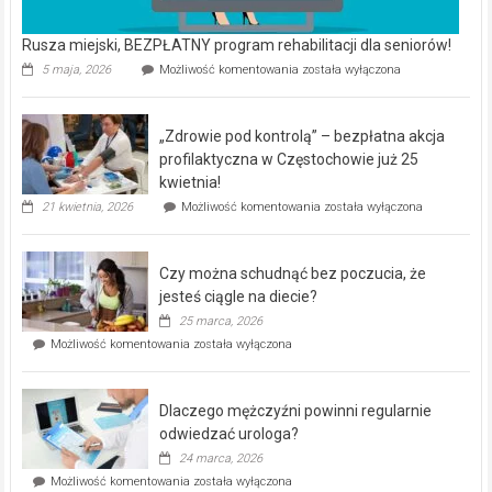
że
odwiedzać urologa?
jesteś
24 marca, 2026
ciągle
Dlaczego
Możliwość komentowania
została wyłączona
na
mężczyźni
diecie?
powinni
regularnie
odwiedzać
urologa?
Dom