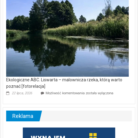
którą
warto
poznać
[fotorelacja]
Reklama