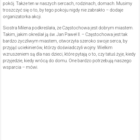
Wielkanocna akcja na pl. Biegańskiego (fot. ZS)
A czego życzy na święta Czytelnikom „Gazety Regionalnej”? –
Kochanym Czytelnikom i wszystkim mieszkańcom Częstochowy
życzę, żeby pokój Jezusa zagościł wszędzie, abyśmy byli dla siebie
życzliwi, przyjaźni i tworzyli wielką przestrzeń miłości – zaznacza
siostra Milena.
ZS