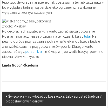
tego typu dekoracji, najlepiej jednak postawić na te najbliższe natury,
bo wyglądają ładniej i są bardziej ekologiczne niż te wykonane
wyłącznie z tworzyw sztucznych.
źródło: Pixabay
Po dekoracjach świątecznych warto zabrać się za gotowanie.
Poznaj najsmaczniejsze przepisy na ten czas, klikając
tutaj
. Na
pewno oprócz przyrządzania potraw na Wielkanoc trzeba będzie
znaleźć też czas na przygotowanie święconki. Dlatego warto
zapoznać się z
poradnikiem
mówiącym, co wedle tradycji powinno
się znaleźć w koszyczku.
Linda Nocoń-Ściebura
Post
Święconka – co włożyć do koszyczka, żeby sprostać tradycji 7
błogosławionych darów?
navigation