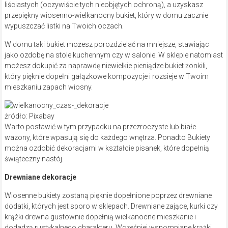
liściastych (oczywiście tych nieobjętych ochroną), a uzyskasz
przepiękny wiosenno-wielkanocny bukiet, który w domu zacznie
wypuszczać listki na Twoich oczach.
W domu taki bukiet możesz porozdzielać na mniejsze, stawiając
jako ozdobę na stole kuchennym czy w salonie. W sklepie natomiast
możesz dokupić za naprawdę niewielkie pieniądze bukiet żonkili,
który pięknie dopełni gałązkowe kompozycje i rozsieje w Twoim
mieszkaniu zapach wiosny.
źródło: Pixabay
Warto postawić w tym przypadku na przezroczyste lub białe
wazony, które wpasują się do każdego wnętrza. Ponadto Bukiety
można ozdobić dekoracjami w kształcie pisanek, które dopełnią
świąteczny nastój.
Drewniane dekoracje
Wiosenne bukiety zostaną pięknie dopełnione poprzez drewniane
dodatki, których jest sporo w sklepach. Drewniane zające, kurki czy
krążki drewna gustownie dopełnią wielkanocne mieszkanie i
dodadzą rustykalnego charakteru. Wcześniej wspomniane krążki