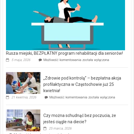
Rusza miejski, BEZPŁATNY program rehabilitacji dla seniorów!
Rusza
5 maja, 2026
Możliwość komentowania
została wyłączona
miejski,
BEZPŁATNY
program
„Zdrowie pod kontrolą” – bezpłatna akcja
rehabilitacji
dla
profilaktyczna w Częstochowie już 25
seniorów!
kwietnia!
„Zdrowie
21 kwietnia, 2026
Możliwość komentowania
została wyłączona
pod
kontrolą”
–
Czy można schudnąć bez poczucia, że
bezpłatna
akcja
jesteś ciągle na diecie?
profilaktyczna
25 marca, 2026
w