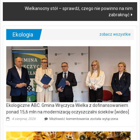
Wielkanocny stół – sprawdź, czego nie powinno na nim
zabraknąć
Ekologia
Ekologiczne ABC. Gmina Wręczyca Wielka z dofinansowaniem
ponad 15,6 mln na modernizację oczyszczalni ścieków [wideo]
Ekologiczne
4 sierpnia, 2026
Możliwość komentowania
została wyłączona
ABC.
Gmina
Wręczyca
Wielka