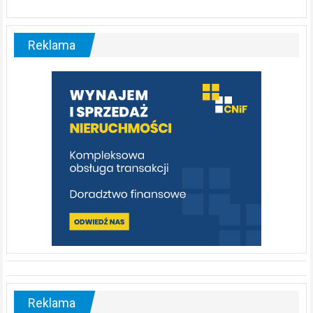
ABC.
Liswarta
–
malownicza
Reklama
rzeka,
którą
warto
poznać
[fotorelacja]
Reklama