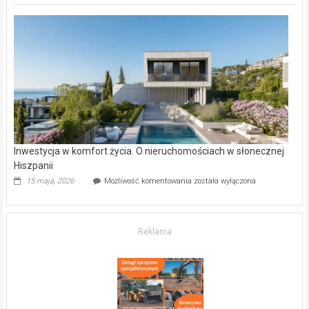
deweloperskie
w Częstochowie
–
gdzie
kupić
mieszkanie?
Inwestycja w komfort życia. O nieruchomościach w słonecznej
Hiszpanii
Inwestycja
15 maja, 2026
Możliwość komentowania
została wyłączona
w komfort
życia.
O nieruchomościach
w słonecznej
Reklama
Hiszpanii