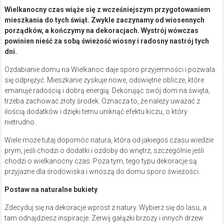
Wielkanocny czas wiąże się z wcześniejszym przygotowaniem
mieszkania do tych świąt. Zwykle zaczynamy od wiosennych
porządków, a kończymy na dekoracjach. Wystrój wówczas
powinien nieść za sobą świeżość wiosny i radosny nastrój tych
dni.
Ozdabianie domu na Wielkanoc daje sporo przyjemności i pozwala
się odprężyć. Mieszkanie zyskuje nowe, odświętne oblicze, które
emanuje radością i dobrą energią. Dekorując swój dom na święta,
trzeba zachować złoty środek. Oznacza to, że należy uważać z
ilością dodatków i dzięki temu uniknąć efektu kiczu, o który
nietrudno.
Wiele może tutaj dopomóc natura, która od jakiegoś czasu wiedzie
prym, jeśli chodzi o dodatki i ozdoby do wnętrz, szczególnie jeśli
chodzi o wielkanocny czas. Poza tym, tego typu dekoracje są
przyjazne dla środowiska i wnoszą do domu sporo świeżości.
Postaw na naturalne bukiety
Zdecyduj się na dekoracje wprost z natury. Wybierz się do lasu, a
tam odnajdziesz inspiracje. Zerwij gałązki brzozy i innych drzew