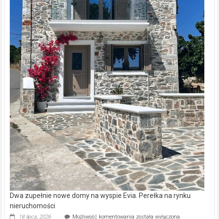
Dwa zupełnie nowe domy na wyspie Evia. Perełka na rynku
nieruchomości
Dwa
18 lipca, 2026
Możliwość komentowania
została wyłączona