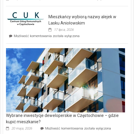
zupełnie
nowe
domy
Mieszkańcy wybiorą nazwy alejek w
na
wyspie
Lasku Aniołowskim
Evia.
17 lipca, 2026
Perełka
Mieszkańcy
Możliwość komentowania
została wyłączona
na
wybiorą
rynku
nazwy
nieruchomości
alejek
w
Lasku
Aniołowskim
Wybrane inwestycje deweloperskie w Częstochowie – gdzie
kupić mieszkanie?
Wybrane
20 maja, 2026
Możliwość komentowania
została wyłączona
inwestycje