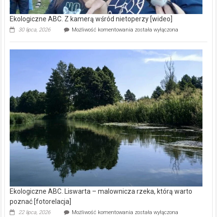
Ekologiczne ABC. Z kamerą wśród nietoperzy [wideo]
Ekologiczne
30 lipca, 2026
Możliwość komentowania
została wyłączona
ABC.
Z
kamerą
wśród
nietoperzy
[wideo]
Ekologiczne ABC. Liswarta – malownicza rzeka, którą warto
poznać [fotorelacja]
Ekologiczne
22 lipca, 2026
Możliwość komentowania
została wyłączona