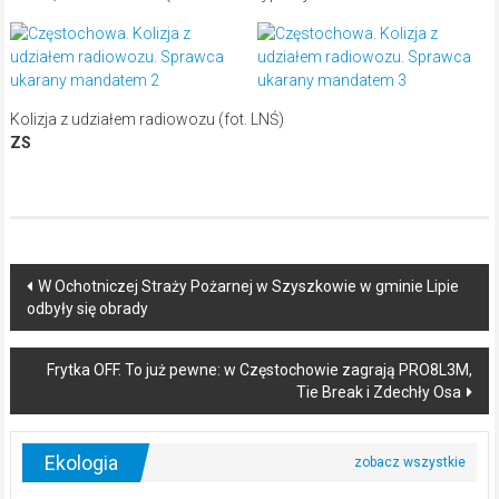
Kolizja z udziałem radiowozu (fot. LNŚ)
ZS
Post
W Ochotniczej Straży Pożarnej w Szyszkowie w gminie Lipie
odbyły się obrady
navigation
Frytka OFF. To już pewne: w Częstochowie zagrają PRO8L3M,
Tie Break i Zdechły Osa
Ekologia