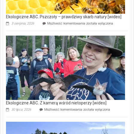
[wideo]
Ekologiczne ABC. Pszczoły – prawdziwy skarb natury [wideo]
Ekologiczne
3 sierpnia, 2026
Możliwość komentowania
została wyłączona
ABC.
Pszczoły
–
prawdziwy
skarb
natury
[wideo]
Ekologiczne ABC. Z kamerą wśród nietoperzy [wideo]
Ekologiczne
30 lipca, 2026
Możliwość komentowania
została wyłączona
ABC.
Z
kamerą
wśród
nietoperzy