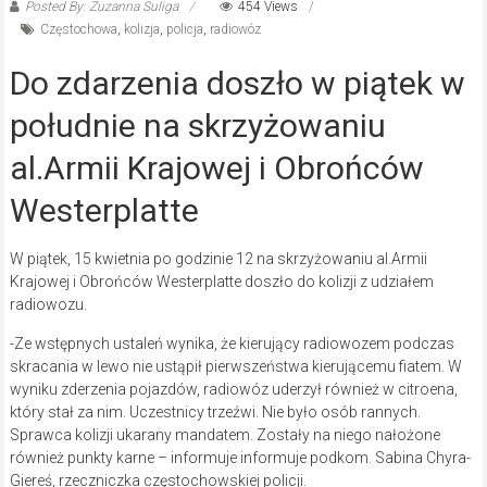
Posted By: Zuzanna Suliga
454 Views
Częstochowa
,
kolizja
,
policja
,
radiowóz
Do zdarzenia doszło w piątek w
południe na skrzyżowaniu
al.Armii Krajowej i Obrońców
Westerplatte
W piątek, 15 kwietnia po godzinie 12 na skrzyżowaniu al.Armii
Krajowej i Obrońców Westerplatte doszło do kolizji z udziałem
radiowozu.
-Ze wstępnych ustaleń wynika, że kierujący radiowozem podczas
skracania w lewo nie ustąpił pierwszeństwa kierującemu fiatem. W
wyniku zderzenia pojazdów, radiowóz uderzył również w citroena,
który stał za nim. Uczestnicy trzeźwi. Nie było osób rannych.
Sprawca kolizji ukarany mandatem. Zostały na niego nałożone
również punkty karne – informuje informuje podkom. Sabina Chyra-
Giereś, rzeczniczka częstochowskiej policji.