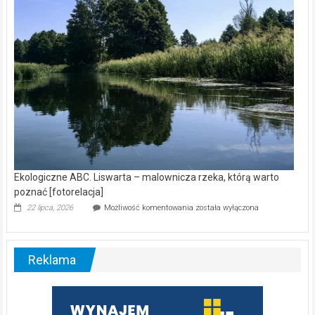
[wideo]
Ekologiczne ABC. Liswarta – malownicza rzeka, którą warto
poznać [fotorelacja]
Ekologiczne
22 lipca, 2026
Możliwość komentowania
została wyłączona
ABC.
Liswarta
–
malownicza
Reklama
rzeka,
którą
warto
poznać
[fotorelacja]