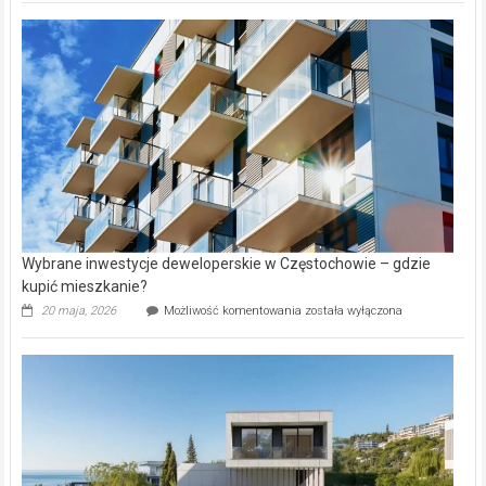
nazwy
nieruchomości
alejek
w
Lasku
Aniołowskim
Wybrane inwestycje deweloperskie w Częstochowie – gdzie
kupić mieszkanie?
Wybrane
20 maja, 2026
Możliwość komentowania
została wyłączona
inwestycje
deweloperskie
w Częstochowie
–
gdzie
kupić
mieszkanie?