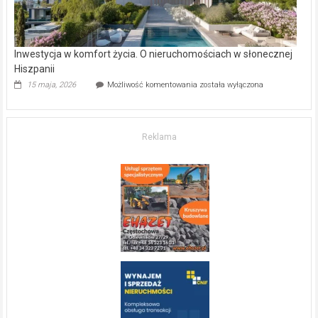
Inwestycja w komfort życia. O nieruchomościach w słonecznej
Hiszpanii
Inwestycja
15 maja, 2026
Możliwość komentowania
została wyłączona
w komfort
życia.
O nieruchomościach
w słonecznej
Reklama
Hiszpanii