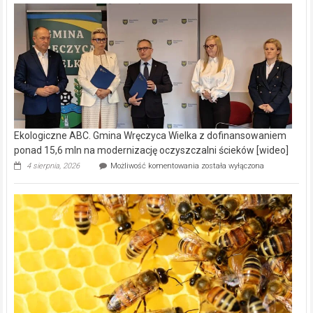
Ekologiczne ABC. Gmina Wręczyca Wielka z dofinansowaniem
ponad 15,6 mln na modernizację oczyszczalni ścieków [wideo]
Ekologiczne
4 sierpnia, 2026
Możliwość komentowania
została wyłączona
ABC.
Gmina
Wręczyca
Wielka
z
dofinansowaniem
ponad
15,6
mln
na
modernizację
oczyszczalni
ścieków