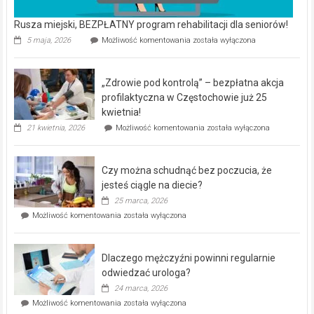
Rusza miejski, BEZPŁATNY program rehabilitacji dla seniorów!
Rusza
5 maja, 2026
Możliwość komentowania
została wyłączona
miejski,
BEZPŁATNY
program
„Zdrowie pod kontrolą” – bezpłatna akcja
rehabilitacji
dla
profilaktyczna w Częstochowie już 25
seniorów!
kwietnia!
„Zdrowie
21 kwietnia, 2026
Możliwość komentowania
została wyłączona
pod
kontrolą”
–
Czy można schudnąć bez poczucia, że
bezpłatna
akcja
jesteś ciągle na diecie?
profilaktyczna
25 marca, 2026
w
Czy
Możliwość komentowania
została wyłączona
Częstochowie
można
już
schudnąć
25
bez
kwietnia!
Dlaczego mężczyźni powinni regularnie
poczucia,
że
odwiedzać urologa?
jesteś
24 marca, 2026
ciągle
Dlaczego
Możliwość komentowania
została wyłączona
na
mężczyźni