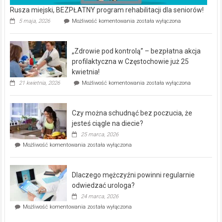
Rusza miejski, BEZPŁATNY program rehabilitacji dla seniorów!
Rusza
5 maja, 2026
Możliwość komentowania
została wyłączona
miejski,
BEZPŁATNY
program
„Zdrowie pod kontrolą” – bezpłatna akcja
rehabilitacji
dla
profilaktyczna w Częstochowie już 25
seniorów!
kwietnia!
„Zdrowie
21 kwietnia, 2026
Możliwość komentowania
została wyłączona
pod
kontrolą”
–
Czy można schudnąć bez poczucia, że
bezpłatna
akcja
jesteś ciągle na diecie?
profilaktyczna
25 marca, 2026
w
Czy
Możliwość komentowania
została wyłączona
Częstochowie
można
już
schudnąć
25
bez
kwietnia!
Dlaczego mężczyźni powinni regularnie
poczucia,
że
odwiedzać urologa?
jesteś
24 marca, 2026
ciągle
Dlaczego
Możliwość komentowania
została wyłączona
na
mężczyźni
diecie?