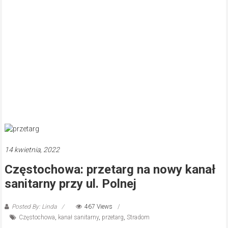
14 kwietnia, 2022
Częstochowa: przetarg na nowy kanał
sanitarny przy ul. Polnej
Posted By: Linda
467 Views
Częstochowa
,
kanał sanitarny
,
przetarg
,
Stradom