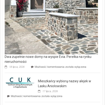
Dwa zupełnie nowe domy na wyspie Evia. Perełka na rynku
nieruchomości
Dwa
18 lipca, 2026
Możliwość komentowania
została wyłączona
zupełnie
nowe
domy
Mieszkańcy wybiorą nazwy alejek w
na
wyspie
Lasku Aniołowskim
Evia.
17 lipca, 2026
Perełka
Mieszkańcy
Możliwość komentowania
została wyłączona
na
wybiorą
rynku
nazwy
nieruchomości