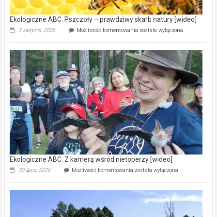
Ekologiczne ABC. Pszczoły – prawdziwy skarb natury [wideo]
Ekologiczne
3 sierpnia, 2026
Możliwość komentowania
została wyłączona
ABC.
Pszczoły
–
prawdziwy
skarb
natury
[wideo]
Ekologiczne ABC. Z kamerą wśród nietoperzy [wideo]
Ekologiczne
30 lipca, 2026
Możliwość komentowania
została wyłączona
ABC.
Z
kamerą
wśród
nietoperzy
[wideo]