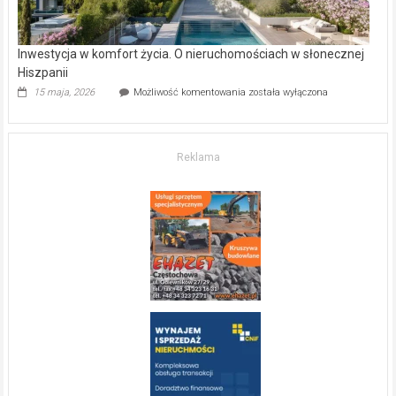
Inwestycja w komfort życia. O nieruchomościach w słonecznej
Hiszpanii
Inwestycja
15 maja, 2026
Możliwość komentowania
została wyłączona
w komfort
życia.
O nieruchomościach
w słonecznej
Reklama
Hiszpanii