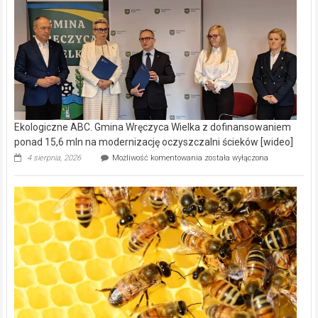
Ekologiczne ABC. Gmina Wręczyca Wielka z dofinansowaniem
ponad 15,6 mln na modernizację oczyszczalni ścieków [wideo]
Ekologiczne
4 sierpnia, 2026
Możliwość komentowania
została wyłączona
ABC.
Gmina
Wręczyca
Wielka
z
dofinansowaniem
ponad
15,6
mln
na
modernizację
oczyszczalni
ścieków
[wideo]