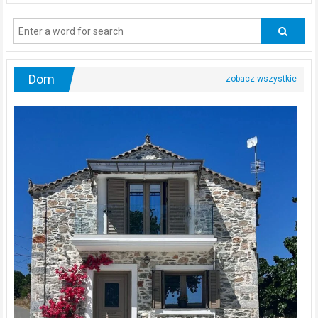
powinni
regularnie
odwiedzać
urologa?
Dom