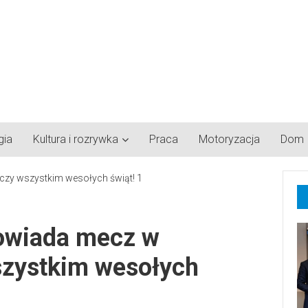
gia
Kultura i rozrywka
Praca
Motoryzacja
Dom
owiada mecz w
szystkim wesołych