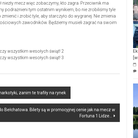
ał niezły mecz więc zobaczymy, kto zagra. Przeciwnik ma
y podrażnieni tym ostatnim wynikiem, bo nie zrobiliśmy tyle
 zmienić i zrobić tyle, aby starczyło do wygranej. Nie zmienia
artościowych zawodników. Będziemy musieli zagrać na swoim
Ek
[w
arkotyki, zanim te trafiły na rynek
do Bełchatowa. Bilety są w promocyjnej cenie jak na mecz w
Fortuna 1 Lidze…