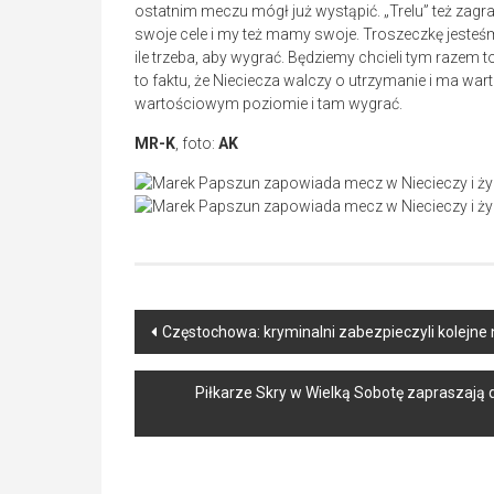
ostatnim meczu mógł już wystąpić. „Trelu” też zagr
swoje cele i my też mamy swoje. Troszeczkę jesteśm
ile trzeba, aby wygrać. Będziemy chcieli tym razem to
to faktu, że Nieciecza walczy o utrzymanie i ma w
wartościowym poziomie i tam wygrać.
MR-K
, foto:
AK
Post
Częstochowa: kryminalni zabezpieczyli kolejne n
navigation
Piłkarze Skry w Wielką Sobotę zapraszają 