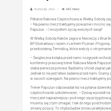
Posted By: Artur
445 Views
Piłkarze Rakowa Częstochowa w Wielką Sobotę zagr
– Na pewno mecz traktujemy poważnie i mocno się
Papszun. – I wszystkim życzę wesołych świąt!
W Wielką Sobotę Raków zagra w Niecieczy z Bruk B
BP Ekstraklasy i razem z Lechem Poznań i Pogonią 
przedostatnią Termalicą, która walczy o otrzymani
– Świąteczna kolejka przed nami i rozgrywki wcho
konferencji prasowej trener Rakowa Marek Papszun.
słaba pierwsza połowa. Będziemy chcieli zagrać jak w
Jednak to nie jest łatwe zadanie przed nami. Gramy 
w swoich szeregach. Na pewno mecz traktujemy po
Trener Papszun odpowiadał też na pytania dziennik
częstochowski szkoleniowiec. – Dzisiaj wyszedł na
mecz jest najważniejszy i pod niego się przygotowu
musimy się z tym zmagać. I tak do tego podchodzi
zmiany pozycji. To chyba będzie znowu praktykowa