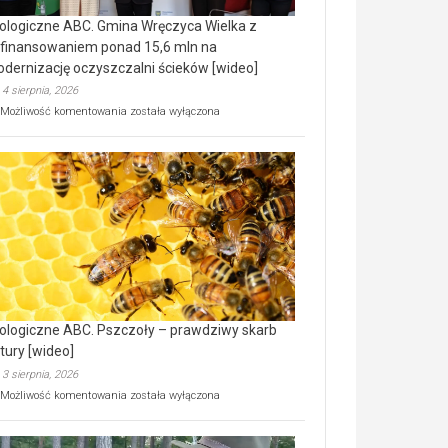
ologiczne ABC. Gmina Wręczyca Wielka z
finansowaniem ponad 15,6 mln na
dernizację oczyszczalni ścieków [wideo]
4 sierpnia, 2026
Ekologiczne
Możliwość komentowania
została wyłączona
ABC.
Gmina
Wręczyca
Wielka
z
dofinansowaniem
ponad
15,6
mln
na
modernizację
oczyszczalni
ścieków
ologiczne ABC. Pszczoły – prawdziwy skarb
[wideo]
tury [wideo]
3 sierpnia, 2026
Ekologiczne
Możliwość komentowania
została wyłączona
ABC.
Pszczoły
–