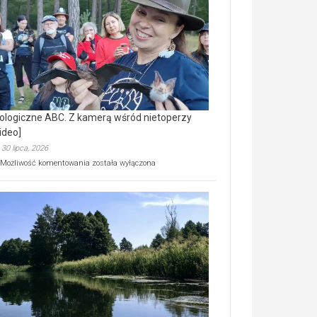
prawdziwy
skarb
natury
[wideo]
ologiczne ABC. Z kamerą wśród nietoperzy
ideo]
30 lipca, 2026
Ekologiczne
Możliwość komentowania
została wyłączona
ABC.
Z
kamerą
wśród
nietoperzy
[wideo]