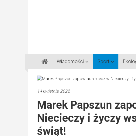
Gazeta
Wiadomości
Sport
Ekolo
Regionalna
Częstochowa,
Kłobuck,
Lubliniec,
14 kwietnia, 2022
Myszków
Marek Papszun zap
Niecieczy i życzy w
świąt!