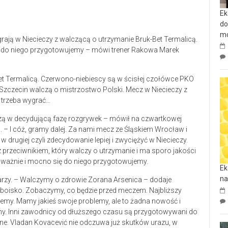
Ek
do
mo
ają w Niecieczy z walczącą o utrzymanie Bruk-Bet Termalicą.
 do niego przygotowujemy – mówi trener Rakowa Marek
et Termalicą. Czerwono-niebiescy są w ścisłej czołówce PKO
Szczecin walczą o mistrzostwo Polski. Mecz w Niecieczy z
e trzeba wygrać…
dzą w decydującą fazę rozgrywek – mówił na czwartkowej
 – I cóż, gramy dalej. Za nami mecz ze Śląskiem Wrocław i
 drugiej czyli zdecydowanie lepiej i zwyciężyć w Niecieczy.
z przeciwnikiem, który walczy o utrzymanie i ma sporo jakości
ważnie i mocno się do niego przygotowujemy.
Ek
na
arzy. – Walczymy o zdrowie Zorana Arsenica – dodaje
 boisko. Zobaczymy, co będzie przed meczem. Najbliższy
jemy. Mamy jakieś swoje problemy, ale to żadna nowość i
my. Inni zawodnicy od dłuższego czasu są przygotowywani do
ne. Vladan Kovacević nie odczuwa już skutków urazu, w