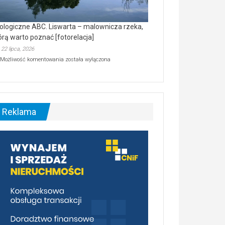
ologiczne ABC. Liswarta – malownicza rzeka,
órą warto poznać [fotorelacja]
22 lipca, 2026
Ekologiczne
Możliwość komentowania
została wyłączona
ABC.
Liswarta
–
malownicza
rzeka,
którą
Reklama
warto
poznać
[fotorelacja]