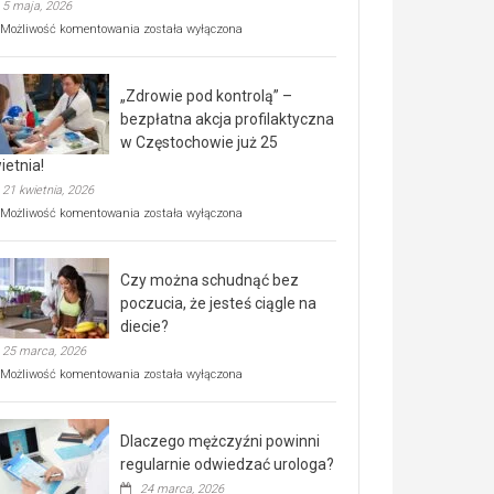
5 maja, 2026
Rusza
Możliwość komentowania
została wyłączona
miejski,
BEZPŁATNY
program
„Zdrowie pod kontrolą” –
rehabilitacji
dla
bezpłatna akcja profilaktyczna
seniorów!
w Częstochowie już 25
ietnia!
21 kwietnia, 2026
„Zdrowie
Możliwość komentowania
została wyłączona
pod
kontrolą”
–
Czy można schudnąć bez
bezpłatna
akcja
poczucia, że jesteś ciągle na
profilaktyczna
diecie?
w
25 marca, 2026
Częstochowie
już
Czy
Możliwość komentowania
została wyłączona
25
można
kwietnia!
schudnąć
bez
Dlaczego mężczyźni powinni
poczucia,
że
regularnie odwiedzać urologa?
jesteś
24 marca, 2026