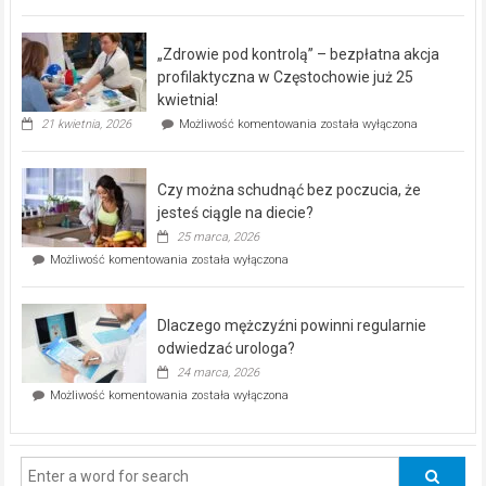
miejski,
BEZPŁATNY
program
„Zdrowie pod kontrolą” – bezpłatna akcja
rehabilitacji
dla
profilaktyczna w Częstochowie już 25
seniorów!
kwietnia!
„Zdrowie
21 kwietnia, 2026
Możliwość komentowania
została wyłączona
pod
kontrolą”
–
Czy można schudnąć bez poczucia, że
bezpłatna
akcja
jesteś ciągle na diecie?
profilaktyczna
25 marca, 2026
w
Czy
Możliwość komentowania
została wyłączona
Częstochowie
można
już
schudnąć
25
bez
kwietnia!
Dlaczego mężczyźni powinni regularnie
poczucia,
że
odwiedzać urologa?
jesteś
24 marca, 2026
ciągle
Dlaczego
Możliwość komentowania
została wyłączona
na
mężczyźni
diecie?
powinni
regularnie
odwiedzać
urologa?