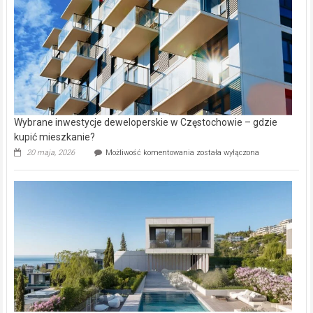
Aniołowskim
Wybrane inwestycje deweloperskie w Częstochowie – gdzie
kupić mieszkanie?
Wybrane
20 maja, 2026
Możliwość komentowania
została wyłączona
inwestycje
deweloperskie
w Częstochowie
–
gdzie
kupić
mieszkanie?