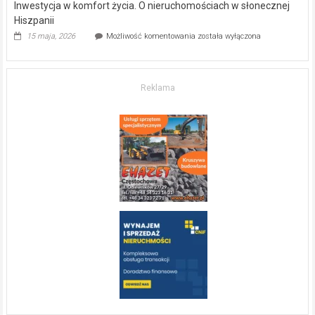
Inwestycja w komfort życia. O nieruchomościach w słonecznej
Hiszpanii
Inwestycja
15 maja, 2026
Możliwość komentowania
została wyłączona
w komfort
życia.
O nieruchomościach
w słonecznej
Reklama
Hiszpanii