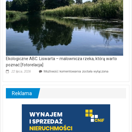
Ekologiczne ABC. Liswarta – malownicza rzeka, którą warto
poznać [fotorelacja]
Ekologiczne
22 lipca, 2026
Możliwość komentowania
została wyłączona
ABC.
Liswarta
–
malownicza
Reklama
rzeka,
którą
warto
poznać
[fotorelacja]