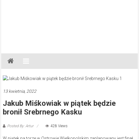
Gazeta
Regionalna
Częstochowa,
Kłobuck,
Lubliniec,
13 kwietnia, 2022
Myszków
Jakub Miśkowiak w piątek będzie
bronił Srebrnego Kasku
Posted By: Artur
428 Views
W piątek na torze w Ostrowie Wielkopolskim zaplanowany jest finał