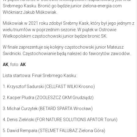
Srebrnego Kasku. Bronić go będzie junior zielona-energia.com
Włókniarz Jakub Miśkowiak.
Miśkowiak w 2021 roku zdobył Srebrny Kask, który był jego jednym z
wielu triumfów w poprzednim sezonie. W piątek w Ostrowie
Wielkopolskim częstochowski junior będzie bronić SK.
W finale zaprezentuje się kolejny częstochowski junior Mateusz
Świdnicki. Częstochowianie będą należeć do faworytów zawodów.
AK
, foto:
AK
Lista startowa: Finał Srebrnego Kasku:
1. Krzysztof Sadurski (CELLFAST WILKI Krosno)
2. Kacper Pludra (ZOOLESZCZ GKM Grudziądz)
3. Michał Curzytek (BETARD SPARTA Wrocław)
4. Denis Zieliński (FOR NATURE SOLUTIONS APATOR Toruń)
5. Dawid Rempała (STELMET FALUBAZ Zielona Góra)