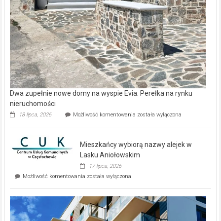
Dwa zupełnie nowe domy na wyspie Evia. Perełka na rynku
nieruchomości
Dwa
18 lipca, 2026
Możliwość komentowania
została wyłączona
zupełnie
nowe
domy
Mieszkańcy wybiorą nazwy alejek w
na
wyspie
Lasku Aniołowskim
Evia.
17 lipca, 2026
Perełka
Mieszkańcy
Możliwość komentowania
została wyłączona
na
wybiorą
rynku
nazwy
nieruchomości
alejek
w
Lasku