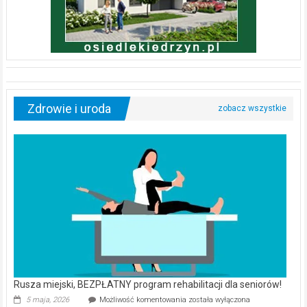
Zdrowie i uroda
Rusza miejski, BEZPŁATNY program rehabilitacji dla seniorów!
Rusza
5 maja, 2026
Możliwość komentowania
została wyłączona