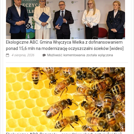
Ekologiczne ABC. Gmina Wręczyca Wielka z dofinansowaniem
ponad 15,6 mln na modernizację oczyszczalni ścieków [wideo]
Ekologiczne
4 sierpnia, 2026
Możliwość komentowania
została wyłączona
ABC.
Gmina
Wręczyca
Wielka
z
dofinansowaniem
ponad
15,6
mln
na
modernizację
oczyszczalni
ścieków
[wideo]