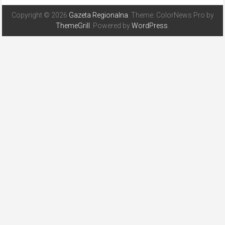
Copyright © 2026
Gazeta Regionalna
. Theme: ColorNews Pro by
ThemeGrill
. Powered by
WordPress
.