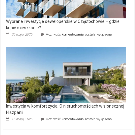
Wybrane inwestycje deweloperskie w Częstochowie – gdzie
kupić mieszkanie?
Wybrane
20 maja, 2026
Możliwość komentowania
została wyłączona
inwestycje
deweloperskie
w Częstochowie
–
gdzie
kupić
mieszkanie?
Inwestycja w komfort życia. O nieruchomościach w słonecznej
Hiszpanii
Inwestycja
15 maja, 2026
Możliwość komentowania
została wyłączona
w komfort
życia.
O nieruchomościach