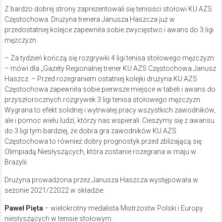
Z bardzo dobrej strony zaprezentowali się tenisiści stołowi KU AZS
Częstochowa. Drużyna trenera Janusza Haszcza już w
przedostatniej kolejce zapewniła sobie zwycięstwo i awans do 3 ligi
mężczyzn.
– Za tydzień kończą się rozgrywki 4 ligi tenisa stołowego mężczyzn
– mówi dla „Gazety Regionalnej trener KU AZS Częstochowa Janusz
Haszcz. – Przed rozegraniem ostatniej kolejki drużyna KU AZS
Częstochowa zapewniła sobie pierwsze miejsce w tabeli i awans do
przyszłorocznych rozgrywek 3 ligi tenisa stołowego mężczyzn.
Wygrana to efekt solidnej i wytrwałej pracy wszystkich zawodników,
ale i pomoc wielu ludzi, którzy nas wspierali. Cieszymy się z awansu
do 3 ligi tym bardziej, że dobra gra zawodników KU AZS
Częstochowa to również dobry prognostyk przed zbliżającą się
Olimpiadą Niesłyszących, która zostanie rozegrana w maju w
Brazylii.
Drużyna prowadzona przez Janusza Haszcza występowała w
sezonie 2021/22022 w składzie:
Paweł Pięta
– wielokrotny medalista Mistrzostw Polski i Europy
niesłyszących w tenisie stołowym.