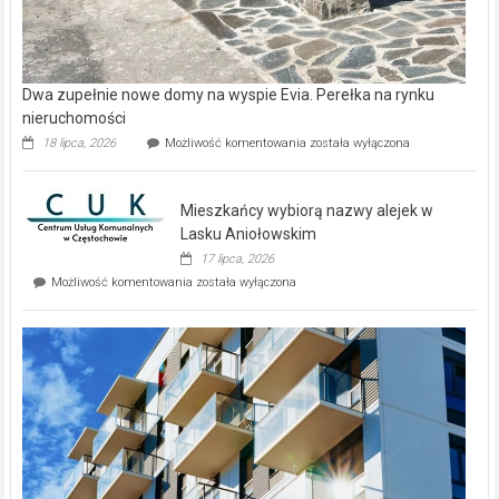
Dwa zupełnie nowe domy na wyspie Evia. Perełka na rynku
nieruchomości
Dwa
18 lipca, 2026
Możliwość komentowania
została wyłączona
zupełnie
nowe
domy
Mieszkańcy wybiorą nazwy alejek w
na
wyspie
Lasku Aniołowskim
Evia.
17 lipca, 2026
Perełka
Mieszkańcy
Możliwość komentowania
została wyłączona
na
wybiorą
rynku
nazwy
nieruchomości
alejek
w
Lasku
Aniołowskim