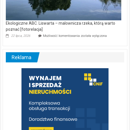
Ekologiczne ABC. Liswarta – malownicza rzeka, którą warto
poznać [fotorelacja]
Ekologiczne
22 lipca, 2026
Możliwość komentowania
została wyłączona
ABC.
Liswarta
–
malownicza
Reklama
rzeka,
którą
warto
poznać
[fotorelacja]