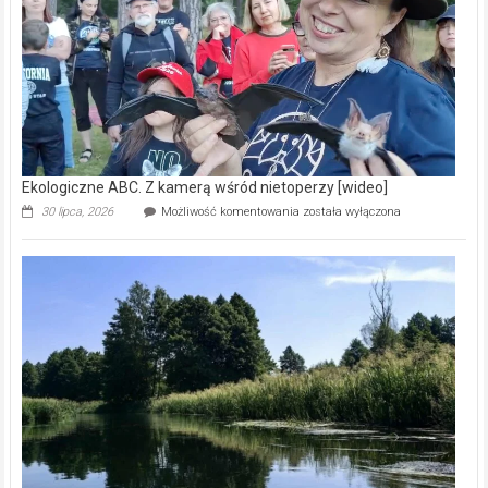
natury
[wideo]
Ekologiczne ABC. Z kamerą wśród nietoperzy [wideo]
Ekologiczne
30 lipca, 2026
Możliwość komentowania
została wyłączona
ABC.
Z
kamerą
wśród
nietoperzy
[wideo]