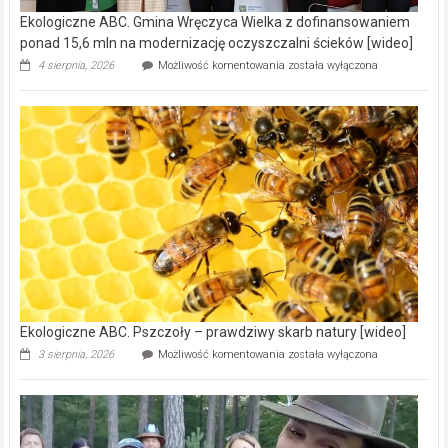
Ekologiczne ABC. Gmina Wręczyca Wielka z dofinansowaniem
ponad 15,6 mln na modernizację oczyszczalni ścieków [wideo]
Ekologiczne
4 sierpnia, 2026
Możliwość komentowania
została wyłączona
ABC.
Gmina
Wręczyca
Wielka
z
dofinansowaniem
ponad
15,6
mln
na
modernizację
oczyszczalni
ścieków
[wideo]
Ekologiczne ABC. Pszczoły – prawdziwy skarb natury [wideo]
Ekologiczne
3 sierpnia, 2026
Możliwość komentowania
została wyłączona
ABC.
Pszczoły
–
prawdziwy
skarb