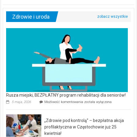
Zdrowie i uroda
Rusza miejski, BEZPŁATNY program rehabilitacji dla seniorów!
Rusza
5 maja, 2026
Możliwość komentowania
została wyłączona
miejski,
BEZPŁATNY
program
„Zdrowie pod kontrolą” – bezpłatna akcja
rehabilitacji
dla
profilaktyczna w Częstochowie już 25
seniorów!
kwietnia!