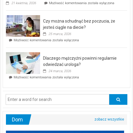
„Zdrowie
21 kwietnia, 2026
Możliwość komentowania
została wyłączona
pod
kontrolą”
–
Czy można schudnąć bez poczucia, że
bezpłatna
akcja
jesteś ciągle na diecie?
profilaktyczna
25 marca, 2026
w
Czy
Możliwość komentowania
została wyłączona
Częstochowie
można
już
schudnąć
25
bez
kwietnia!
Dlaczego mężczyźni powinni regularnie
poczucia,
że
odwiedzać urologa?
jesteś
24 marca, 2026
ciągle
Dlaczego
Możliwość komentowania
została wyłączona
na
mężczyźni
diecie?
powinni
regularnie
odwiedzać
urologa?
Dom