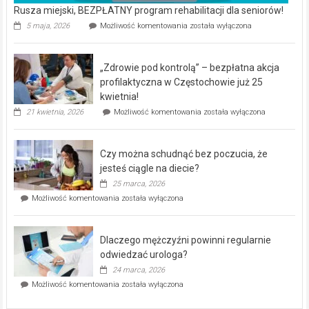
Rusza miejski, BEZPŁATNY program rehabilitacji dla seniorów!
Rusza
5 maja, 2026
Możliwość komentowania
została wyłączona
miejski,
BEZPŁATNY
program
„Zdrowie pod kontrolą” – bezpłatna akcja
rehabilitacji
dla
profilaktyczna w Częstochowie już 25
seniorów!
kwietnia!
„Zdrowie
21 kwietnia, 2026
Możliwość komentowania
została wyłączona
pod
kontrolą”
–
Czy można schudnąć bez poczucia, że
bezpłatna
akcja
jesteś ciągle na diecie?
profilaktyczna
25 marca, 2026
w
Czy
Możliwość komentowania
została wyłączona
Częstochowie
można
już
schudnąć
25
bez
kwietnia!
Dlaczego mężczyźni powinni regularnie
poczucia,
że
odwiedzać urologa?
jesteś
24 marca, 2026
ciągle
Dlaczego
Możliwość komentowania
została wyłączona
na
mężczyźni
diecie?
powinni