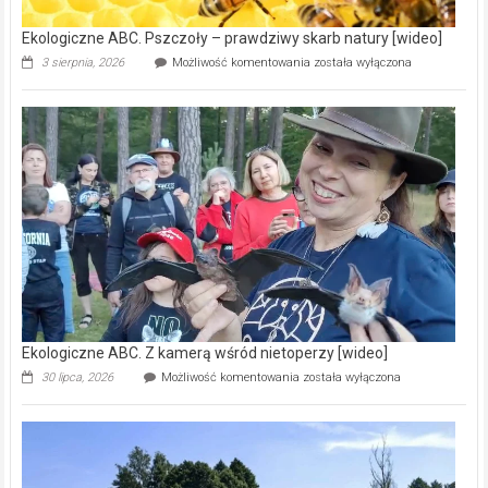
Ekologiczne ABC. Pszczoły – prawdziwy skarb natury [wideo]
Ekologiczne
3 sierpnia, 2026
Możliwość komentowania
została wyłączona
ABC.
Pszczoły
–
prawdziwy
skarb
natury
[wideo]
Ekologiczne ABC. Z kamerą wśród nietoperzy [wideo]
Ekologiczne
30 lipca, 2026
Możliwość komentowania
została wyłączona
ABC.
Z
kamerą
wśród
nietoperzy
[wideo]