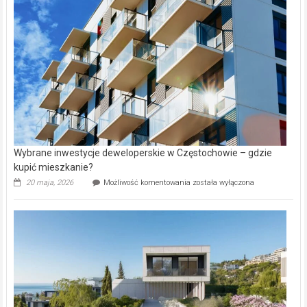
alejek
w
Lasku
Aniołowskim
Wybrane inwestycje deweloperskie w Częstochowie – gdzie
kupić mieszkanie?
Wybrane
20 maja, 2026
Możliwość komentowania
została wyłączona
inwestycje
deweloperskie
w Częstochowie
–
gdzie
kupić
mieszkanie?