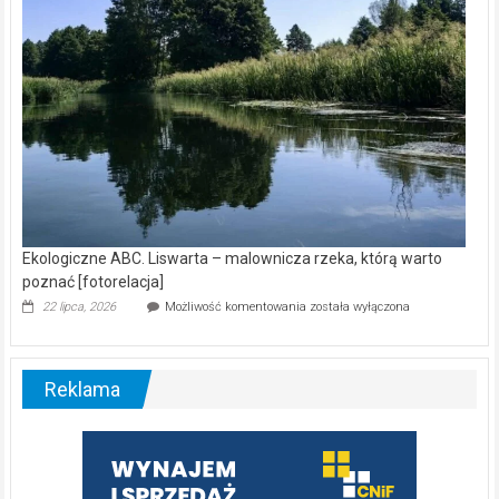
Ekologiczne ABC. Liswarta – malownicza rzeka, którą warto
poznać [fotorelacja]
Ekologiczne
22 lipca, 2026
Możliwość komentowania
została wyłączona
ABC.
Liswarta
–
malownicza
Reklama
rzeka,
którą
warto
poznać
[fotorelacja]