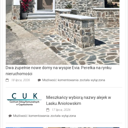
Dwa zupełnie nowe domy na wyspie Evia. Perełka na rynku
nieruchomości
Dwa
18 lipca, 2026
Możliwość komentowania
została wyłączona
zupełnie
nowe
domy
Mieszkańcy wybiorą nazwy alejek w
na
wyspie
Lasku Aniołowskim
Evia.
17 lipca, 2026
Perełka
Mieszkańcy
Możliwość komentowania
została wyłączona
na
wybiorą
rynku
nazwy
nieruchomości