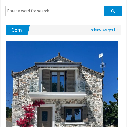
regularnie
odwiedzać
urologa?
Dom