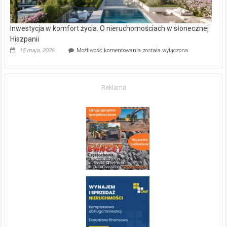
Inwestycja w komfort życia. O nieruchomościach w słonecznej
Hiszpanii
Inwestycja
15 maja, 2026
Możliwość komentowania
została wyłączona
w komfort
życia.
O nieruchomościach
w słonecznej
Reklama
Hiszpanii