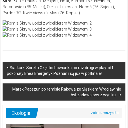
Skra:
Kos – Paluszek, Mesjasz, Holik, Burman (62. Niedbała),
Baranowicz (85. Malec), Olejnik, Lukoszek, Nocoń (76. Sajdak),
Pyrdoł (62. Kwietniewski), Mas (76. Ropski).
Post
Siatkarki Sorella Częstochowianka po raz drugi w play-off
pokonały Enea Energetyk Poznań i są już w półfinale!
navigation
Marek Papszun po remisie Rakowa ze Śląskiem Wrocław nie
był zadowolony z wyniku…
Ekologia