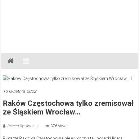
Gazeta
Regionalna
Częstochowa,
Kłobuck,
Lubliniec,
10 kwietnia, 2022
Myszków
Raków Częstochowa tylko zremisował
ze Śląskiem Wrocław…
Posted By: Artur
376 Views
Piłkarze Rakowa Częstochowa nie wykorzystali porażki lidera