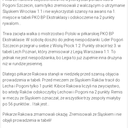
Pogoni Szczecin, sami tylko zremisowali z walczącym o utrzymanie
Śląskiem Wrocław 1:1 i nie wykorzystali szansy na awans na 1.
miejsce w tabeli PKO BP Ekstraklasy i odskoczenie na 2 punkty
rywalom…
Trwa zacięta walka o mistrzostwo Polski w piłkarskiej PKO BP
Ekstraklasie. W sobotę doszło do jednej niespodzianki. Lider Pogoń
Szczecin przegrał u siebie z Wisłą Płock 1:2. Punkty stracił też 3. w
tabeli Lech Poznań, który zremisował z Legią Warszawa 1:1. To
jednak nie jest niespodzianka, bo Legia to już zupełnie inna drużyna
niż w rundzie jesiennej.
Dlatego piłkarze Rakowa stanęli w niedzielę przed szansą objęcia
prowadzenia w tabeli. Przed meczem ze Śląskiem Raków tracił do
Lecha i Pogoni tylko 1 punkt. Kibice Rakowa liczyli na zwycięstwo,
bo wtedy Raków odskoczyłby Lechowi i Pogoni na 2 punkty. Remis
w meczu ze Śląskiem oznaczał, że wszystkie trzy zespoły miałyby
po 56 punktów… I tak jest…
Piłkarze Rakowa zmarnowali okazję. Zremisowali ze Śląskiem i nie
objęli prowadzenia w tabeli!