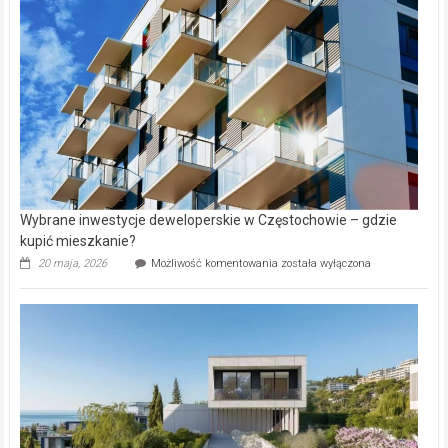
alejek
w
Lasku
Aniołowskim
Wybrane inwestycje deweloperskie w Częstochowie – gdzie
kupić mieszkanie?
Wybrane
20 maja, 2026
Możliwość komentowania
została wyłączona
inwestycje
deweloperskie
w Częstochowie
–
gdzie
kupić
mieszkanie?