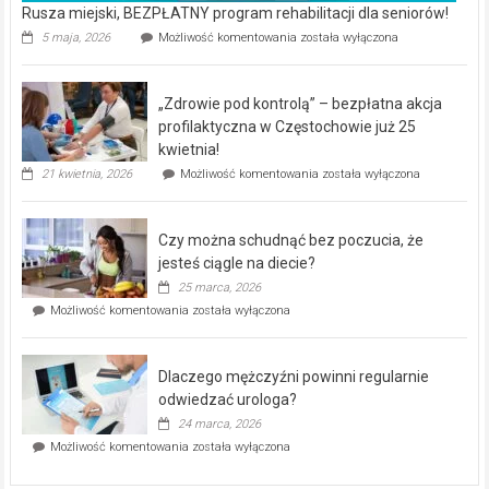
Rusza miejski, BEZPŁATNY program rehabilitacji dla seniorów!
Rusza
5 maja, 2026
Możliwość komentowania
została wyłączona
miejski,
BEZPŁATNY
program
„Zdrowie pod kontrolą” – bezpłatna akcja
rehabilitacji
dla
profilaktyczna w Częstochowie już 25
seniorów!
kwietnia!
„Zdrowie
21 kwietnia, 2026
Możliwość komentowania
została wyłączona
pod
kontrolą”
–
Czy można schudnąć bez poczucia, że
bezpłatna
akcja
jesteś ciągle na diecie?
profilaktyczna
25 marca, 2026
w
Czy
Możliwość komentowania
została wyłączona
Częstochowie
można
już
schudnąć
25
bez
kwietnia!
Dlaczego mężczyźni powinni regularnie
poczucia,
że
odwiedzać urologa?
jesteś
24 marca, 2026
ciągle
Dlaczego
Możliwość komentowania
została wyłączona
na
mężczyźni
diecie?
powinni