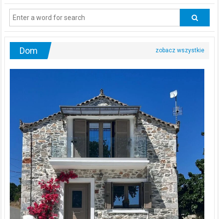
regularnie
odwiedzać
urologa?
Dom