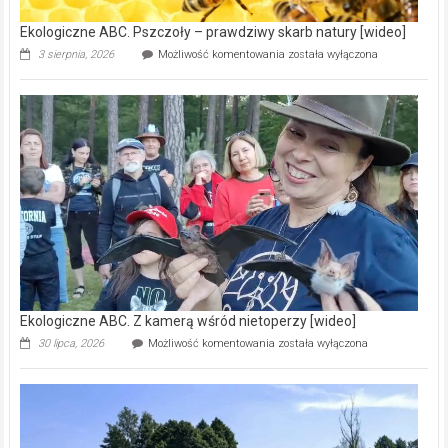
Ekologiczne ABC. Pszczoły – prawdziwy skarb natury [wideo]
Ekologiczne
3 sierpnia, 2026
Możliwość komentowania
została wyłączona
ABC.
Pszczoły
–
prawdziwy
skarb
natury
[wideo]
Ekologiczne ABC. Z kamerą wśród nietoperzy [wideo]
Ekologiczne
30 lipca, 2026
Możliwość komentowania
została wyłączona
ABC.
Z
kamerą
wśród
nietoperzy
[wideo]