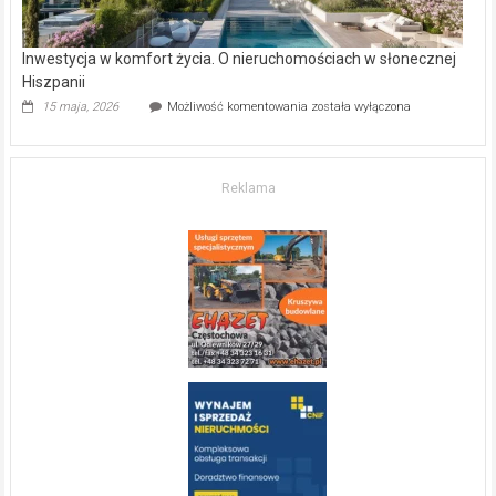
Inwestycja w komfort życia. O nieruchomościach w słonecznej
Hiszpanii
Inwestycja
15 maja, 2026
Możliwość komentowania
została wyłączona
w komfort
życia.
O nieruchomościach
w słonecznej
Reklama
Hiszpanii