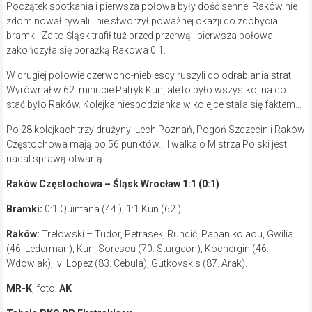
Początek spotkania i pierwsza połowa były dość senne. Raków nie
zdominował rywali i nie stworzył poważnej okazji do zdobycia
bramki. Za to Śląsk trafił tuż przed przerwą i pierwsza połowa
zakończyła się porażką Rakowa 0:1.
W drugiej połowie czerwono-niebiescy ruszyli do odrabiania strat.
Wyrównał w 62. minucie Patryk Kun, ale to było wszystko, na co
stać było Raków. Kolejka niespodzianka w kolejce stała się faktem…
Po 28 kolejkach trzy drużyny: Lech Poznań, Pogoń Szczecin i Raków
Częstochowa mają po 56 punktów… I walka o Mistrza Polski jest
nadal sprawą otwartą…
Raków Częstochowa – Śląsk Wrocław 1:1 (0:1)
Bramki:
0:1 Quintana (44.), 1:1 Kun (62.)
Raków:
Trelowski – Tudor, Petrasek, Rundić, Papanikolaou, Gwilia
(46. Lederman), Kun, Sorescu (70. Sturgeon), Kochergin (46.
Wdowiak), Ivi Lopez (83. Cebula), Gutkovskis (87. Arak).
MR-K
, foto:
AK