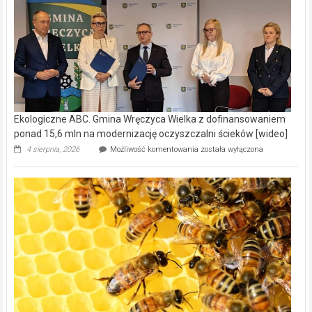
Ekologiczne ABC. Gmina Wręczyca Wielka z dofinansowaniem
ponad 15,6 mln na modernizację oczyszczalni ścieków [wideo]
Ekologiczne
4 sierpnia, 2026
Możliwość komentowania
została wyłączona
ABC.
Gmina
Wręczyca
Wielka
z
dofinansowaniem
ponad
15,6
mln
na
modernizację
oczyszczalni
ścieków
[wideo]