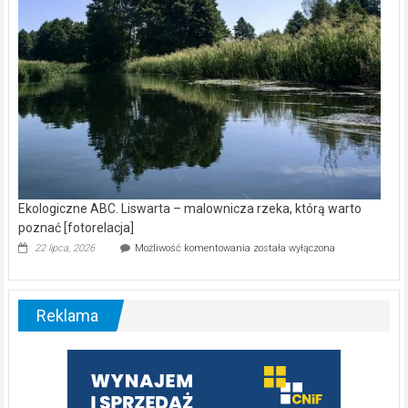
Ekologiczne ABC. Liswarta – malownicza rzeka, którą warto
poznać [fotorelacja]
Ekologiczne
22 lipca, 2026
Możliwość komentowania
została wyłączona
ABC.
Liswarta
–
malownicza
Reklama
rzeka,
którą
warto
poznać
[fotorelacja]