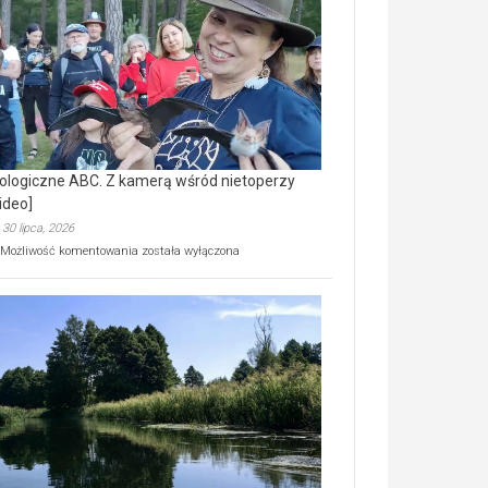
prawdziwy
skarb
natury
[wideo]
ologiczne ABC. Z kamerą wśród nietoperzy
ideo]
30 lipca, 2026
Ekologiczne
Możliwość komentowania
została wyłączona
ABC.
Z
kamerą
wśród
nietoperzy
[wideo]