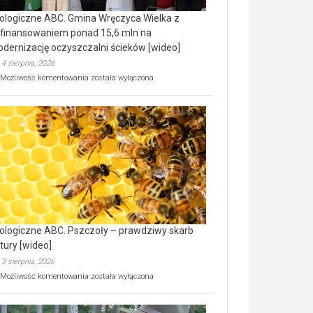
ologiczne ABC. Gmina Wręczyca Wielka z
finansowaniem ponad 15,6 mln na
dernizację oczyszczalni ścieków [wideo]
4 sierpnia, 2026
Ekologiczne
Możliwość komentowania
została wyłączona
ABC.
Gmina
Wręczyca
Wielka
z
dofinansowaniem
ponad
15,6
mln
na
modernizację
oczyszczalni
ścieków
ologiczne ABC. Pszczoły – prawdziwy skarb
[wideo]
tury [wideo]
3 sierpnia, 2026
Ekologiczne
Możliwość komentowania
została wyłączona
ABC.
Pszczoły
–