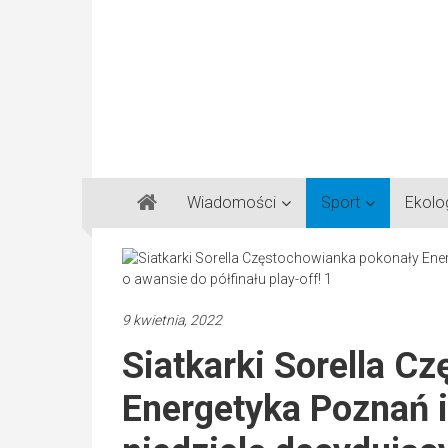
Gazeta
Wiadomości
Sport
Ekolo
Regionalna
Częstochowa,
Kłobuck,
Lubliniec,
9 kwietnia, 2022
Myszków
Siatkarki Sorella C
Energetyka Poznań i