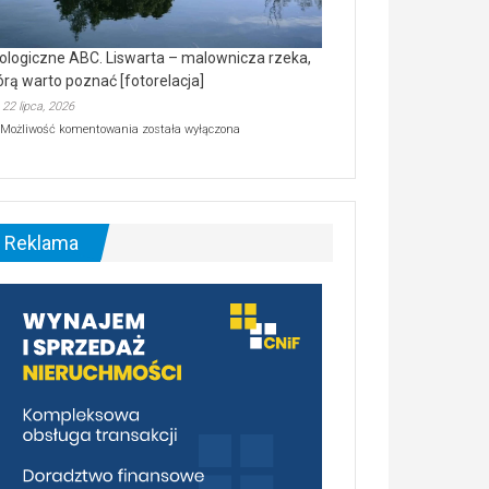
ologiczne ABC. Liswarta – malownicza rzeka,
órą warto poznać [fotorelacja]
22 lipca, 2026
Ekologiczne
Możliwość komentowania
została wyłączona
ABC.
Liswarta
–
malownicza
rzeka,
którą
Reklama
warto
poznać
[fotorelacja]