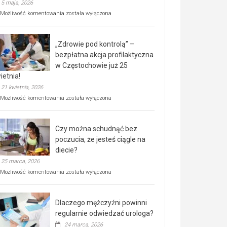
5 maja, 2026
Rusza
Możliwość komentowania
została wyłączona
miejski,
BEZPŁATNY
program
„Zdrowie pod kontrolą” –
rehabilitacji
dla
bezpłatna akcja profilaktyczna
seniorów!
w Częstochowie już 25
ietnia!
21 kwietnia, 2026
„Zdrowie
Możliwość komentowania
została wyłączona
pod
kontrolą”
–
Czy można schudnąć bez
bezpłatna
akcja
poczucia, że jesteś ciągle na
profilaktyczna
diecie?
w
25 marca, 2026
Częstochowie
już
Czy
Możliwość komentowania
została wyłączona
25
można
kwietnia!
schudnąć
bez
Dlaczego mężczyźni powinni
poczucia,
że
regularnie odwiedzać urologa?
jesteś
24 marca, 2026