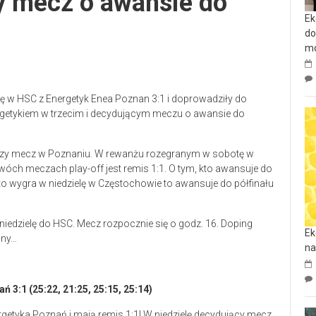
y mecz o awansie do
Ek
do
mo
ę w HSC z Energetyk Enea Poznan 3:1 i doprowadziły do
nergetykiem w trzecim i decydującym meczu o awansie do
rwszy mecz w Poznaniu. W rewanżu rozegranym w sobotę w
dwóch meczach play-off jest remis 1:1. O tym, kto awansuje do
kto wygra w niedzielę w Częstochowie to awansuje do półfinału
 niedzielę do HSC. Mecz rozpocznie się o godz. 16. Doping
Ek
bny…
na
3:1 (25:22, 21:25, 25:15, 25:14)