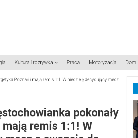
gia
Kultura i rozrywka
Praca
Motoryzacja
Dom
zęstochowianka pokonały
 mają remis 1:1! W