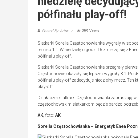
niedzielę decydując
półfinału play-off!
Posted By: Artur
389 Views
Siatkarki Sorella Częstochowianka wygrały w sobot
remisu 1:1. W niedzielę o godz. 16 zmierzą się z E
półfinału play-off.
Siatkarki Sorella Częstochowianka przegrały pie
Częstochowie okazały się lepsze i wygrały 3:1. Po 
półfinału play-off zadecyduje niedzielny mecz. Ten 
play-off.
Działacze i siatkarki Częstochowianki zapraszają w
częstochowskim siatkarkom będzie bardzo potrze
AK
, foto:
AK
Sorella Częstochowianka – Energetyk Enea Poznań 