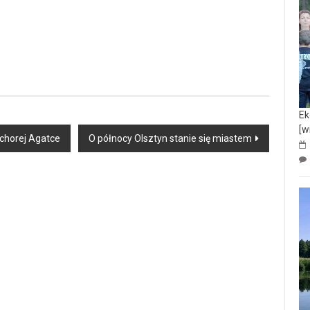
Ek
[w
chorej Agatce
O północy Olsztyn stanie się miastem