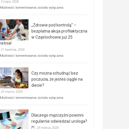
5 maja, 2026
Rusza
Możliwość komentowania
została wyłączona
miejski,
BEZPŁATNY
program
„Zdrowie pod kontrolą” –
rehabilitacji
dla
bezpłatna akcja profilaktyczna
seniorów!
w Częstochowie już 25
ietnia!
21 kwietnia, 2026
„Zdrowie
Możliwość komentowania
została wyłączona
pod
kontrolą”
–
Czy można schudnąć bez
bezpłatna
akcja
poczucia, że jesteś ciągle na
profilaktyczna
diecie?
w
25 marca, 2026
Częstochowie
już
Czy
Możliwość komentowania
została wyłączona
25
można
kwietnia!
schudnąć
bez
Dlaczego mężczyźni powinni
poczucia,
że
regularnie odwiedzać urologa?
jesteś
24 marca, 2026