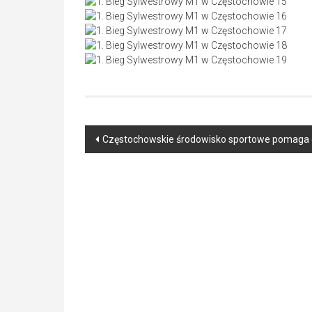
Post
Częstochowskie środowisko sportowe pomaga 
navigation