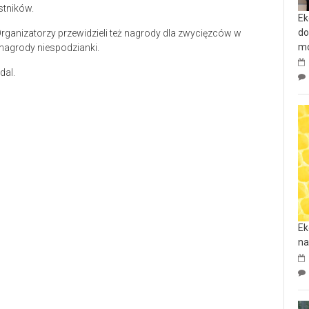
stników.
Ek
do
Organizatorzy przewidzieli też nagrody dla zwycięzców w
mo
e nagrody niespodzianki.
dal.
Ek
na