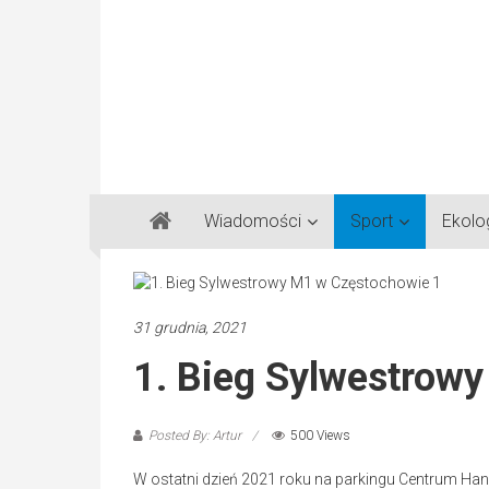
Gazeta
Wiadomości
Sport
Ekolo
Regionalna
Częstochowa,
Kłobuck,
Lubliniec,
31 grudnia, 2021
Myszków
1. Bieg Sylwestrow
Posted By: Artur
500 Views
W ostatni dzień 2021 roku na parkingu Centrum Ha