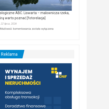
ologiczne ABC. Liswarta – malownicza rzeka,
órą warto poznać [fotorelacja]
22 lipca, 2026
Ekologiczne
Możliwość komentowania
została wyłączona
ABC.
Liswarta
–
malownicza
rzeka,
którą
Reklama
warto
poznać
[fotorelacja]