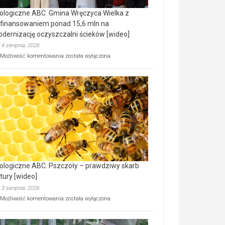
ologiczne ABC. Gmina Wręczyca Wielka z
finansowaniem ponad 15,6 mln na
dernizację oczyszczalni ścieków [wideo]
4 sierpnia, 2026
Ekologiczne
Możliwość komentowania
została wyłączona
ABC.
Gmina
Wręczyca
Wielka
z
dofinansowaniem
ponad
15,6
mln
na
modernizację
oczyszczalni
ścieków
ologiczne ABC. Pszczoły – prawdziwy skarb
[wideo]
tury [wideo]
3 sierpnia, 2026
Ekologiczne
Możliwość komentowania
została wyłączona
ABC.
Pszczoły
–