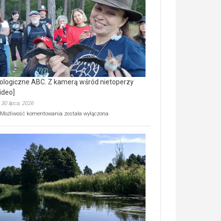
prawdziwy
skarb
natury
[wideo]
ologiczne ABC. Z kamerą wśród nietoperzy
ideo]
30 lipca, 2026
Ekologiczne
Możliwość komentowania
została wyłączona
ABC.
Z
kamerą
wśród
nietoperzy
[wideo]