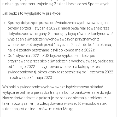
r. obsługą programu zajmie się Zakład Ubezpieczeń Społecznych.
Jak będzie to wyglądało w praktyce?
Sprawy dotyczące prawa do świadczenia wychowawczego za
okresy sprzed 1 stycznia 2022 r. nadal będą realizowane przez
dotychczasowe organy. Samorządy będą również kontynuować
wypłacanie świadczeń wychowawczych przyznanych z
wniosków złożonych przed 1 stycznia 2022 r. do końca okresu,
na jaki zostały przyznane, czyli do końca maja 2022 r.
Od 1 stycznia 2022 r. ZUS będzie wypłacał na bieżąco
przyznawane przez siebie świadczenia wychowawcze, będzie też
od 1 lutego 2022 r. przyjmować wnioski na kolejny okres
świadczeniowy, tj. okres który rozpocznie się od 1 czerwca 2022
r. i potrwa do 31 maja 2023 r.
Wnioski o świadczenie wychowawcze będzie można składać
wyłącznie online, a pieniądze trafią na konto bankowe, a nie do ręki.
Nasze doświadczenie pokazuje, że rodzice nie mają problemu z
takim rozwiązaniem, a zdecydowana większość wniosków i tak
składana jest online – mówi minister Maląg.