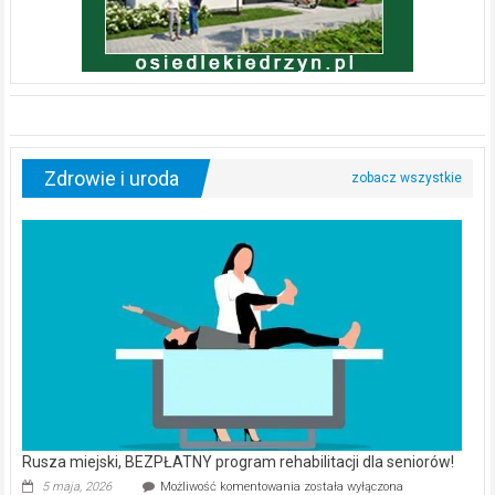
Zdrowie i uroda
Rusza miejski, BEZPŁATNY program rehabilitacji dla seniorów!
Rusza
5 maja, 2026
Możliwość komentowania
została wyłączona