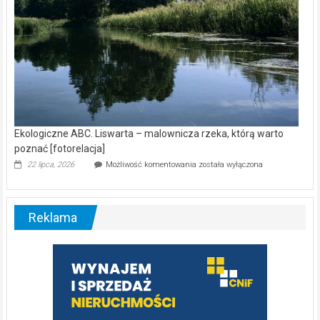
Ekologiczne ABC. Liswarta – malownicza rzeka, którą warto
poznać [fotorelacja]
Ekologiczne
22 lipca, 2026
Możliwość komentowania
została wyłączona
ABC.
Liswarta
–
malownicza
Reklama
rzeka,
którą
warto
poznać
[fotorelacja]