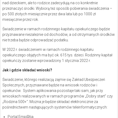
nad dzieckiem, ale to rodzice zadecydują na co konkretnie
przeznaczyć środki. Wybiorą też sposób pobierania świadczenia –
po 500 złotych miesięcznie przez dwa lata lub po 1000 zł
miesięcznie przez rok.
Świadczenie w ramach rodzinnego kapitału opiekuńczego będzie
przyznawane niezależnie od dochodów, a od otrzymanych środków
nie trzeba będzie odprowadzać podatku.
W 2022 r. świadczeniem w ramach rodzinnego kapitału
opiekuńczego objętych ma być ok. 615 tys. dzieci. Rodzinny kapitał
opiekuńczy zostanie wprowadzony 1 stycznia 2022 r.
Jak i gdzie składać wnioski?
Świadczenie, którego realizacją zajmie się Zakład Ubezpieczeń
Społecznych, przyznawane będzie na wniosek rodziców i
opiekunów. System aplikowania pozostaje taki sam, jak przy
wnioskach realizowanych w ramach programów „Dobry start” czy
„Rodzina 500+”. Można je będzie składać elektronicznie za
pośrednictwem następujących systemów teleinformatycznych:
Portal Emp@tia