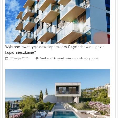
Aniołowskim
Wybrane inwestycje deweloperskie w Częstochowie – gdzie
kupić mieszkanie?
Wybrane
20 maja, 2026
Możliwość komentowania
została wyłączona
inwestycje
deweloperskie
w Częstochowie
–
gdzie
kupić
mieszkanie?