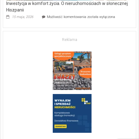
Inwestycja w komfort życia. O nieruchomościach w słonecznej
Hiszpanii
Inwestycja
15 maja, 2026
Możliwość komentowania
została wyłączona
w komfort
życia.
O nieruchomościach
w słonecznej
Reklama
Hiszpanii