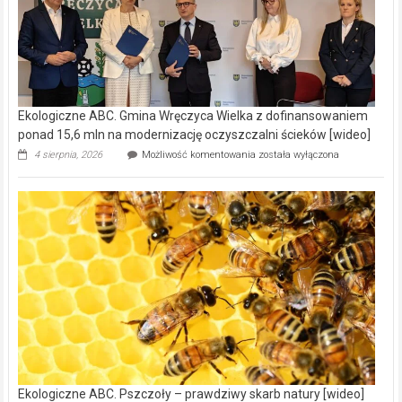
Ekologiczne ABC. Gmina Wręczyca Wielka z dofinansowaniem
ponad 15,6 mln na modernizację oczyszczalni ścieków [wideo]
Ekologiczne
4 sierpnia, 2026
Możliwość komentowania
została wyłączona
ABC.
Gmina
Wręczyca
Wielka
z
dofinansowaniem
ponad
15,6
mln
na
modernizację
oczyszczalni
ścieków
[wideo]
Ekologiczne ABC. Pszczoły – prawdziwy skarb natury [wideo]