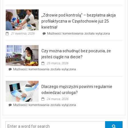
miejski,
BEZPŁATNY
program
„Zdrowie pod kontrolą” – bezpłatna akcja
rehabilitacji
dla
profilaktyczna w Częstochowie już 25
seniorów!
kwietnia!
„Zdrowie
21 kwietnia, 2026
Możliwość komentowania
została wyłączona
pod
kontrolą”
–
Czy można schudnąć bez poczucia, że
bezpłatna
akcja
jesteś ciągle na diecie?
profilaktyczna
25 marca, 2026
w
Czy
Możliwość komentowania
została wyłączona
Częstochowie
można
już
schudnąć
25
bez
kwietnia!
Dlaczego mężczyźni powinni regularnie
poczucia,
że
odwiedzać urologa?
jesteś
24 marca, 2026
ciągle
Dlaczego
Możliwość komentowania
została wyłączona
na
mężczyźni
diecie?
powinni
regularnie
odwiedzać
urologa?