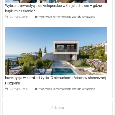
Wybrane inwestycje deweloperskie w Częstochowie – gdzie
kupić mieszkanie?
Wybrane
20 maja, 2026
Możliwość komentowania
została wyłączona
inwestycje
deweloperskie
w Częstochowie
–
gdzie
kupić
mieszkanie?
Inwestycja w komfort życia. O nieruchomościach w słonecznej
Hiszpanii
Inwestycja
15 maja, 2026
Możliwość komentowania
została wyłączona
w komfort
życia.
O nieruchomościach
w słonecznej
Reklama
Hiszpanii