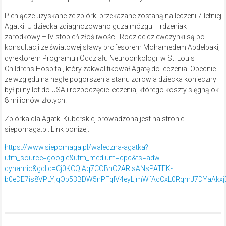
Pieniądze uzyskane ze zbiórki przekazane zostaną na leczeni 7-letniej
Agatki. U dziecka zdiagnozowano guza mózgu – rdzeniak
zarodkowy – IV stopień złośliwości. Rodzice dziewczynki są po
konsultacji ze światowej sławy profesorem Mohamedem Abdelbaki,
dyrektorem Programu i Oddziału Neuroonkologii w St. Louis
Childrens Hospital, który zakwalifikował Agatę do leczenia. Obecnie
ze względu na nagłe pogorszenia stanu zdrowia dziecka konieczny
był pilny lot do USA i rozpoczęcie leczenia, którego koszty sięgną ok.
8 milionów złotych.
Zbiórka dla Agatki Kuberskiej prowadzona jest na stronie
siepomaga.pl. Link poniżej:
https://www.siepomaga.pl/waleczna-agatka?
utm_source=google&utm_medium=cpc&ts=adw-
dynamic&gclid=Cj0KCQiAq7COBhC2ARIsANsPATFK-
b0eDE7is8VPLYjqOp53BDW5nPFqIV4eyLjmWfAcCxL0RqmJ7DYaAkx