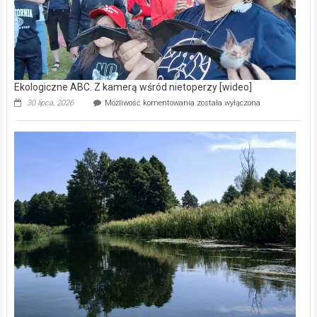
Ekologiczne ABC. Z kamerą wśród nietoperzy [wideo]
Ekologiczne
30 lipca, 2026
Możliwość komentowania
została wyłączona
ABC.
Z
kamerą
wśród
nietoperzy
[wideo]