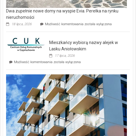
Dwa zupełnie nowe domy na wyspie Evia. Perełka na rynku
nieruchomości
Dwa
18 lipca, 2026
Możliwość komentowania
została wyłączona
zupełnie
nowe
domy
Mieszkańcy wybiorą nazwy alejek w
na
wyspie
Lasku Aniołowskim
Evia.
17 lipca, 2026
Perełka
Mieszkańcy
Możliwość komentowania
została wyłączona
na
wybiorą
rynku
nazwy
nieruchomości
alejek
w
Lasku
Aniołowskim