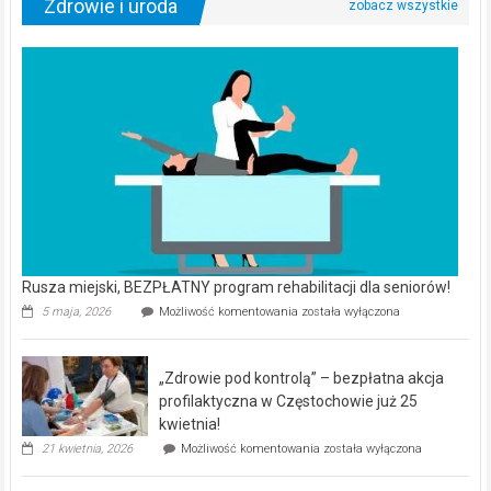
Zdrowie i uroda
Rusza miejski, BEZPŁATNY program rehabilitacji dla seniorów!
Rusza
5 maja, 2026
Możliwość komentowania
została wyłączona
miejski,
BEZPŁATNY
program
„Zdrowie pod kontrolą” – bezpłatna akcja
rehabilitacji
dla
profilaktyczna w Częstochowie już 25
seniorów!
kwietnia!
„Zdrowie
21 kwietnia, 2026
Możliwość komentowania
została wyłączona
pod
kontrolą”