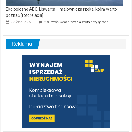
Ekologiczne ABC. Liswarta – malownicza rzeka, którą warto
poznać [fotorelacja]
Ekologiczne
22 lipca, 2026
Możliwość komentowania
została wyłączona
ABC.
Liswarta
–
malownicza
Reklama
rzeka,
którą
warto
poznać
[fotorelacja]