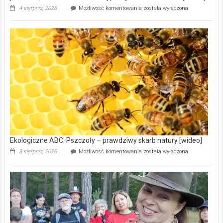
Ekologiczne
4 sierpnia, 2026
Możliwość komentowania
została wyłączona
ABC.
Gmina
Wręczyca
Wielka
z
dofinansowaniem
ponad
15,6
mln
na
modernizację
oczyszczalni
ścieków
[wideo]
Ekologiczne ABC. Pszczoły – prawdziwy skarb natury [wideo]
Ekologiczne
3 sierpnia, 2026
Możliwość komentowania
została wyłączona
ABC.
Pszczoły
–
prawdziwy
skarb
natury
[wideo]