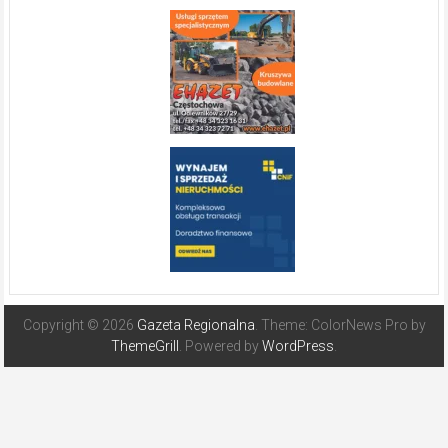
Copyright © 2026
Gazeta Regionalna
. Theme: ColorNews Pro by
ThemeGrill
. Powered by
WordPress
.