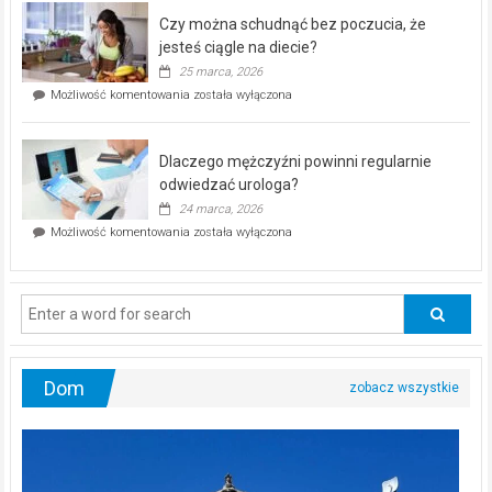
–
Czy można schudnąć bez poczucia, że
bezpłatna
akcja
jesteś ciągle na diecie?
profilaktyczna
25 marca, 2026
w
Czy
Możliwość komentowania
została wyłączona
Częstochowie
można
już
schudnąć
25
bez
kwietnia!
Dlaczego mężczyźni powinni regularnie
poczucia,
że
odwiedzać urologa?
jesteś
24 marca, 2026
ciągle
Dlaczego
Możliwość komentowania
została wyłączona
na
mężczyźni
diecie?
powinni
regularnie
odwiedzać
urologa?
Dom