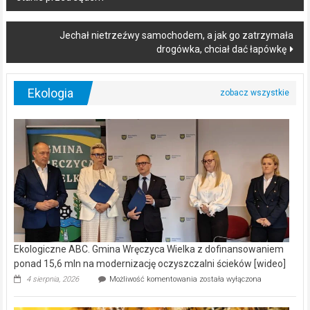
navigation
Jechał nietrzeźwy samochodem, a jak go zatrzymała
drogówka, chciał dać łapówkę
Ekologia
Ekologiczne ABC. Gmina Wręczyca Wielka z dofinansowaniem
ponad 15,6 mln na modernizację oczyszczalni ścieków [wideo]
Ekologiczne
4 sierpnia, 2026
Możliwość komentowania
została wyłączona
ABC.
Gmina