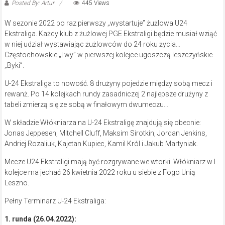
Posted By: Artur
445 Views
W sezonie 2022 po raz pierwszy „wystartuje” żużlowa U24
Ekstraliga. Każdy klub z żużlowej PGE Ekstraligi będzie musiał wziąć
w niej udział wystawiając żużlowców do 24 roku życia…
Częstochowskie „Lwy” w pierwszej kolejce ugoszczą leszczyńskie
„Byki”.
U-24 Ekstraliga to nowość. 8 drużyny pojedzie między sobą mecz i
rewanż. Po 14 kolejkach rundy zasadniczej 2 najlepsze drużyny z
tabeli zmierzą się ze sobą w finałowym dwumeczu…
W składzie Włókniarza na U-24 Ekstraligę znajdują się obecnie:
Jonas Jeppesen, Mitchell Cluff, Maksim Sirotkin, Jordan Jenkins,
Andriej Rozaliuk, Kajetan Kupiec, Kamil Król i Jakub Martyniak.
Mecze U24 Ekstraligi mają być rozgrywane we wtorki. Włókniarz w I
kolejce ma jechać 26 kwietnia 2022 roku u siebie z Fogo Unią
Leszno.
Pełny Terminarz U-24 Ekstraliga:
1. runda (26.04.2022):