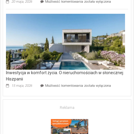
Wybrane
20 maja, 2026
Możliwość komentowania
została wyłączona
inwestycje
deweloperskie
w Częstochowie
–
gdzie
kupić
mieszkanie?
Inwestycja w komfort życia. O nieruchomościach w słonecznej
Hiszpanii
Inwestycja
15 maja, 2026
Możliwość komentowania
została wyłączona
w komfort
życia.
O nieruchomościach
w słonecznej
Reklama
Hiszpanii