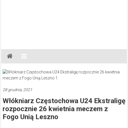
Gazeta
Regionalna
Częstochowa,
Kłobuck,
Lubliniec,
28 grudnia, 2021
Myszków
Włókniarz Częstochowa U24 Ekstraligę
rozpocznie 26 kwietnia meczem z
Fogo Unią Leszno