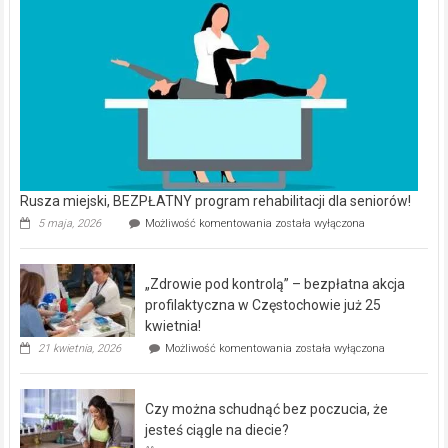
Rusza miejski, BEZPŁATNY program rehabilitacji dla seniorów!
Rusza
5 maja, 2026
Możliwość komentowania
została wyłączona
miejski,
BEZPŁATNY
program
„Zdrowie pod kontrolą” – bezpłatna akcja
rehabilitacji
dla
profilaktyczna w Częstochowie już 25
seniorów!
kwietnia!
„Zdrowie
21 kwietnia, 2026
Możliwość komentowania
została wyłączona
pod
kontrolą”
–
Czy można schudnąć bez poczucia, że
bezpłatna
akcja
jesteś ciągle na diecie?
profilaktyczna