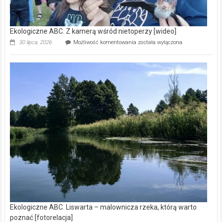
Ekologiczne ABC. Z kamerą wśród nietoperzy [wideo]
Ekologiczne
30 lipca, 2026
Możliwość komentowania
została wyłączona
ABC.
Z
kamerą
wśród
nietoperzy
[wideo]
Ekologiczne ABC. Liswarta – malownicza rzeka, którą warto
poznać [fotorelacja]