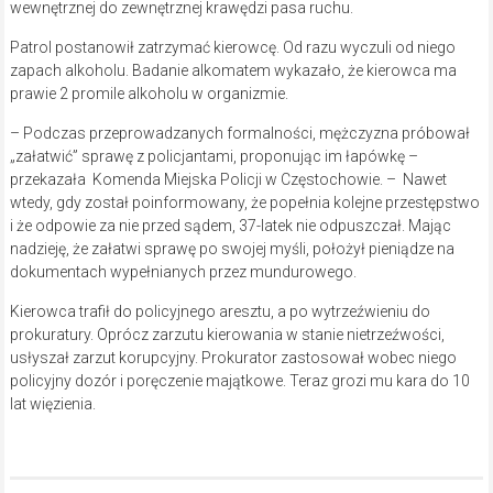
wewnętrznej do zewnętrznej krawędzi pasa ruchu.
Patrol postanowił zatrzymać kierowcę. Od razu wyczuli od niego
zapach alkoholu. Badanie alkomatem wykazało, że kierowca ma
prawie 2 promile alkoholu w organizmie.
– Podczas przeprowadzanych formalności, mężczyzna próbował
„załatwić” sprawę z policjantami, proponując im łapówkę –
przekazała Komenda Miejska Policji w Częstochowie. – Nawet
wtedy, gdy został poinformowany, że popełnia kolejne przestępstwo
i że odpowie za nie przed sądem, 37-latek nie odpuszczał. Mając
nadzieję, że załatwi sprawę po swojej myśli, położył pieniądze na
dokumentach wypełnianych przez mundurowego.
Kierowca trafił do policyjnego aresztu, a po wytrzeźwieniu do
prokuratury. Oprócz zarzutu kierowania w stanie nietrzeźwości,
usłyszał zarzut korupcyjny. Prokurator zastosował wobec niego
policyjny dozór i poręczenie majątkowe. Teraz grozi mu kara do 10
lat więzienia.