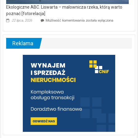
Ekologiczne ABC. Liswarta – malownicza rzeka, którą warto
poznać [fotorelacja]
Ekologiczne
22 lipca, 2026
Możliwość komentowania
została wyłączona
ABC.
Liswarta
–
malownicza
Reklama
rzeka,
którą
warto
poznać
[fotorelacja]