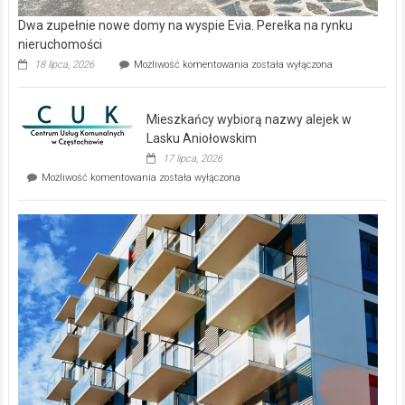
Dwa zupełnie nowe domy na wyspie Evia. Perełka na rynku
nieruchomości
Dwa
18 lipca, 2026
Możliwość komentowania
została wyłączona
zupełnie
nowe
domy
Mieszkańcy wybiorą nazwy alejek w
na
wyspie
Lasku Aniołowskim
Evia.
17 lipca, 2026
Perełka
Mieszkańcy
Możliwość komentowania
została wyłączona
na
wybiorą
rynku
nazwy
nieruchomości
alejek
w
Lasku
Aniołowskim