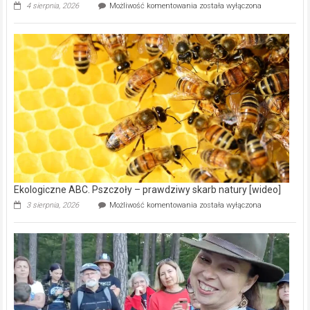
Ekologiczne
4 sierpnia, 2026
Możliwość komentowania
została wyłączona
ABC.
Gmina
Wręczyca
Wielka
z
dofinansowaniem
ponad
15,6
mln
na
modernizację
oczyszczalni
ścieków
[wideo]
Ekologiczne ABC. Pszczoły – prawdziwy skarb natury [wideo]
Ekologiczne
3 sierpnia, 2026
Możliwość komentowania
została wyłączona
ABC.
Pszczoły
–
prawdziwy
skarb
natury
[wideo]