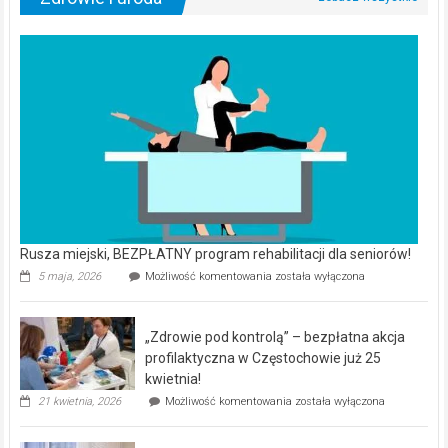
Rusza miejski, BEZPŁATNY program rehabilitacji dla seniorów!
Rusza
5 maja, 2026
Możliwość komentowania
została wyłączona
miejski,
BEZPŁATNY
program
„Zdrowie pod kontrolą” – bezpłatna akcja
rehabilitacji
dla
profilaktyczna w Częstochowie już 25
seniorów!
kwietnia!
„Zdrowie
21 kwietnia, 2026
Możliwość komentowania
została wyłączona
pod
kontrolą”