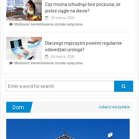
–
Czy można schudnąć bez poczucia, że
bezpłatna
akcja
jesteś ciągle na diecie?
profilaktyczna
25 marca, 2026
w
Czy
Możliwość komentowania
została wyłączona
Częstochowie
można
już
schudnąć
25
bez
kwietnia!
Dlaczego mężczyźni powinni regularnie
poczucia,
że
odwiedzać urologa?
jesteś
24 marca, 2026
ciągle
Dlaczego
Możliwość komentowania
została wyłączona
na
mężczyźni
diecie?
powinni
regularnie
odwiedzać
urologa?
Dom