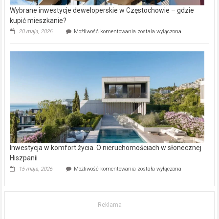
Wybrane inwestycje deweloperskie w Częstochowie – gdzie
kupić mieszkanie?
Wybrane
20 maja, 2026
Możliwość komentowania
została wyłączona
inwestycje
deweloperskie
w Częstochowie
–
gdzie
kupić
mieszkanie?
Inwestycja w komfort życia. O nieruchomościach w słonecznej
Hiszpanii
Inwestycja
15 maja, 2026
Możliwość komentowania
została wyłączona
w komfort
życia.
O nieruchomościach
w słonecznej
Reklama
Hiszpanii