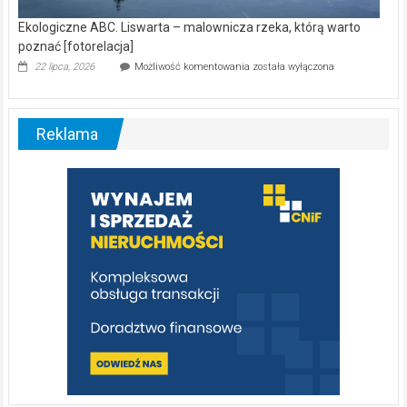
Ekologiczne ABC. Liswarta – malownicza rzeka, którą warto
poznać [fotorelacja]
Ekologiczne
22 lipca, 2026
Możliwość komentowania
została wyłączona
ABC.
Liswarta
–
malownicza
Reklama
rzeka,
którą
warto
poznać
[fotorelacja]