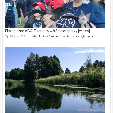
Ekologiczne ABC. Z kamerą wśród nietoperzy [wideo]
Ekologiczne
30 lipca, 2026
Możliwość komentowania
została wyłączona
ABC.
Z
kamerą
wśród
nietoperzy
[wideo]