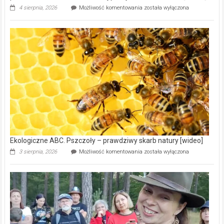
Ekologiczne
4 sierpnia, 2026
Możliwość komentowania
została wyłączona
ABC.
Gmina
Wręczyca
Wielka
z
dofinansowaniem
ponad
15,6
mln
na
modernizację
oczyszczalni
ścieków
[wideo]
Ekologiczne ABC. Pszczoły – prawdziwy skarb natury [wideo]
Ekologiczne
3 sierpnia, 2026
Możliwość komentowania
została wyłączona
ABC.
Pszczoły
–
prawdziwy
skarb
natury
[wideo]