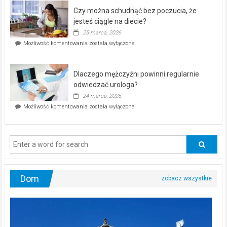
–
Czy można schudnąć bez poczucia, że
bezpłatna
akcja
jesteś ciągle na diecie?
profilaktyczna
25 marca, 2026
w
Czy
Możliwość komentowania
została wyłączona
Częstochowie
można
już
schudnąć
25
bez
kwietnia!
Dlaczego mężczyźni powinni regularnie
poczucia,
że
odwiedzać urologa?
jesteś
24 marca, 2026
ciągle
Dlaczego
Możliwość komentowania
została wyłączona
na
mężczyźni
diecie?
powinni
regularnie
odwiedzać
urologa?
Dom