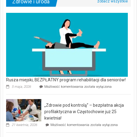
Zdrowie i uroda
Rusza miejski, BEZPŁATNY program rehabilitacji dla seniorów!
Rusza
5 maja, 2026
Możliwość komentowania
została wyłączona
miejski,
BEZPŁATNY
program
„Zdrowie pod kontrolą” – bezpłatna akcja
rehabilitacji
dla
profilaktyczna w Częstochowie już 25
seniorów!
kwietnia!
„Zdrowie
21 kwietnia, 2026
Możliwość komentowania
została wyłączona
pod
kontrolą”