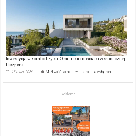
w Częstochowie
–
gdzie
kupić
mieszkanie?
Inwestycja w komfort życia. O nieruchomościach w słonecznej
Hiszpanii
Inwestycja
15 maja, 2026
Możliwość komentowania
została wyłączona
w komfort
życia.
O nieruchomościach
w słonecznej
Reklama
Hiszpanii