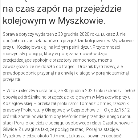
na czas zapór na przejeździe
kolejowym w Myszkowie.
Sprawa dotyczy wydarzeń z 30 grudnia 2020 roku. Łukasz J. nie
opuścił na czas szlabanów na przejeździe kolejowym w Myszkowie
przy ul. Koziegłowskiej, na którym pełnił dyżur. Przytomności
maszynisty pociągu, który w porę zahamował widząc
przejeżdżające spokojnie przez tory samochody, można
zawdzięczać, że nie doszło do tragedii. Dróżnik był trzeźwy, ale
prawdopodobnie przysnął na chwilę i dlatego w porę nie zamknął
przejazdu.
– W toku śledztwa ustalono, że 30 grudnia 2020 roku Łukasz J. pełnił
obowiązki dróżnika na przejeździe kolejowym w Myszkowie przy ul.
Koziegłowskiej – przekazał prokurator Tomasz Ozimek, rzecznik
prasowy Prokuratury Okręgowej w Częstochowie. – O godz.15.12
dróżnik został powiadomiony telefonicznie przez dyżurnego ruchu
stacji Poraj o odjeździe pociągu osobowego relacji Częstochowa –
Gliwice. Z uwagi na fakt, że pociąg ze stacji Poraj na stację w
Myszkowie jedzie około 10 minut, Łukasz J. powinien opuścić