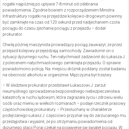
rogatki najpóźniej po upływie 7-8 minut od odebrania
powiadomienia. Zgodnie bowiem z rozporządzeniem Ministra
Infrastruktury rogatki na przejeździe kolejowo-drogowym powinny
być zamknięte na czas od 120 sekund przed nadjechaniem czoła
pociągu do czasu zjechania pociągu z przejazdu – dodał
prokurator.
Chwilę później maszynista prowadzący pociąg zauważył, że przez
przejazd kolejowy przejeżdżają samochody. Zawiadomił on o
sytuacji dyżurnego ruchu. Ten natychmiast zadzwonił do Łukasza J.
z poleceniem natychmiastowego zamknięta przejazdu. O sprawie
powiadomiono policję. Na miejscu dróżnik poddany został badaniu
na obecność alkoholu w organizmie. Mężczyzna był trzeźwy.
– W śledztwie prokurator przedstawił Łukaszowi J. zarzut
nieumyślnego sprowadzenia bezpośredniego niebezpieczeństwa
katastrofy w ruchu lądowym, która zagrażała życiu i zdrowiu wielu
osób oraz mieniu w wielkich rozmiarach – podaje rzecznik prasowy
częstochowskiej prokuratury. – Przesłuchany w charakterze
podejrzanego Łukasz J. częściowo przyznał się do zarzucanego mu
przestępstwa i wyjaśnił, że po otrzymaniu powiadomienia od
dyżurnego stacji Poraj czekał na pojawienie się świateł pociągu. W