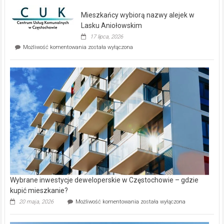
nowe
domy
Mieszkańcy wybiorą nazwy alejek w
na
wyspie
Lasku Aniołowskim
Evia.
17 lipca, 2026
Perełka
Mieszkańcy
Możliwość komentowania
została wyłączona
na
wybiorą
rynku
nazwy
nieruchomości
alejek
w
Lasku
Aniołowskim
Wybrane inwestycje deweloperskie w Częstochowie – gdzie
kupić mieszkanie?
Wybrane
20 maja, 2026
Możliwość komentowania
została wyłączona
inwestycje
deweloperskie