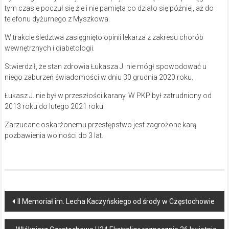
tym czasie poczuł się źle i nie pamięta co działo się później, aż do
telefonu dyżurnego z Myszkowa.
W trakcie śledztwa zasięgnięto opinii lekarza z zakresu chorób
wewnętrznych i diabetologii.
Stwierdził, że stan zdrowia Łukasza J. nie mógł spowodować u
niego zaburzeń świadomości w dniu 30 grudnia 2020 roku.
Łukasz J. nie był w przeszłości karany. W PKP był zatrudniony od
2013 roku do lutego 2021 roku.
Zarzucane oskarżonemu przestępstwo jest zagrożone karą
pozbawienia wolności do 3 lat.
Post
II Memoriał im. Lecha Kaczyńskiego od środy w Częstochowie
navigation