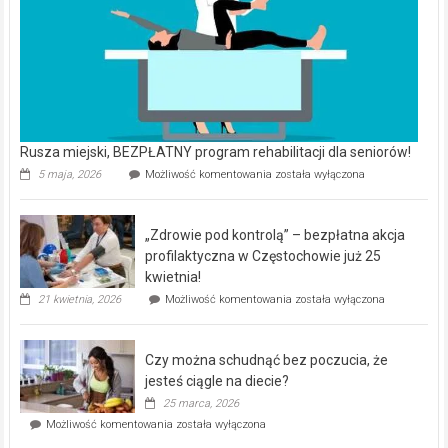
Rusza miejski, BEZPŁATNY program rehabilitacji dla seniorów!
Rusza
5 maja, 2026
Możliwość komentowania
została wyłączona
miejski,
BEZPŁATNY
program
„Zdrowie pod kontrolą” – bezpłatna akcja
rehabilitacji
dla
profilaktyczna w Częstochowie już 25
seniorów!
kwietnia!
„Zdrowie
21 kwietnia, 2026
Możliwość komentowania
została wyłączona
pod
kontrolą”
–
Czy można schudnąć bez poczucia, że
bezpłatna
akcja
jesteś ciągle na diecie?
profilaktyczna
25 marca, 2026
w
Czy
Możliwość komentowania
została wyłączona
Częstochowie
można
już