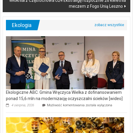
Włókniarz Częstochowa U24 Ekstraligę rozpocznie 26 kwietnia
meczem z Fogo Unią Leszno
Ekologia
Ekologiczne ABC. Gmina Wręczyca Wielka z dofinansowaniem
ponad 15,6 mln na modernizację oczyszczalni ścieków [wideo]
Ekologiczne
4 sierpnia, 2026
Możliwość komentowania
została wyłączona
ABC.
Gmina
Wręczyca
Wielka
z