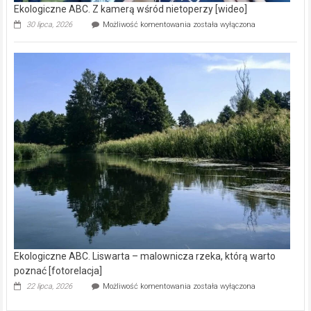
Ekologiczne ABC. Z kamerą wśród nietoperzy [wideo]
Ekologiczne
30 lipca, 2026
Możliwość komentowania
została wyłączona
ABC.
Z
kamerą
wśród
nietoperzy
[wideo]
Ekologiczne ABC. Liswarta – malownicza rzeka, którą warto
poznać [fotorelacja]
Ekologiczne
22 lipca, 2026
Możliwość komentowania
została wyłączona
ABC.
Liswarta