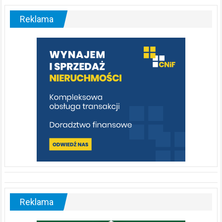
–
malownicza
Reklama
rzeka,
którą
warto
poznać
[fotorelacja]
Reklama