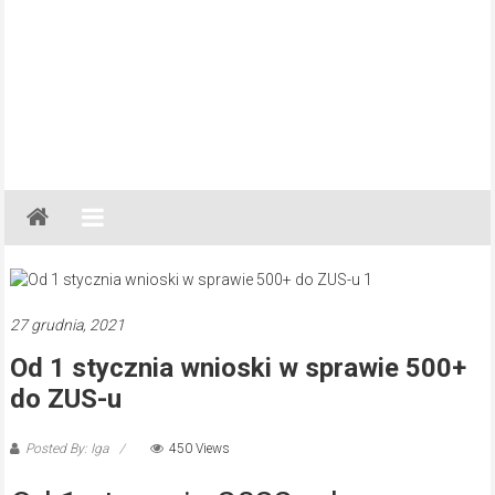
Gazeta
Regionalna
Częstochowa,
Kłobuck,
Lubliniec,
27 grudnia, 2021
Myszków
Od 1 stycznia wnioski w sprawie 500+
do ZUS-u
Posted By: Iga
450 Views