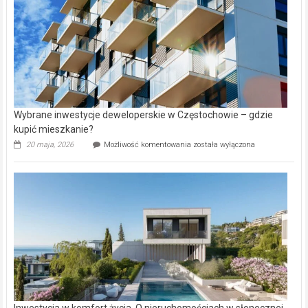
Wybrane inwestycje deweloperskie w Częstochowie – gdzie
kupić mieszkanie?
Wybrane
20 maja, 2026
Możliwość komentowania
została wyłączona
inwestycje
deweloperskie
w Częstochowie
–
gdzie
kupić
mieszkanie?
Inwestycja w komfort życia. O nieruchomościach w słonecznej