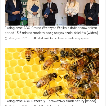
Ekologiczne ABC. Gmina Wręczyca Wielka z dofinansowaniem
ponad 15,6 mln na modernizację oczyszczalni ścieków [wideo]
Ekologiczne
4 sierpnia, 2026
Możliwość komentowania
została wyłączona
ABC.
Gmina
Wręczyca
Wielka
z
dofinansowaniem
ponad
15,6
mln
na
modernizację
oczyszczalni
ścieków
[wideo]
Ekologiczne ABC. Pszczoły – prawdziwy skarb natury [wideo]