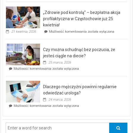
BEZPŁATNY
program
„Zdrowie pod kontrolą” – bezpłatna akcja
rehabilitacji
dla
profilaktyczna w Częstochowie już 25
seniorów!
kwietnia!
„Zdrowie
21 kwietnia, 2026
Możliwość komentowania
została wyłączona
pod
kontrolą”
–
Czy można schudnąć bez poczucia, że
bezpłatna
akcja
jesteś ciągle na diecie?
profilaktyczna
25 marca, 2026
w
Czy
Możliwość komentowania
została wyłączona
Częstochowie
można
już
schudnąć
25
bez
kwietnia!
Dlaczego mężczyźni powinni regularnie
poczucia,
że
odwiedzać urologa?
jesteś
24 marca, 2026
ciągle
Dlaczego
Możliwość komentowania
została wyłączona
na
mężczyźni
diecie?
powinni
regularnie
odwiedzać
urologa?