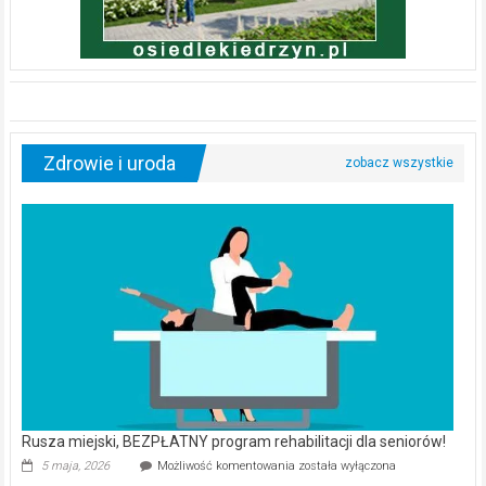
Zdrowie i uroda
Rusza miejski, BEZPŁATNY program rehabilitacji dla seniorów!
Rusza
5 maja, 2026
Możliwość komentowania
została wyłączona
miejski,