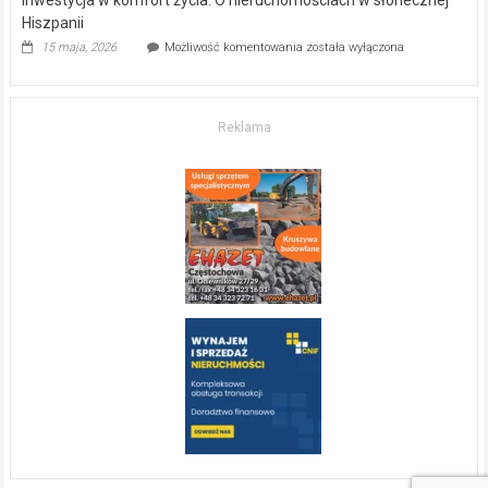
Hiszpanii
Inwestycja
15 maja, 2026
Możliwość komentowania
została wyłączona
w komfort
życia.
O nieruchomościach
w słonecznej
Reklama
Hiszpanii