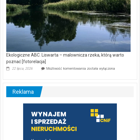
Ekologiczne ABC. Liswarta – malownicza rzeka, którą warto
poznać [fotorelacja]
Ekologiczne
22 lipca, 2026
Możliwość komentowania
została wyłączona
ABC.
Liswarta
–
malownicza
Reklama
rzeka,
którą
warto
poznać
[fotorelacja]