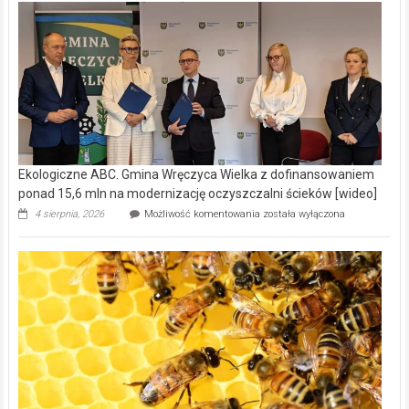
Ekologiczne ABC. Gmina Wręczyca Wielka z dofinansowaniem
ponad 15,6 mln na modernizację oczyszczalni ścieków [wideo]
Ekologiczne
4 sierpnia, 2026
Możliwość komentowania
została wyłączona
ABC.
Gmina
Wręczyca
Wielka
z
dofinansowaniem
ponad
15,6
mln
na
modernizację
oczyszczalni
ścieków