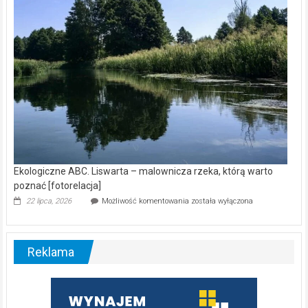
[wideo]
Ekologiczne ABC. Liswarta – malownicza rzeka, którą warto
poznać [fotorelacja]
Ekologiczne
22 lipca, 2026
Możliwość komentowania
została wyłączona
ABC.
Liswarta
–
malownicza
Reklama
rzeka,
którą
warto
poznać
[fotorelacja]