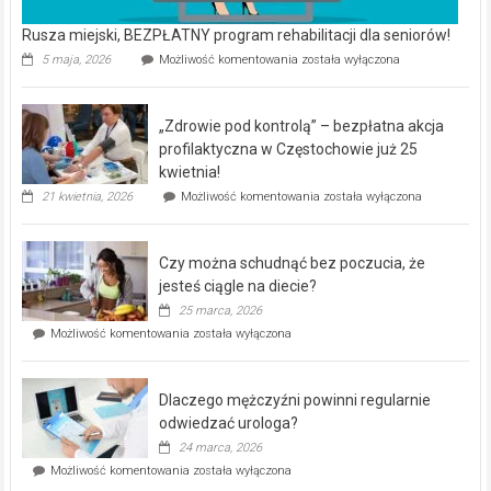
Rusza miejski, BEZPŁATNY program rehabilitacji dla seniorów!
Rusza
5 maja, 2026
Możliwość komentowania
została wyłączona
miejski,
BEZPŁATNY
program
„Zdrowie pod kontrolą” – bezpłatna akcja
rehabilitacji
dla
profilaktyczna w Częstochowie już 25
seniorów!
kwietnia!
„Zdrowie
21 kwietnia, 2026
Możliwość komentowania
została wyłączona
pod
kontrolą”
–
Czy można schudnąć bez poczucia, że
bezpłatna
akcja
jesteś ciągle na diecie?
profilaktyczna
25 marca, 2026
w
Czy
Możliwość komentowania
została wyłączona
Częstochowie
można
już
schudnąć
25
bez
kwietnia!
Dlaczego mężczyźni powinni regularnie
poczucia,
że
odwiedzać urologa?
jesteś
24 marca, 2026
ciągle
Dlaczego
Możliwość komentowania
została wyłączona
na
mężczyźni
diecie?