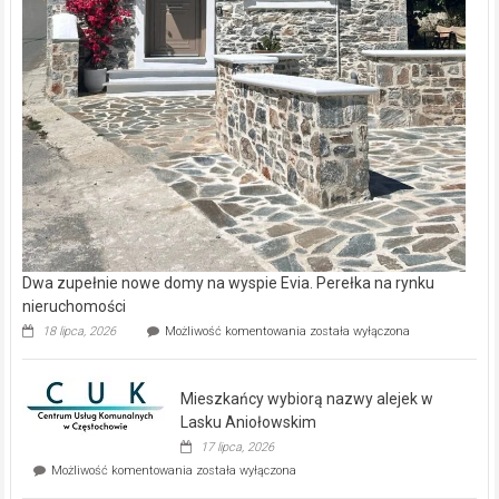
Dwa zupełnie nowe domy na wyspie Evia. Perełka na rynku
nieruchomości
Dwa
18 lipca, 2026
Możliwość komentowania
została wyłączona
zupełnie
nowe
domy
Mieszkańcy wybiorą nazwy alejek w
na
wyspie
Lasku Aniołowskim
Evia.
17 lipca, 2026
Perełka
Mieszkańcy
Możliwość komentowania
została wyłączona
na
wybiorą
rynku