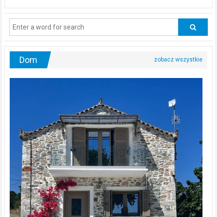
powinni
regularnie
odwiedzać
urologa?
Dom