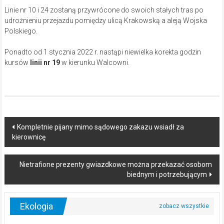
Linie nr 10 i 24 zostaną przywrócone do swoich stałych tras po
udrożnieniu przejazdu pomiędzy ulicą Krakowską a aleją Wojska
Polskiego.
Ponadto od 1 stycznia 2022 r. nastąpi niewielka korekta godzin
kursów
linii nr 19
w kierunku Walcowni.
Post
Kompletnie pijany mimo sądowego zakazu wsiadł za
kierownicę
navigation
Nietrafione prezenty gwiazdkowe można przekazać osobom
biednym i potrzebującym
Ekologia