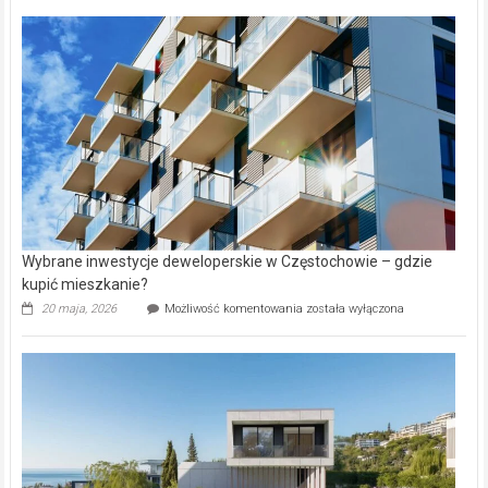
nazwy
nieruchomości
alejek
w
Lasku
Aniołowskim
Wybrane inwestycje deweloperskie w Częstochowie – gdzie
kupić mieszkanie?
Wybrane
20 maja, 2026
Możliwość komentowania
została wyłączona
inwestycje
deweloperskie
w Częstochowie
–
gdzie
kupić
mieszkanie?