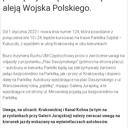
aleją Wojska Polskiego.
Od 1 stycznia 2022 r. nowa linia numer 124, która powstanie z
połączenia linii 10 i 24, będzie kursować na trasie Parkitka Szpital –
Kukuczki, z wjazdem w ulicę Krakowską w obu kierunkach.
Biuro Inżyniera Ruchu UM Częstochowy prosi o zwrócenie uwagi na
odjazdy z przystanku „Plac Daszyńskiego” (północna strona placu)
– autobusy w kierunku Parkitki będą się zatrzymywały zarówno
jadąc bezpośrednio na Parkitkę, jak i przez ul. Krakowską i dopiero
dalej na Parkitkę. Autobusy wjeżdżające na plac Daszyńskiego z ul.
Warszawskiej robią „pętelkę”, mijając Galerię Jurajską, a te
wjeżdżające od strony ul. Mirowskiej pojadą już bezpośrednio na
Parkitkę.
Uwaga, na ulicach: Krakowskiej i Kanał Kohna (w tym na
przystankach przy Galerii Jurajskiej) należy zwracać uwagę na
kierunek jazdy wskazany na wyświetlaczach autobusów.