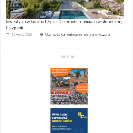
Inwestycja w komfort życia. O nieruchomościach w słonecznej
Hiszpanii
Inwestycja
15 maja, 2026
Możliwość komentowania
została wyłączona
w komfort
życia.
O nieruchomościach
w słonecznej
Reklama
Hiszpanii