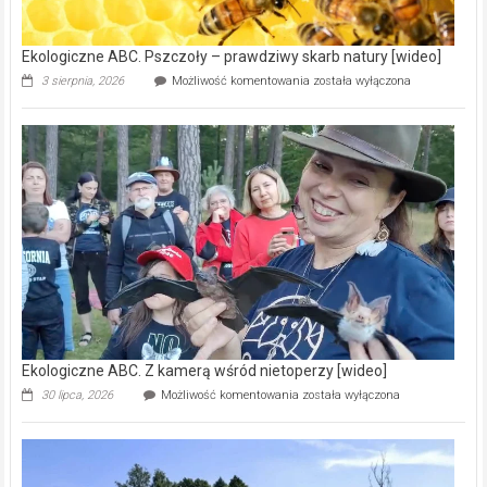
[wideo]
Ekologiczne ABC. Pszczoły – prawdziwy skarb natury [wideo]
Ekologiczne
3 sierpnia, 2026
Możliwość komentowania
została wyłączona
ABC.
Pszczoły
–
prawdziwy
skarb
natury
[wideo]
Ekologiczne ABC. Z kamerą wśród nietoperzy [wideo]
Ekologiczne
30 lipca, 2026
Możliwość komentowania
została wyłączona
ABC.
Z
kamerą
wśród
nietoperzy