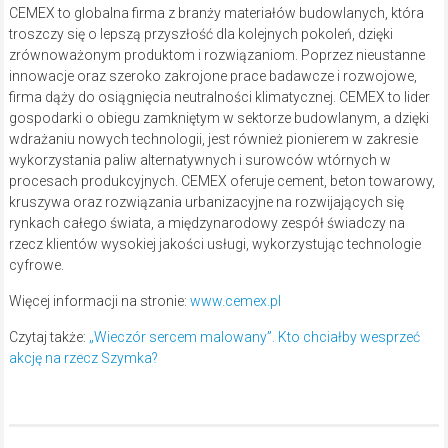
CEMEX to globalna firma z branży materiałów budowlanych, która
troszczy się o lepszą przyszłość dla kolejnych pokoleń, dzięki
zrównoważonym produktom i rozwiązaniom. Poprzez nieustanne
innowacje oraz szeroko zakrojone prace badawcze i rozwojowe,
firma dąży do osiągnięcia neutralności klimatycznej. CEMEX to lider
gospodarki o obiegu zamkniętym w sektorze budowlanym, a dzięki
wdrażaniu nowych technologii, jest również pionierem w zakresie
wykorzystania paliw alternatywnych i surowców wtórnych w
procesach produkcyjnych. CEMEX oferuje cement, beton towarowy,
kruszywa oraz rozwiązania urbanizacyjne na rozwijających się
rynkach całego świata, a międzynarodowy zespół świadczy na
rzecz klientów wysokiej jakości usługi, wykorzystując technologie
cyfrowe.
Więcej informacji na stronie:
www.cemex.pl
Czytaj także:
„Wieczór sercem malowany”. Kto chciałby wesprzeć
akcję na rzecz Szymka?