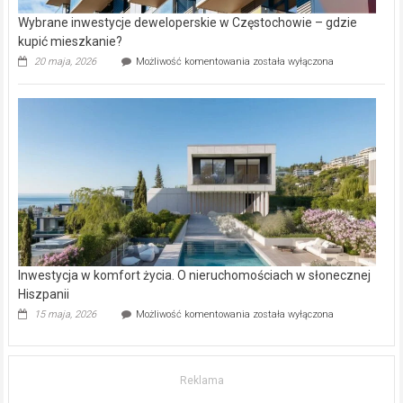
Wybrane inwestycje deweloperskie w Częstochowie – gdzie
kupić mieszkanie?
Wybrane
20 maja, 2026
Możliwość komentowania
została wyłączona
inwestycje
deweloperskie
w Częstochowie
–
gdzie
kupić
mieszkanie?
Inwestycja w komfort życia. O nieruchomościach w słonecznej
Hiszpanii
Inwestycja
15 maja, 2026
Możliwość komentowania
została wyłączona
w komfort
życia.
O nieruchomościach
w słonecznej
Reklama
Hiszpanii