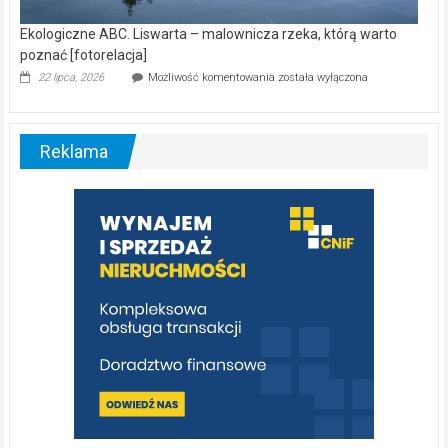
Ekologiczne ABC. Liswarta – malownicza rzeka, którą warto
poznać [fotorelacja]
Ekologiczne
22 lipca, 2026
Możliwość komentowania
została wyłączona
ABC.
Liswarta
–
malownicza
Reklama
rzeka,
którą
warto
poznać
[fotorelacja]