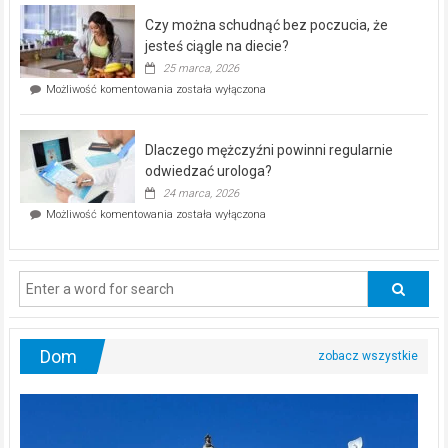
–
Czy można schudnąć bez poczucia, że
bezpłatna
akcja
jesteś ciągle na diecie?
profilaktyczna
25 marca, 2026
w
Czy
Możliwość komentowania
została wyłączona
Częstochowie
można
już
schudnąć
25
bez
kwietnia!
Dlaczego mężczyźni powinni regularnie
poczucia,
że
odwiedzać urologa?
jesteś
24 marca, 2026
ciągle
Dlaczego
Możliwość komentowania
została wyłączona
na
mężczyźni
diecie?
powinni
regularnie
odwiedzać
urologa?
Dom