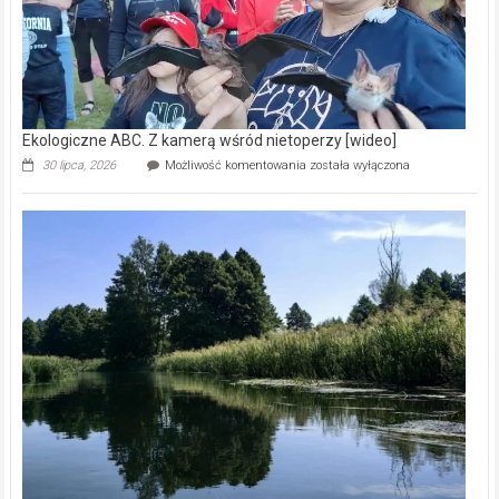
Ekologiczne ABC. Z kamerą wśród nietoperzy [wideo]
Ekologiczne
30 lipca, 2026
Możliwość komentowania
została wyłączona
ABC.
Z
kamerą
wśród
nietoperzy
[wideo]