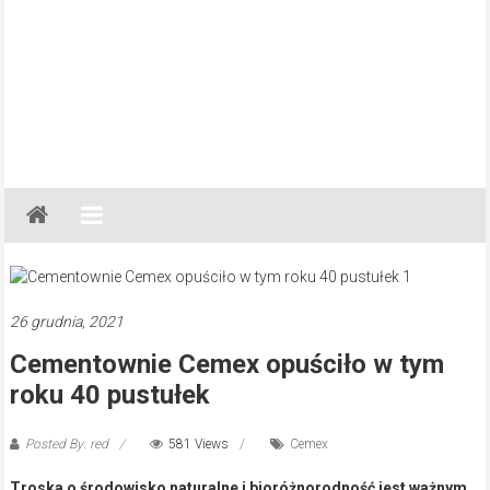
Gazeta
Regionalna
Częstochowa,
Kłobuck,
Lubliniec,
26 grudnia, 2021
Myszków
Cementownie Cemex opuściło w tym
roku 40 pustułek
Posted By: red
581 Views
Cemex
Troska o środowisko naturalne i bioróżnorodność jest ważnym