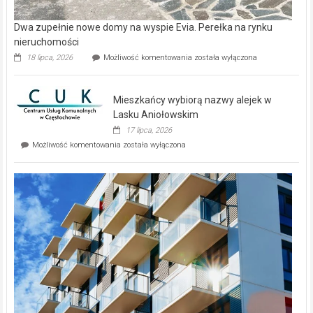
Dwa zupełnie nowe domy na wyspie Evia. Perełka na rynku
nieruchomości
Dwa
18 lipca, 2026
Możliwość komentowania
została wyłączona
zupełnie
nowe
domy
Mieszkańcy wybiorą nazwy alejek w
na
wyspie
Lasku Aniołowskim
Evia.
17 lipca, 2026
Perełka
Mieszkańcy
Możliwość komentowania
została wyłączona
na
wybiorą
rynku
nazwy
nieruchomości
alejek
w
Lasku
Aniołowskim