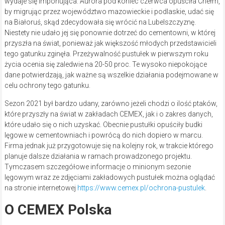
wydaje się imponująca. Aurora pod koniec czerwca opuściła Chełm,
by migrując przez województwo mazowieckie i podlaskie, udać się
na Białoruś, skąd zdecydowała się wrócić na Lubelszczyznę.
Niestety nie udało jej się ponownie dotrzeć do cementowni, w której
przyszła na świat, ponieważ jak większość młodych przedstawicieli
tego gatunku zginęła. Przeżywalność pustułek w pierwszym roku
życia ocenia się zaledwie na 20-50 proc. Te wysoko niepokojące
dane potwierdzają, jak ważne są wszelkie działania podejmowane w
celu ochrony tego gatunku.
Sezon 2021 był bardzo udany, zarówno jeżeli chodzi o ilość ptaków,
które przyszły na świat w zakładach CEMEX, jak i o zakres danych,
które udało się o nich uzyskać. Obecnie pustułki opuściły budki
lęgowe w cementowniach i powrócą do nich dopiero w marcu.
Firma jednak już przygotowuje się na kolejny rok, w trakcie którego
planuje dalsze działania w ramach prowadzonego projektu.
Tymczasem szczegółowe informacje o minionym sezonie
lęgowym wraz ze zdjęciami zakładowych pustułek można oglądać
na stronie internetowej
https://www.cemex.pl/ochrona-pustulek
.
O CEMEX Polska