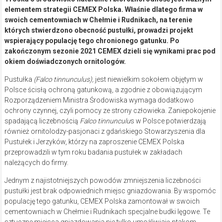
elementem strategii CEMEX Polska. Właśnie dlatego firma w
swoich cementowniach w Chełmie i Rudnikach, na terenie
których stwierdzono obecność pustułki, prowadzi projekt
wspierający populację tego chronionego gatunku. Po
zakończonym sezonie 2021 CEMEX dzieli się wynikami prac pod
okiem doświadczonych ornitologów.
Pustułka
(Falco
tinnunculus),
jest niewielkim sokołem objętym w
Polsce ścisłą ochroną gatunkową, a zgodnie z obowiązującym
Rozporządzeniem Ministra Środowiska wymaga dodatkowo
ochrony czynnej, czyli pomocy ze strony człowieka. Zaniepokojenie
spadającą liczebnością
Falco tinnunculu
s w Polsce potwierdzają
również ornitolodzy-pasjonaci z gdańskiego Stowarzyszenia dla
Pustułek i Jerzyków, którzy na zaproszenie CEMEX Polska
przeprowadzili w tym roku badania pustułek w zakładach
należących do firmy.
Jednym z najistotniejszych powodów zmniejszenia liczebności
pustułki jest brak odpowiednich miejsc gniazdowania. By wspomóc
populację tego gatunku, CEMEX Polska zamontował w swoich
cementowniach w Chełmie i Rudnikach specjalne budki lęgowe. Te
sztuczne miejsca gniazdowania nie tylko umożliwiają ptakom