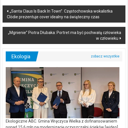
Post
„Santa Claus Is Back In Town”. Częstochowska wokalistka
Clödie prezentuje cover idealny na świąteczny czas
navigation
„Mgnienie” Piotra Dłubaka: Portret ma być pochwałą człowieka
w człowieku
Ekologia
Ekologiczne ABC. Gmina Wręczyca Wielka z dofinansowaniem
ponad 15,6 mln na modernizację oczyszczalni ścieków [wideo]