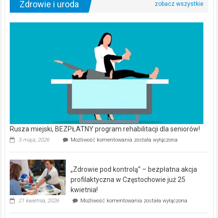
Zdrowie i uroda
Rusza miejski, BEZPŁATNY program rehabilitacji dla seniorów!
Rusza
5 maja, 2026
Możliwość komentowania
została wyłączona
miejski,
BEZPŁATNY
program
„Zdrowie pod kontrolą” – bezpłatna akcja
rehabilitacji
dla
profilaktyczna w Częstochowie już 25
seniorów!
kwietnia!
„Zdrowie
21 kwietnia, 2026
Możliwość komentowania
została wyłączona
pod
kontrolą”