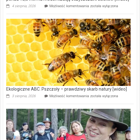
Ekologiczne
4 sierpnia, 2026
Możliwość komentowania
została wyłączona
ABC.
Gmina
Wręczyca
Wielka
z
dofinansowaniem
ponad
15,6
mln
na
modernizację
oczyszczalni
ścieków
[wideo]
Ekologiczne ABC. Pszczoły – prawdziwy skarb natury [wideo]
Ekologiczne
3 sierpnia, 2026
Możliwość komentowania
została wyłączona
ABC.
Pszczoły
–
prawdziwy
skarb
natury
[wideo]