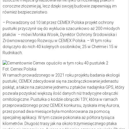
coroczne złożenie jaj, lecz dzięki swojej budowie zapewniają im
również bezpieczeństwo.
– Prowadzony od 10 lat przez CEMEX Polska projekt ochrony
pustułki przyczynił się do wyklucia szacunkowo aż 200 młodych
ptaków – mówi Monika Wosik, Dyrektor Ochrony Środowiska i
Zrównoważonego Rozwoju w CEMEX Polska. – W tym roku
dołączyło do nich 40 kolejnych osobników, 25 w Chełmie i 15 w
Rudnikach.
Fot. Cemex Polska
W ramach prowadzonego w 2021 roku projektu badania ekologii
pustułki, CEMEX zdecydował się na zaobrączkowanie jedenastu
piskląt, a także na założenie jednemu z ptaków nadajnika GPS, który
pozwala pozyskać większą ilość danych niż tradycyjne obrączki
ornitologiczne. Pustułka o kodzie obrączki 13Y, która w ramach
przeprowadzonego przez CEMEX konkursu, zyskała imię Aurora,
przez ponad dwa miesiące była monitorowana za pomocą
specjalnej aplikacji. W tym czasie pokonała aż półtora tysiąca
kilometrów. Długość trasy jak na około trzymiesięcznego ptaka