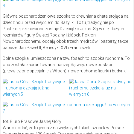
Główna bożonarodzeniowa szopka to drewniana chata stojąca na
dziedzińcu, przed wejściem do Bazyliki. To tu, tradycyjnie po
Pasterce przeniesione zostaje Dzieciątko Jezus. Są w niej dużych
rozmiarów figury Świętej Rodziny i żłóbek. Pokłon
Nowonarodzonemu oddają obok trzech mędrców i pasterzy, także
papieże: Jan Paweł II, Benedykt XVI i Franciszek.
Dolna szopka, umieszczona na tzw. fosach to szopka ruchoma. To
ona została zaaranżowana inaczej. Są więc nowe postaci
(przywiezione specjalnie z Włoch), nowe ruchome figurki i budynki.
fot. Biuro Prasowe Jasnej Góry
Warto dodać, że to jedna z największych takich szopek w Polsce.