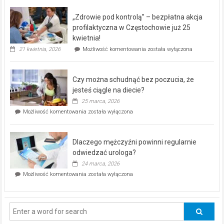
BEZPŁATNY
program
„Zdrowie pod kontrolą” – bezpłatna akcja
rehabilitacji
dla
profilaktyczna w Częstochowie już 25
seniorów!
kwietnia!
„Zdrowie
21 kwietnia, 2026
Możliwość komentowania
została wyłączona
pod
kontrolą”
–
Czy można schudnąć bez poczucia, że
bezpłatna
akcja
jesteś ciągle na diecie?
profilaktyczna
25 marca, 2026
w
Czy
Możliwość komentowania
została wyłączona
Częstochowie
można
już
schudnąć
25
bez
kwietnia!
Dlaczego mężczyźni powinni regularnie
poczucia,
że
odwiedzać urologa?
jesteś
24 marca, 2026
ciągle
Dlaczego
Możliwość komentowania
została wyłączona
na
mężczyźni
diecie?
powinni
regularnie
odwiedzać
urologa?