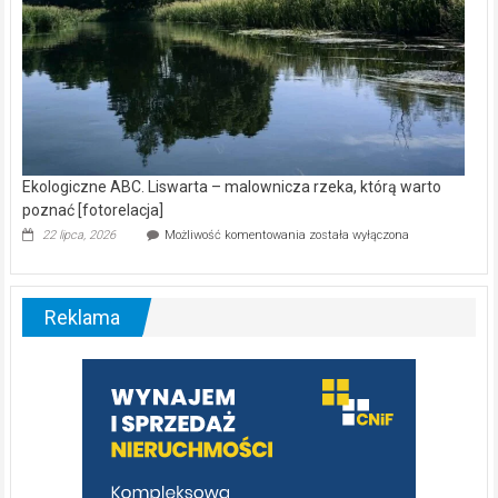
Ekologiczne ABC. Liswarta – malownicza rzeka, którą warto
poznać [fotorelacja]
Ekologiczne
22 lipca, 2026
Możliwość komentowania
została wyłączona
ABC.
Liswarta
–
malownicza
Reklama
rzeka,
którą
warto
poznać
[fotorelacja]