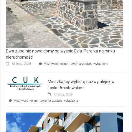
Dwa zupełnie nowe domy na wyspie Evia. Perełka na rynku
nieruchomości
Dwa
18 lipca, 2026
Możliwość komentowania
została wyłączona
zupełnie
nowe
domy
Mieszkańcy wybiorą nazwy alejek w
na
wyspie
Lasku Aniołowskim
Evia.
17 lipca, 2026
Perełka
Mieszkańcy
Możliwość komentowania
została wyłączona
na
wybiorą
rynku
nazwy
nieruchomości
alejek
w
Lasku
Aniołowskim