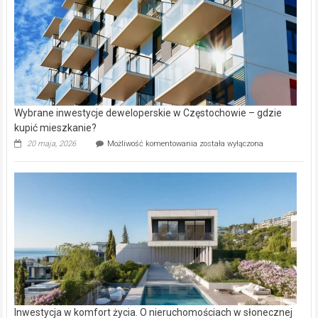
Wybrane inwestycje deweloperskie w Częstochowie – gdzie
kupić mieszkanie?
Wybrane
20 maja, 2026
Możliwość komentowania
została wyłączona
inwestycje
deweloperskie
w Częstochowie
–
gdzie
kupić
mieszkanie?
Inwestycja w komfort życia. O nieruchomościach w słonecznej