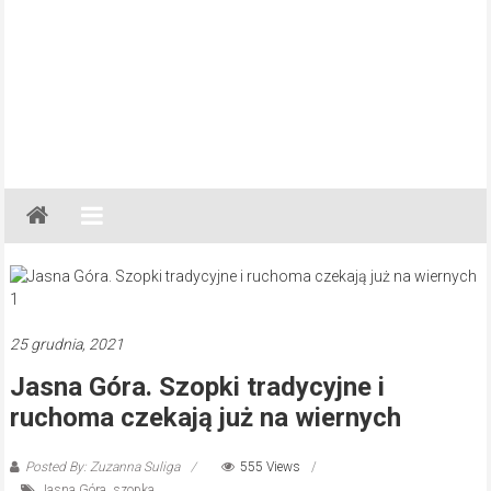
Gazeta
Regionalna
Częstochowa,
Kłobuck,
Lubliniec,
25 grudnia, 2021
Myszków
Jasna Góra. Szopki tradycyjne i
ruchoma czekają już na wiernych
Posted By: Zuzanna Suliga
555 Views
Jasna Góra
,
szopka