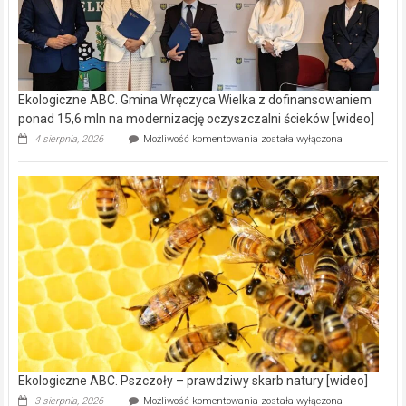
Ekologiczne ABC. Gmina Wręczyca Wielka z dofinansowaniem
ponad 15,6 mln na modernizację oczyszczalni ścieków [wideo]
Ekologiczne
4 sierpnia, 2026
Możliwość komentowania
została wyłączona
ABC.
Gmina
Wręczyca
Wielka
z
dofinansowaniem
ponad
15,6
mln
na
modernizację
oczyszczalni
ścieków
[wideo]
Ekologiczne ABC. Pszczoły – prawdziwy skarb natury [wideo]
Ekologiczne
3 sierpnia, 2026
Możliwość komentowania
została wyłączona