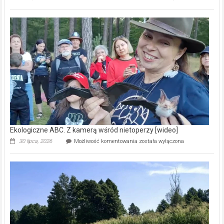
ABC.
Pszczoły
–
prawdziwy
skarb
natury
[wideo]
Ekologiczne ABC. Z kamerą wśród nietoperzy [wideo]
Ekologiczne
30 lipca, 2026
Możliwość komentowania
została wyłączona
ABC.
Z
kamerą
wśród
nietoperzy
[wideo]