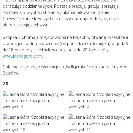
Tworzy ją ponad 400 figurek. Trzy czwarte z nich porusza się
obrazując codzienne życie. Postacie pracują, gotują, sprzątają,
rozmawiają. Słychać stukanie, pukanie, piłowanie i granie.
Oczywiście przede wszystkim cieszy ona najmłodszych, choć i
starsi nie kryją zachwytu.
Szopka ruchoma, umiejscowiona na fosach w otwartej przestrzeni
otwarta jest w dni powszednie (od poniedziałku do piątku) w godz.9
do 18, w soboty i niedziele w godz. od 9 do 20. Szczegóły:
www.jasnagora.com
.
Ostatnia z szopek, czyli mniejsza „Betlejemka” czeka na wiernych w
Bazylice.
ZS