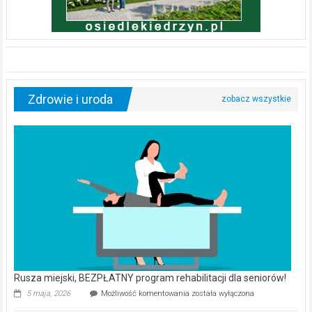
Zdrowie i uroda
Rusza miejski, BEZPŁATNY program rehabilitacji dla seniorów!
Rusza
5 maja, 2026
Możliwość komentowania
została wyłączona
miejski,