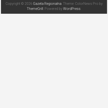
Copyright © 2026
Gazeta Regionalna
. Theme: ColorNews Pro by
ThemeGrill
. Powered by
WordPress
.