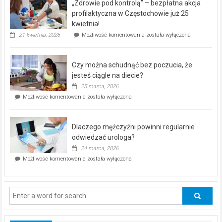
„Zdrowie pod kontrolą” – bezpłatna akcja
rehabilitacji
dla
profilaktyczna w Częstochowie już 25
seniorów!
kwietnia!
„Zdrowie
21 kwietnia, 2026
Możliwość komentowania
została wyłączona
pod
kontrolą”
–
Czy można schudnąć bez poczucia, że
bezpłatna
akcja
jesteś ciągle na diecie?
profilaktyczna
25 marca, 2026
w
Czy
Możliwość komentowania
została wyłączona
Częstochowie
można
już
schudnąć
25
bez
kwietnia!
Dlaczego mężczyźni powinni regularnie
poczucia,
że
odwiedzać urologa?
jesteś
24 marca, 2026
ciągle
Dlaczego
Możliwość komentowania
została wyłączona
na
mężczyźni
diecie?
powinni
regularnie
odwiedzać
urologa?