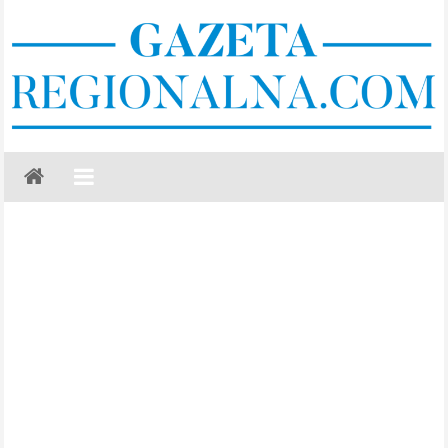
Skip
to
content
Gazeta
Regionalna
Częstochowa,
Kłobuck,
Lubliniec,
Myszków