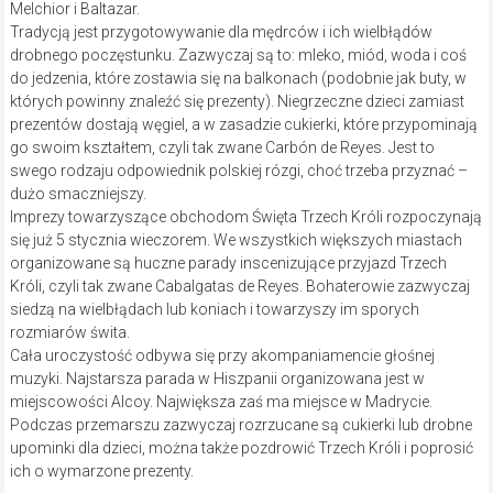
Melchior i Baltazar.
Tradycją jest przygotowywanie dla mędrców i ich wielbłądów
drobnego poczęstunku. Zazwyczaj są to: mleko, miód, woda i coś
do jedzenia, które zostawia się na balkonach (podobnie jak buty, w
których powinny znaleźć się prezenty). Niegrzeczne dzieci zamiast
prezentów dostają węgiel, a w zasadzie cukierki, które przypominają
go swoim kształtem, czyli tak zwane Carbón de Reyes. Jest to
swego rodzaju odpowiednik polskiej rózgi, choć trzeba przyznać –
dużo smaczniejszy.
Imprezy towarzyszące obchodom Święta Trzech Króli rozpoczynają
się już 5 stycznia wieczorem. We wszystkich większych miastach
organizowane są huczne parady inscenizujące przyjazd Trzech
Króli, czyli tak zwane Cabalgatas de Reyes. Bohaterowie zazwyczaj
siedzą na wielbłądach lub koniach i towarzyszy im sporych
rozmiarów świta.
Cała uroczystość odbywa się przy akompaniamencie głośnej
muzyki. Najstarsza parada w Hiszpanii organizowana jest w
miejscowości Alcoy. Największa zaś ma miejsce w Madrycie.
Podczas przemarszu zazwyczaj rozrzucane są cukierki lub drobne
upominki dla dzieci, można także pozdrowić Trzech Króli i poprosić
ich o wymarzone prezenty.