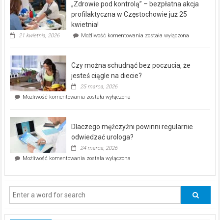
„Zdrowie pod kontrolą” – bezpłatna akcja
rehabilitacji
dla
profilaktyczna w Częstochowie już 25
seniorów!
kwietnia!
„Zdrowie
21 kwietnia, 2026
Możliwość komentowania
została wyłączona
pod
kontrolą”
–
Czy można schudnąć bez poczucia, że
bezpłatna
akcja
jesteś ciągle na diecie?
profilaktyczna
25 marca, 2026
w
Czy
Możliwość komentowania
została wyłączona
Częstochowie
można
już
schudnąć
25
bez
kwietnia!
Dlaczego mężczyźni powinni regularnie
poczucia,
że
odwiedzać urologa?
jesteś
24 marca, 2026
ciągle
Dlaczego
Możliwość komentowania
została wyłączona
na
mężczyźni
diecie?
powinni
regularnie
odwiedzać
urologa?