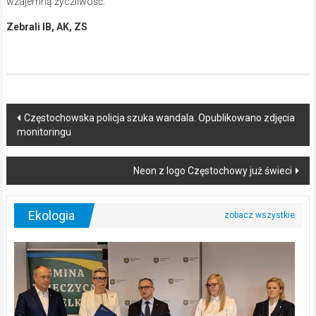
wzajemną życzliwość.
Zebrali IB, AK, ZS
Post
Częstochowska policja szuka wandala. Opublikowano zdjęcia
monitoringu
navigation
Neon z logo Częstochowy już świeci
Ekologia