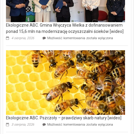
Ekologiczne ABC. Gmina Wręczyca Wielka z dofinansowaniem
ponad 15,6 mln na modernizację oczyszczalni ścieków [wideo]
Ekologiczne
4 sierpnia, 2026
Możliwość komentowania
została wyłączona
ABC.
Gmina
Wręczyca
Wielka
z
dofinansowaniem
ponad
15,6
mln
na
modernizację
oczyszczalni
ścieków
[wideo]
Ekologiczne ABC. Pszczoły – prawdziwy skarb natury [wideo]
Ekologiczne
3 sierpnia, 2026
Możliwość komentowania
została wyłączona
ABC.
Pszczoły