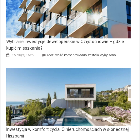
Wybrane inwestycje deweloperskie w Częstochowie – gdzie
kupić mieszkanie?
Wybrane
20 maja, 2026
Możliwość komentowania
została wyłączona
inwestycje
deweloperskie
w Częstochowie
–
gdzie
kupić
mieszkanie?
Inwestycja w komfort życia. O nieruchomościach w słonecznej
Hiszpanii