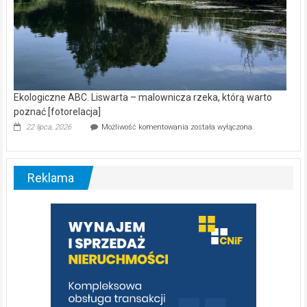
Ekologiczne ABC. Liswarta – malownicza rzeka, którą warto
poznać [fotorelacja]
Ekologiczne
22 lipca, 2026
Możliwość komentowania
została wyłączona
ABC.
Liswarta
–
malownicza
Reklama
rzeka,
którą
warto
poznać
[fotorelacja]