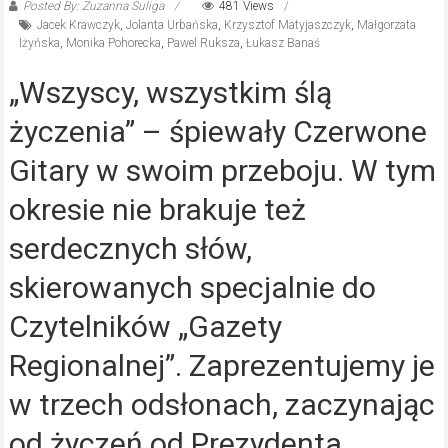
Posted By: Zuzanna Suliga
481 Views
Jacek Krawczyk
,
Jolanta Urbańska
,
Krzysztof Matyjaszczyk
,
Małgorzata
Iżyńska
,
Monika Pohorecka
,
Pawel Ruksza
,
Łukasz Banaś
„Wszyscy, wszystkim ślą
życzenia” – śpiewały Czerwone
Gitary w swoim przeboju. W tym
okresie nie brakuje też
serdecznych słów,
skierowanych specjalnie do
Czytelników „Gazety
Regionalnej”. Zaprezentujemy je
w trzech odsłonach, zaczynając
od życzeń od Prezydenta