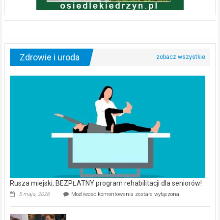
Zdrowie i uroda
Rusza miejski, BEZPŁATNY program rehabilitacji dla seniorów!
Rusza
5 maja, 2026
Możliwość komentowania
została wyłączona
miejski,
BEZPŁATNY
program