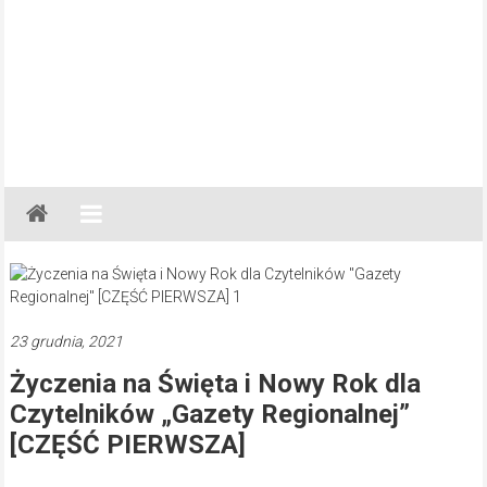
Gazeta
Regionalna
Częstochowa,
Kłobuck,
Lubliniec,
23 grudnia, 2021
Myszków
Życzenia na Święta i Nowy Rok dla
Czytelników „Gazety Regionalnej”
[CZĘŚĆ PIERWSZA]