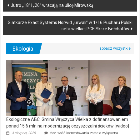
Post
Jutro „18” i „26” wracają na ulicę Mirowską
navigation
Siatkarze Exact Systems Norwid „urwali” w 1/16 Pucharu Polski
seta wielkiej PGE Skrze Bełchatów
Ekologia
Ekologiczne ABC. Gmina Wręczyca Wielka z dofinansowaniem
ponad 15,6 mln na modernizację oczyszczalni ścieków [wideo]
Ekologiczne
4 sierpnia, 2026
Możliwość komentowania
została wyłączona
ABC.