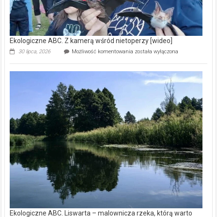
Ekologiczne ABC. Z kamerą wśród nietoperzy [wideo]
Ekologiczne
30 lipca, 2026
Możliwość komentowania
została wyłączona
ABC.
Z
kamerą
wśród
nietoperzy
[wideo]
Ekologiczne ABC. Liswarta – malownicza rzeka, którą warto