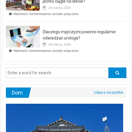
akcja
jesteś ciągle na diecie?
profilaktyczna
25 marca, 2026
w
Czy
Możliwość komentowania
została wyłączona
Częstochowie
można
już
schudnąć
25
bez
kwietnia!
Dlaczego mężczyźni powinni regularnie
poczucia,
że
odwiedzać urologa?
jesteś
24 marca, 2026
ciągle
Dlaczego
Możliwość komentowania
została wyłączona
na
mężczyźni
diecie?
powinni
regularnie
odwiedzać
urologa?
Dom