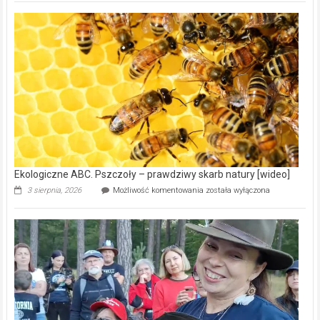
Gmina
Wręczyca
Wielka
z
dofinansowaniem
ponad
15,6
mln
na
modernizację
oczyszczalni
ścieków
[wideo]
Ekologiczne ABC. Pszczoły – prawdziwy skarb natury [wideo]
Ekologiczne
3 sierpnia, 2026
Możliwość komentowania
została wyłączona
ABC.
Pszczoły
–
prawdziwy
skarb
natury
[wideo]