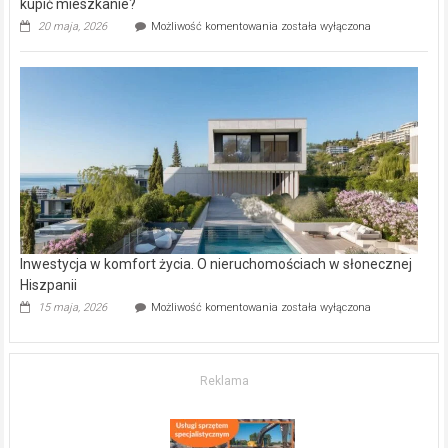
kupić mieszkanie?
Wybrane
20 maja, 2026
Możliwość komentowania
została wyłączona
inwestycje
deweloperskie
w Częstochowie
–
gdzie
kupić
mieszkanie?
Inwestycja w komfort życia. O nieruchomościach w słonecznej
Hiszpanii
Inwestycja
15 maja, 2026
Możliwość komentowania
została wyłączona
w komfort
życia.
O nieruchomościach
w słonecznej
Reklama
Hiszpanii