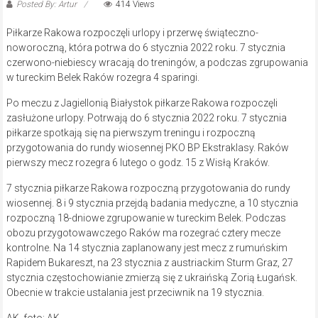
Posted By: Artur
414 Views
Piłkarze Rakowa rozpoczęli urlopy i przerwę świąteczno-
noworoczną, która potrwa do 6 stycznia 2022 roku. 7 stycznia
czerwono-niebiescy wracają do treningów, a podczas zgrupowania
w tureckim Belek Raków rozegra 4 sparingi.
Po meczu z Jagiellonią Białystok piłkarze Rakowa rozpoczęli
zasłużone urlopy. Potrwają do 6 stycznia 2022 roku. 7 stycznia
piłkarze spotkają się na pierwszym treningu i rozpoczną
przygotowania do rundy wiosennej PKO BP Ekstraklasy. Raków
pierwszy mecz rozegra 6 lutego o godz. 15 z Wisłą Kraków.
7 stycznia piłkarze Rakowa rozpoczną przygotowania do rundy
wiosennej. 8 i 9 stycznia przejdą badania medyczne, a 10 stycznia
rozpoczną 18-dniowe zgrupowanie w tureckim Belek. Podczas
obozu przygotowawczego Raków ma rozegrać cztery mecze
kontrolne. Na 14 stycznia zaplanowany jest mecz z rumuńskim
Rapidem Bukareszt, na 23 stycznia z austriackim Sturm Graz, 27
stycznia częstochowianie zmierzą się z ukraińską Zorią Ługańsk.
Obecnie w trakcie ustalania jest przeciwnik na 19 stycznia.