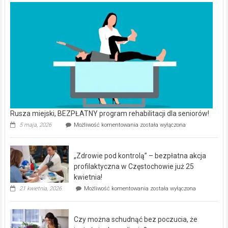
Rusza miejski, BEZPŁATNY program rehabilitacji dla seniorów!
Rusza
5 maja, 2026
Możliwość komentowania
została wyłączona
miejski,
BEZPŁATNY
program
„Zdrowie pod kontrolą” – bezpłatna akcja
rehabilitacji
dla
profilaktyczna w Częstochowie już 25
seniorów!
kwietnia!
„Zdrowie
21 kwietnia, 2026
Możliwość komentowania
została wyłączona
pod
kontrolą”
–
Czy można schudnąć bez poczucia, że
bezpłatna