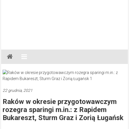
Gazeta
Regionalna
Częstochowa,
Kłobuck,
Lubliniec,
22 grudnia, 2021
Myszków
Raków w okresie przygotowawczym
rozegra sparingi m.in.: z Rapidem
Bukareszt, Sturm Graz i Zorią Ługańsk