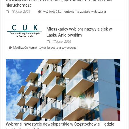
nieruchomości
Dwa
18 lipca, 2026
Możliwość komentowania
została wyłączona
zupełnie
nowe
domy
Mieszkańcy wybiorą nazwy alejek w
na
wyspie
Lasku Aniołowskim
Evia.
17 lipca, 2026
Perełka
Mieszkańcy
Możliwość komentowania
została wyłączona
na
wybiorą
rynku
nazwy
nieruchomości
alejek
w
Lasku
Aniołowskim
Wybrane inwestycje deweloperskie w Częstochowie – gdzie