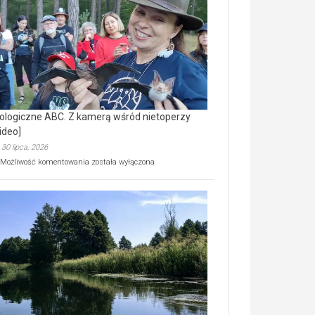
prawdziwy
skarb
natury
[wideo]
ologiczne ABC. Z kamerą wśród nietoperzy
ideo]
30 lipca, 2026
Ekologiczne
Możliwość komentowania
została wyłączona
ABC.
Z
kamerą
wśród
nietoperzy
[wideo]