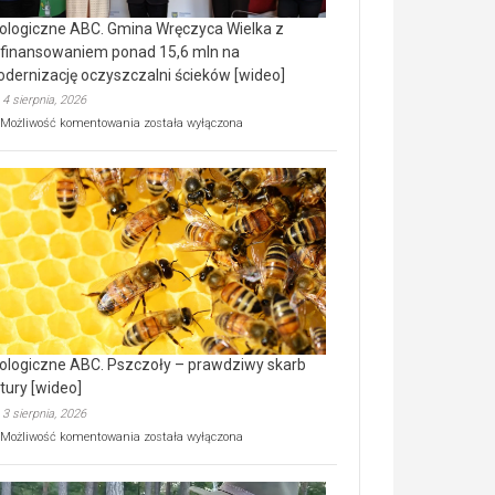
ologiczne ABC. Gmina Wręczyca Wielka z
finansowaniem ponad 15,6 mln na
dernizację oczyszczalni ścieków [wideo]
4 sierpnia, 2026
Ekologiczne
Możliwość komentowania
została wyłączona
ABC.
Gmina
Wręczyca
Wielka
z
dofinansowaniem
ponad
15,6
mln
na
modernizację
oczyszczalni
ścieków
ologiczne ABC. Pszczoły – prawdziwy skarb
[wideo]
tury [wideo]
3 sierpnia, 2026
Ekologiczne
Możliwość komentowania
została wyłączona
ABC.
Pszczoły
–