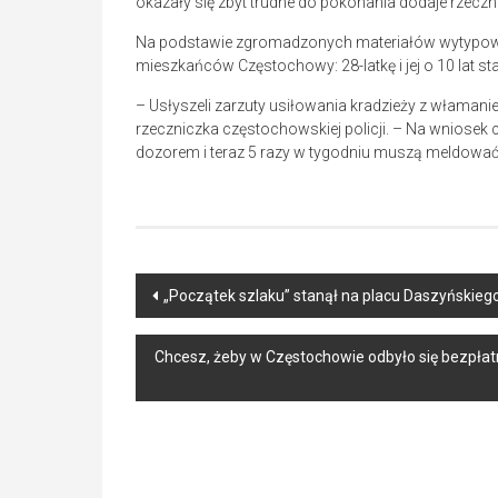
okazały się zbyt trudne do pokonania dodaje rzeczn
Na podstawie zgromadzonych materiałów wytypowa
mieszkańców Częstochowy: 28-latkę i jej o 10 lat sta
– Usłyszeli zarzuty usiłowania kradzieży z właman
rzeczniczka częstochowskiej policji. – Na wniosek 
dozorem i teraz 5 razy w tygodniu muszą meldować si
Post
„Początek szlaku” stanął na placu Daszyńskieg
navigation
Chcesz, żeby w Częstochowie odbyło się bezpłat