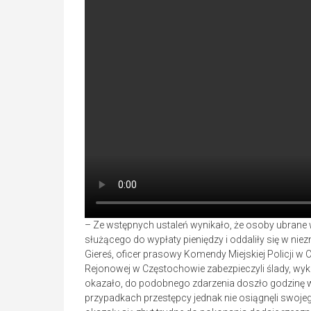
– Ze wstępnych ustaleń wynikało, że osoby ubrane
służącego do wypłaty pieniędzy i oddaliły się w ni
Giereś, oficer prasowy Komendy Miejskiej Policji w
Rejonowej w Częstochowie zabezpieczyli ślady, wyko
okazało, do podobnego zdarzenia doszło godzinę w
przypadkach przestępcy jednak nie osiągnęli swoj