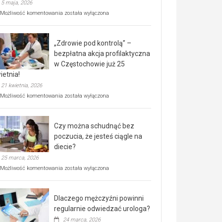
5 maja, 2026
Rusza
Możliwość komentowania
została wyłączona
miejski,
BEZPŁATNY
program
„Zdrowie pod kontrolą” –
rehabilitacji
dla
bezpłatna akcja profilaktyczna
seniorów!
w Częstochowie już 25
ietnia!
21 kwietnia, 2026
„Zdrowie
Możliwość komentowania
została wyłączona
pod
kontrolą”
–
Czy można schudnąć bez
bezpłatna
akcja
poczucia, że jesteś ciągle na
profilaktyczna
diecie?
w
25 marca, 2026
Częstochowie
już
Czy
Możliwość komentowania
została wyłączona
25
można
kwietnia!
schudnąć
bez
Dlaczego mężczyźni powinni
poczucia,
że
regularnie odwiedzać urologa?
jesteś
24 marca, 2026