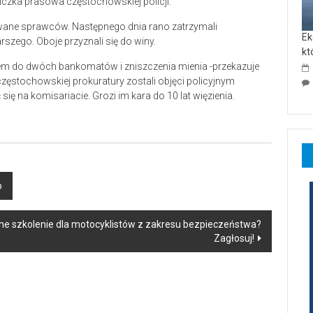
iczka prasowa częstochowskiej policji.
ne sprawców. Następnego dnia rano zatrzymali
Ek
rszego. Oboje przyznali się do winy.
kt
iem do dwóch bankomatów i zniszczenia mienia -przekazuje
częstochowskiej prokuratury zostali objęci policyjnym
ę na komisariacie. Grozi im kara do 10 lat więzienia.
o
ne szkolenie dla motocyklistów z zakresu bezpieczeństwa?
Zagłosuj!