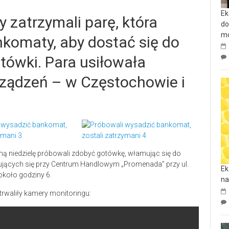
Ek
 zatrzymali parę, która
do
mo
komaty, aby dostać się do
ówki. Para usiłowała
ządzeń – w Częstochowie i
inioną niedzielę próbowali zdobyć gotówkę, włamując się do
jących się przy Centrum Handlowym „Promenada” przy ul.
Ek
około godziny 6.
na
waliły kamery monitoringu: