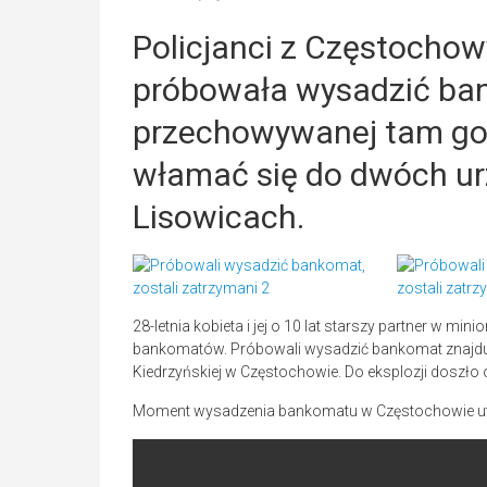
Policjanci z Częstochowy
próbowała wysadzić ban
przechowywanej tam got
włamać się do dwóch ur
Lisowicach.
28-letnia kobieta i jej o 10 lat starszy partner w m
bankomatów. Próbowali wysadzić bankomat znajdu
Kiedrzyńskiej w Częstochowie. Do eksplozji doszło 
Moment wysadzenia bankomatu w Częstochowie utr