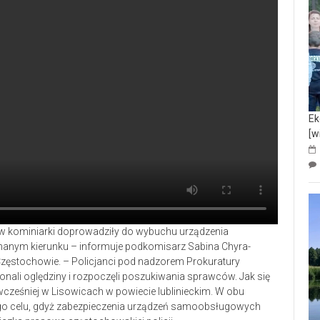
Ek
[w
 w kominiarki doprowadziły do wybuchu urządzenia
eznanym kierunku – informuje podkomisarz Sabina Chyra-
 Częstochowie. – Policjanci pod nadzorem Prokuratury
nali oględziny i rozpoczęli poszukiwania sprawców. Jak się
cześniej w Lisowicach w powiecie lublinieckim. W obu
ego celu, gdyż zabezpieczenia urządzeń samoobsługowych