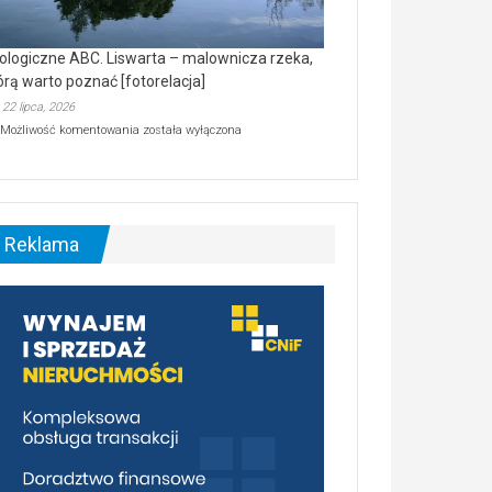
ologiczne ABC. Liswarta – malownicza rzeka,
órą warto poznać [fotorelacja]
22 lipca, 2026
Ekologiczne
Możliwość komentowania
została wyłączona
ABC.
Liswarta
–
malownicza
rzeka,
którą
Reklama
warto
poznać
[fotorelacja]