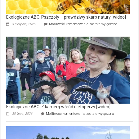
[wideo]
Ekologiczne ABC. Pszczoły – prawdziwy skarb natury [wideo]
Ekologiczne
3 sierpnia, 2026
Możliwość komentowania
została wyłączona
ABC.
Pszczoły
–
prawdziwy
skarb
natury
[wideo]
Ekologiczne ABC. Z kamerą wśród nietoperzy [wideo]
Ekologiczne
30 lipca, 2026
Możliwość komentowania
została wyłączona
ABC.
Z
kamerą
wśród
nietoperzy