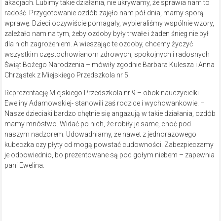
akacjach. Lubimy takie działania, nie ukrywamy, że sprawia nam to
radość. Przygotowanie ozdób zajęło nam pół dnia, mamy sporą
wprawę. Dzieci oczywiście pomagały, wybieraliśmy wspólnie wzory,
zależało nam na tym, żeby ozdoby były trwałe i żaden śnieg nie był
dla nich zagrożeniem. A wieszając te ozdoby, chcemy życzyć
wszystkim częstochowianom zdrowych, spokojnych i radosnych
Świąt Bożego Narodzenia – mówiły zgodnie Barbara Kulesza i Anna
Chrząstek z Miejskiego Przedszkola nr 5.
Reprezentację Miejskiego Przedszkola nr 9 – obok nauczycielki
Eweliny Adamowskiej- stanowili zaś rodzice i wychowankowie. –
Nasze dzieciaki bardzo chętnie się angażują w takie działania, ozdób
mamy mnóstwo. Widać po nich, że robiły je same, choć pod
naszym nadzorem. Udowadniamy, że nawet z jednorazowego
kubeczka czy płyty cd mogą powstać cudowności. Zabezpieczamy
je odpowiednio, bo prezentowane są pod gołym niebem – zapewnia
pani Ewelina.