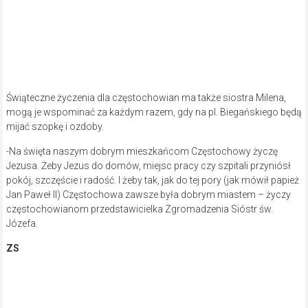
Świąteczne życzenia dla częstochowian ma także siostra Milena,
mogą je wspominać za każdym razem, gdy na pl. Biegańskiego będą
mijać szopkę i ozdoby.
-Na święta naszym dobrym mieszkańcom Częstochowy życzę
Jezusa. Żeby Jezus do domów, miejsc pracy czy szpitali przyniósł
pokój, szczęście i radość. I żeby tak, jak do tej pory (jak mówił papież
Jan Paweł II) Częstochowa zawsze była dobrym miastem – życzy
częstochowianom przedstawicielka Zgromadzenia Sióstr św.
Józefa.
ZS