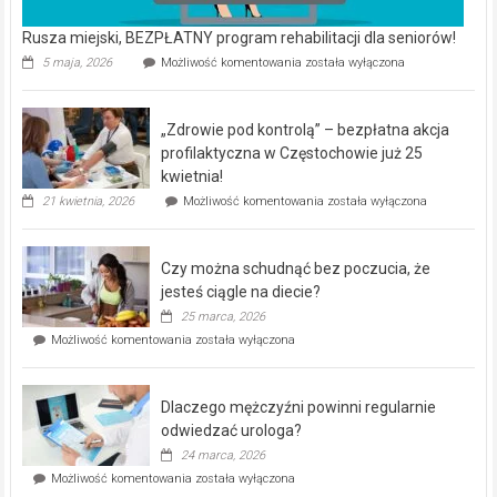
Rusza miejski, BEZPŁATNY program rehabilitacji dla seniorów!
Rusza
5 maja, 2026
Możliwość komentowania
została wyłączona
miejski,
BEZPŁATNY
program
„Zdrowie pod kontrolą” – bezpłatna akcja
rehabilitacji
dla
profilaktyczna w Częstochowie już 25
seniorów!
kwietnia!
„Zdrowie
21 kwietnia, 2026
Możliwość komentowania
została wyłączona
pod
kontrolą”
–
Czy można schudnąć bez poczucia, że
bezpłatna
akcja
jesteś ciągle na diecie?
profilaktyczna
25 marca, 2026
w
Czy
Możliwość komentowania
została wyłączona
Częstochowie
można
już
schudnąć
25
bez
kwietnia!
Dlaczego mężczyźni powinni regularnie
poczucia,
że
odwiedzać urologa?
jesteś
24 marca, 2026
ciągle
Dlaczego
Możliwość komentowania
została wyłączona
na
mężczyźni