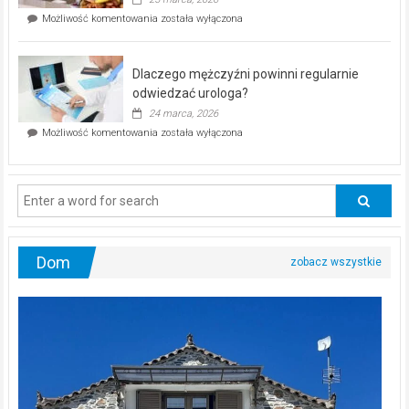
w
Czy
Możliwość komentowania
została wyłączona
Częstochowie
można
już
schudnąć
25
bez
kwietnia!
Dlaczego mężczyźni powinni regularnie
poczucia,
że
odwiedzać urologa?
jesteś
24 marca, 2026
ciągle
Dlaczego
Możliwość komentowania
została wyłączona
na
mężczyźni
diecie?
powinni
regularnie
odwiedzać
urologa?
Dom