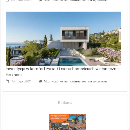
inwestycje
deweloperskie
w Częstochowie
–
gdzie
kupić
mieszkanie?
Inwestycja w komfort życia. O nieruchomościach w słonecznej
Hiszpanii
Inwestycja
15 maja, 2026
Możliwość komentowania
została wyłączona
w komfort
życia.
O nieruchomościach
w słonecznej
Reklama
Hiszpanii