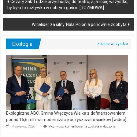
Post
Cezary Żak: Ludzie przychodzą do teatru, a ja robię wszystko,
by była to rozrywka w dobrym guście [ROZMOWA]
navigation
Wicelider za silny. Hala Polonia ponownie zdobyta
Ekologia
Ekologiczne ABC. Gmina Wręczyca Wielka z dofinansowaniem
ponad 15,6 mln na modernizację oczyszczalni ścieków [wideo]
Ekologiczne
4 sierpnia, 2026
Możliwość komentowania
została wyłączona
ABC.
Gmina