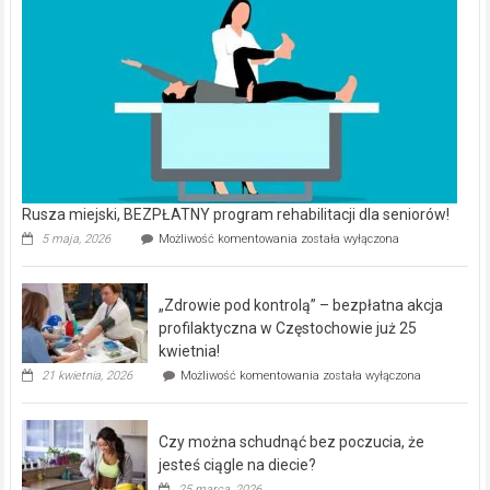
Rusza miejski, BEZPŁATNY program rehabilitacji dla seniorów!
Rusza
5 maja, 2026
Możliwość komentowania
została wyłączona
miejski,
BEZPŁATNY
program
„Zdrowie pod kontrolą” – bezpłatna akcja
rehabilitacji
dla
profilaktyczna w Częstochowie już 25
seniorów!
kwietnia!
„Zdrowie
21 kwietnia, 2026
Możliwość komentowania
została wyłączona
pod
kontrolą”
–
Czy można schudnąć bez poczucia, że
bezpłatna
akcja
jesteś ciągle na diecie?
profilaktyczna
25 marca, 2026