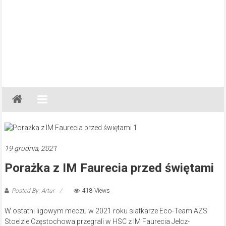
Gazeta
Regionalna
Częstochowa,
Kłobuck,
Lubliniec,
19 grudnia, 2021
Myszków
Porażka z IM Faurecia przed świętami
Posted By: Artur
418 Views
W ostatni ligowym meczu w 2021 roku siatkarze Eco-Team AZS
Stoelzle Częstochowa przegrali w HSC z IM Faurecia Jelcz-