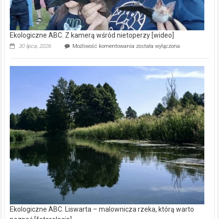
Ekologiczne ABC. Z kamerą wśród nietoperzy [wideo]
Ekologiczne
30 lipca, 2026
Możliwość komentowania
została wyłączona
ABC.
Z
kamerą
wśród
nietoperzy
[wideo]
Ekologiczne ABC. Liswarta – malownicza rzeka, którą warto