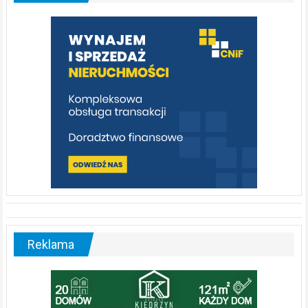
którą
warto
poznać
[fotorelacja]
Reklama