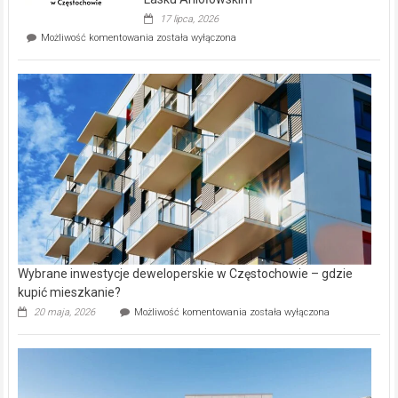
Evia.
17 lipca, 2026
Perełka
Mieszkańcy
Możliwość komentowania
została wyłączona
na
wybiorą
rynku
nazwy
nieruchomości
alejek
w
Lasku
Aniołowskim
Wybrane inwestycje deweloperskie w Częstochowie – gdzie
kupić mieszkanie?
Wybrane
20 maja, 2026
Możliwość komentowania
została wyłączona
inwestycje
deweloperskie
w Częstochowie
–
gdzie
kupić