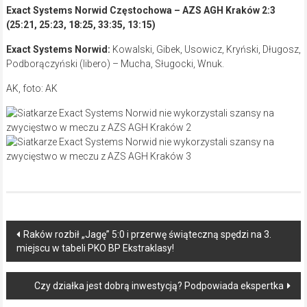
Exact Systems Norwid Częstochowa – AZS AGH Kraków 2:3
(25:21, 25:23, 18:25, 33:35, 13:15)
Exact Systems Norwid:
Kowalski, Gibek, Usowicz, Kryński, Długosz,
Podborączyński (libero) – Mucha, Sługocki, Wnuk.
AK, foto: AK
Post
Raków rozbił „Jagę” 5:0 i przerwę świąteczną spędzi na 3.
miejscu w tabeli PKO BP Ekstraklasy!
navigation
Czy działka jest dobrą inwestycją? Podpowiada ekspertka