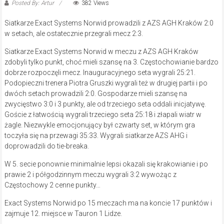
Posted By: Artur
382 Views
Siatkarze Exact Systems Norwid prowadzili z AZS AGH Kraków 2:0
w setach, ale ostatecznie przegrali mecz 2:3.
Siatkarze Exact Systems Norwid w meczu z AZS AGH Kraków
zdobyli tylko punkt, choć mieli szansę na 3. Częstochowianie bardzo
dobrze rozpoczęli mecz. Inauguracyjnego seta wygrali 25:21.
Podopieczni trenera Piotra Gruszki wygrali też w drugiej partii i po
dwóch setach prowadzili 2:0. Gospodarze mieli szansę na
zwycięstwo 3:0 i 3 punkty, ale od trzeciego seta oddali inicjatywę.
Goście z łatwością wygrali trzeciego seta 25:18 i złapali wiatr w
żagle. Niezwykle emocjonujący był czwarty set, w którym gra
toczyła się na przewagi 35:33. Wygrali siatkarze AZS AHG i
doprowadzili do tie-breaka.
W 5. secie ponownie minimalnie lepsi okazali się krakowianie i po
prawie 2 i półgodzinnym meczu wygrali 3:2 wywożąc z
Częstochowy 2 cenne punkty…
Exact Systems Norwid po 15 meczach ma na koncie 17 punktów i
zajmuje 12. miejsce w Tauron 1 Lidze.