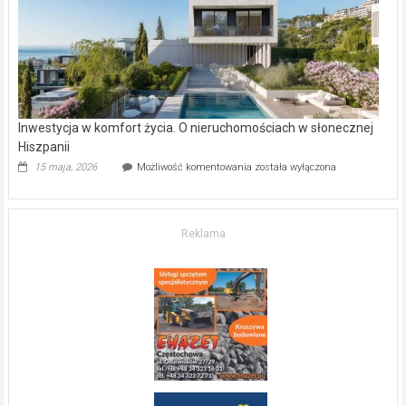
mieszkanie?
Inwestycja w komfort życia. O nieruchomościach w słonecznej
Hiszpanii
Inwestycja
15 maja, 2026
Możliwość komentowania
została wyłączona
w komfort
życia.
O nieruchomościach
w słonecznej
Reklama
Hiszpanii