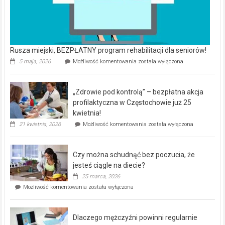
Rusza miejski, BEZPŁATNY program rehabilitacji dla seniorów!
Rusza
5 maja, 2026
Możliwość komentowania
została wyłączona
miejski,
BEZPŁATNY
program
„Zdrowie pod kontrolą” – bezpłatna akcja
rehabilitacji
dla
profilaktyczna w Częstochowie już 25
seniorów!
kwietnia!
„Zdrowie
21 kwietnia, 2026
Możliwość komentowania
została wyłączona
pod
kontrolą”
–
Czy można schudnąć bez poczucia, że
bezpłatna
akcja
jesteś ciągle na diecie?
profilaktyczna
25 marca, 2026
w
Czy
Możliwość komentowania
została wyłączona
Częstochowie
można
już
schudnąć
25
bez
kwietnia!
Dlaczego mężczyźni powinni regularnie
poczucia,