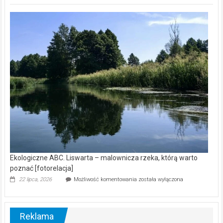
Z
kamerą
wśród
nietoperzy
[wideo]
Ekologiczne ABC. Liswarta – malownicza rzeka, którą warto
poznać [fotorelacja]
Ekologiczne
22 lipca, 2026
Możliwość komentowania
została wyłączona
ABC.
Liswarta
–
malownicza
Reklama
rzeka,