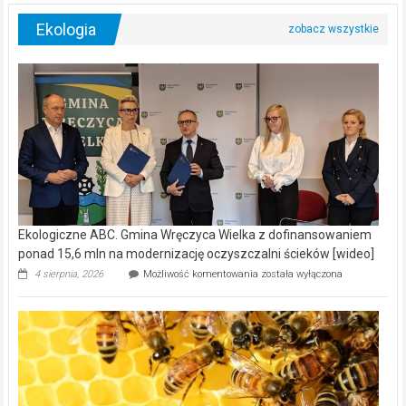
Ekologia
Ekologiczne ABC. Gmina Wręczyca Wielka z dofinansowaniem
ponad 15,6 mln na modernizację oczyszczalni ścieków [wideo]
Ekologiczne
4 sierpnia, 2026
Możliwość komentowania
została wyłączona
ABC.
Gmina
Wręczyca
Wielka
z
dofinansowaniem
ponad
15,6
mln