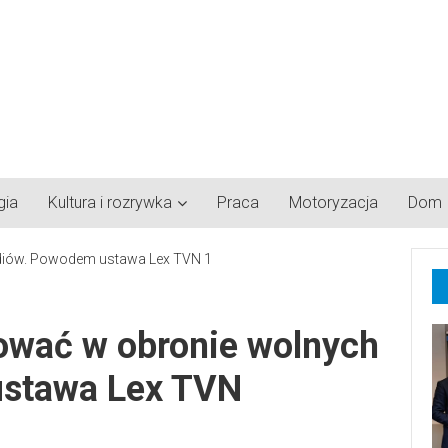
gia
Kultura i rozrywka
Praca
Motoryzacja
Dom
tować w obronie wolnych
stawa Lex TVN