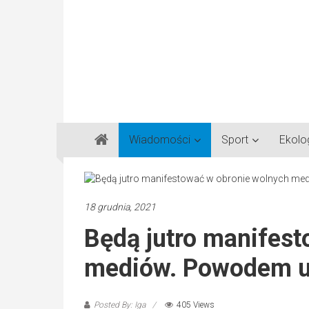
Gazeta
Wiadomości
Sport
Ekolo
Regionalna
Częstochowa,
Kłobuck,
Lubliniec,
18 grudnia, 2021
Myszków
Będą jutro manifes
mediów. Powodem u
Posted By: Iga
405 Views