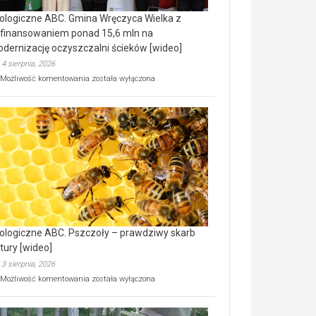
ologiczne ABC. Gmina Wręczyca Wielka z
finansowaniem ponad 15,6 mln na
dernizację oczyszczalni ścieków [wideo]
4 sierpnia, 2026
Ekologiczne
Możliwość komentowania
została wyłączona
ABC.
Gmina
Wręczyca
Wielka
z
dofinansowaniem
ponad
15,6
mln
na
modernizację
oczyszczalni
ścieków
ologiczne ABC. Pszczoły – prawdziwy skarb
[wideo]
tury [wideo]
3 sierpnia, 2026
Ekologiczne
Możliwość komentowania
została wyłączona
ABC.
Pszczoły
–