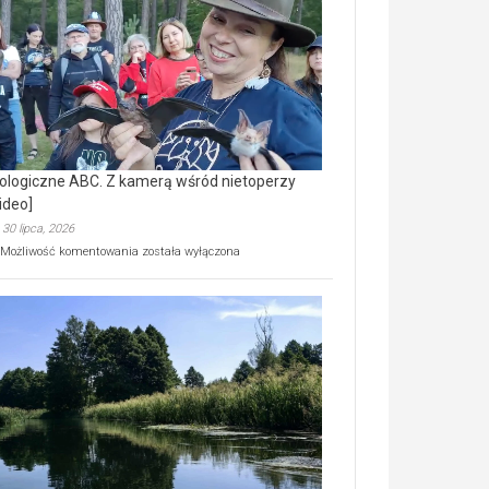
prawdziwy
skarb
natury
[wideo]
ologiczne ABC. Z kamerą wśród nietoperzy
ideo]
30 lipca, 2026
Ekologiczne
Możliwość komentowania
została wyłączona
ABC.
Z
kamerą
wśród
nietoperzy
[wideo]