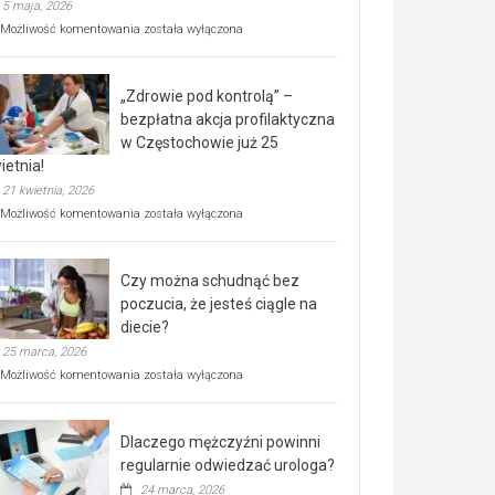
5 maja, 2026
Rusza
Możliwość komentowania
została wyłączona
miejski,
BEZPŁATNY
program
„Zdrowie pod kontrolą” –
rehabilitacji
dla
bezpłatna akcja profilaktyczna
seniorów!
w Częstochowie już 25
ietnia!
21 kwietnia, 2026
„Zdrowie
Możliwość komentowania
została wyłączona
pod
kontrolą”
–
Czy można schudnąć bez
bezpłatna
akcja
poczucia, że jesteś ciągle na
profilaktyczna
diecie?
w
25 marca, 2026
Częstochowie
już
Czy
Możliwość komentowania
została wyłączona
25
można
kwietnia!
schudnąć
bez
Dlaczego mężczyźni powinni
poczucia,
że
regularnie odwiedzać urologa?
jesteś
24 marca, 2026