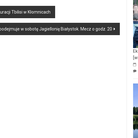
racji Tbilisi w Kłomnicach
dejmuje w sobotę Jagiellonię Białystok. Mecz o godz. 20
Ek
[w