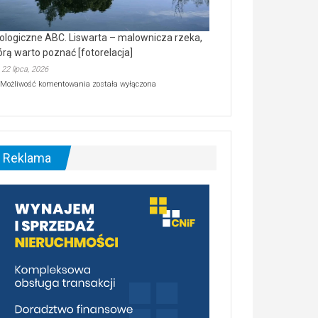
ologiczne ABC. Liswarta – malownicza rzeka,
órą warto poznać [fotorelacja]
22 lipca, 2026
Ekologiczne
Możliwość komentowania
została wyłączona
ABC.
Liswarta
–
malownicza
rzeka,
którą
Reklama
warto
poznać
[fotorelacja]