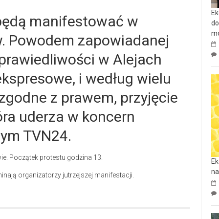
Ek
 będą manifestować w
do
mo
w. Powodem zapowiadanej
Sprawiedliwości w Alejach
 ekspresowe, i według wielu
ezgodne z prawem, przyjęcie
óra uderza w koncern
w tym TVN24.
ie. Początek protestu godzina 13.
Ek
na
ają organizatorzy jutrzejszej manifestacji.