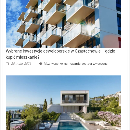
Aniołowskim
Wybrane inwestycje deweloperskie w Częstochowie – gdzie
kupić mieszkanie?
Wybrane
20 maja, 2026
Możliwość komentowania
została wyłączona
inwestycje
deweloperskie
w Częstochowie
–
gdzie
kupić
mieszkanie?