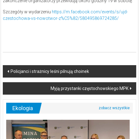
zakończenie organizatorzy przewidują około godziny 19 w sobotę.
Szczegóły w wydarzeniu
https://m.facebook.com/events/s/ujd-
czestochowa-vs-nowotwor-z%C5%82/580495869724285/
Post
Policjanci i strażnicy leśni pilnują choinek
navigation
Myją przystanki częstochowskiego MPK
Ekologia