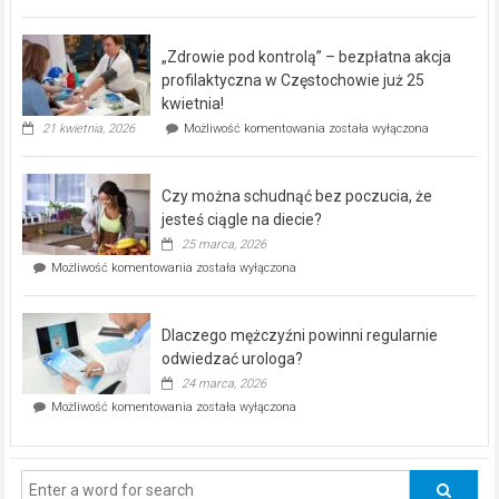
miejski,
BEZPŁATNY
program
„Zdrowie pod kontrolą” – bezpłatna akcja
rehabilitacji
dla
profilaktyczna w Częstochowie już 25
seniorów!
kwietnia!
„Zdrowie
21 kwietnia, 2026
Możliwość komentowania
została wyłączona
pod
kontrolą”
–
Czy można schudnąć bez poczucia, że
bezpłatna
akcja
jesteś ciągle na diecie?
profilaktyczna
25 marca, 2026
w
Czy
Możliwość komentowania
została wyłączona
Częstochowie
można
już
schudnąć
25
bez
kwietnia!
Dlaczego mężczyźni powinni regularnie
poczucia,
że
odwiedzać urologa?
jesteś
24 marca, 2026
ciągle
Dlaczego
Możliwość komentowania
została wyłączona
na
mężczyźni
diecie?
powinni
regularnie
odwiedzać
urologa?