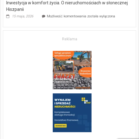
Inwestycja w komfort życia. O nieruchomościach w słonecznej
Hiszpanii
Inwestycja
15 maja, 2026
Możliwość komentowania
została wyłączona
w komfort
życia.
O nieruchomościach
w słonecznej
Reklama
Hiszpanii