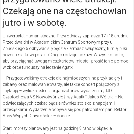
Czekają one na częstochowian
jutro i w sobotę.
Uniwersytet Humanistyczno-Przyrodniczy zaprasza 17 i 18 grudnia.
Przed dwa dni w Akademickim Centrum Sportowym przy ul.
Zbierskiego 6 odbywać się będzie kiermasz świąteczny, turniej piłki
nożnej i siatkowej oraz różnego rodzaju pokazy. Wszystko po to,
aby przyciągnąć uwagę mieszkańców miasta i prosić ich o pomoc
w zbiórce funduszy na leczenie Agatki.
– Przygotowaliśmy atrakcje dla najmłodszych, na przykład gry i
zabawy oraz malowanie twarzy, ale także koncert połączony z
licytacją – wylicza jeden z organizatorów wydarzenia „UJD
Częstochowa VS Nowotwór złośliwy Agatki” Jakub Wójcik. – Na
odwiedzających czekać będzie również stoisko z napojami i
przekąskami. Wydarzenie odbywa się pod patronatem pani Rektor
Anny Wypych-Gawrońskej – dodaje.
Start imprezy planowany jest na godzinę 9 rano w piątek, a