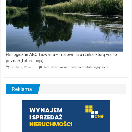
Ekologiczne ABC. Liswarta – malownicza rzeka, którą warto
poznać [fotorelacja]
Ekologiczne
22 lipca, 2026
Możliwość komentowania
została wyłączona
ABC.
Liswarta
–
malownicza
Reklama
rzeka,
którą
warto
poznać
[fotorelacja]