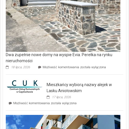
Dwa zupełnie nowe domy na wyspie Evia. Perełka na rynku
nieruchomości
Dwa
18 lipca, 2026
Możliwość komentowania
została wyłączona
zupełnie
nowe
domy
Mieszkańcy wybiorą nazwy alejek w
na
wyspie
Lasku Aniołowskim
Evia.
17 lipca, 2026
Perełka
Mieszkańcy
Możliwość komentowania
została wyłączona
na
wybiorą
rynku
nazwy
nieruchomości
alejek
w
Lasku