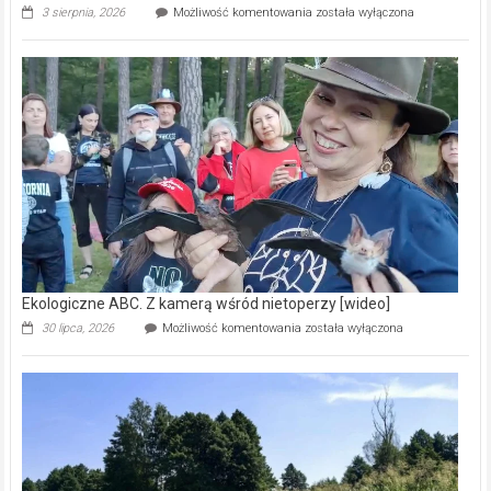
Ekologiczne
3 sierpnia, 2026
Możliwość komentowania
została wyłączona
ABC.
Pszczoły
–
prawdziwy
skarb
natury
[wideo]
Ekologiczne ABC. Z kamerą wśród nietoperzy [wideo]
Ekologiczne
30 lipca, 2026
Możliwość komentowania
została wyłączona
ABC.
Z
kamerą
wśród
nietoperzy
[wideo]