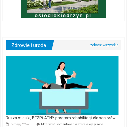
Zdrowie i uroda
Rusza miejski, BEZPŁATNY program rehabilitacji dla seniorów!
Rusza
5 maja, 2026
Możliwość komentowania
została wyłączona