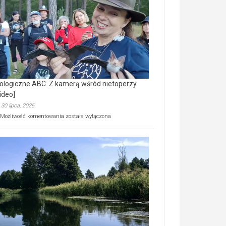
prawdziwy
skarb
natury
[wideo]
ologiczne ABC. Z kamerą wśród nietoperzy
ideo]
30 lipca, 2026
Ekologiczne
Możliwość komentowania
została wyłączona
ABC.
Z
kamerą
wśród
nietoperzy
[wideo]