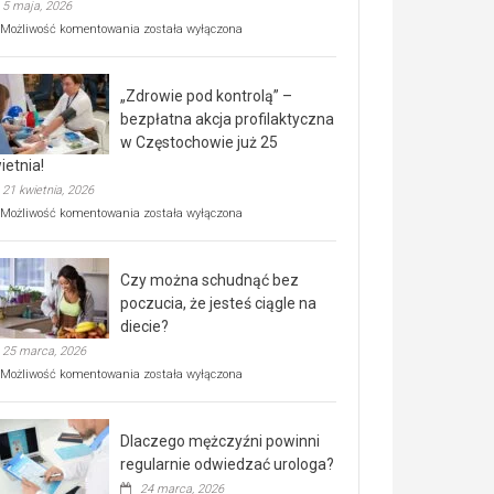
5 maja, 2026
Rusza
Możliwość komentowania
została wyłączona
miejski,
BEZPŁATNY
program
„Zdrowie pod kontrolą” –
rehabilitacji
dla
bezpłatna akcja profilaktyczna
seniorów!
w Częstochowie już 25
ietnia!
21 kwietnia, 2026
„Zdrowie
Możliwość komentowania
została wyłączona
pod
kontrolą”
–
Czy można schudnąć bez
bezpłatna
akcja
poczucia, że jesteś ciągle na
profilaktyczna
diecie?
w
25 marca, 2026
Częstochowie
już
Czy
Możliwość komentowania
została wyłączona
25
można
kwietnia!
schudnąć
bez
Dlaczego mężczyźni powinni
poczucia,
że
regularnie odwiedzać urologa?
jesteś
24 marca, 2026