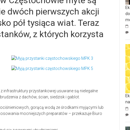
u w Częstochowie myte są
Ek
ie dwóch pierwszych akcji
do
mo
ko pół tysiąca wiat. Teraz
tanków, z których korzysta
 z infrastruktury przystankowej usuwane są nielegalne
Ek
abrudzenia z dachów, ścian, siedzisk i gablot.
na
ociśnieniowych, gorącą wodą ze środkami myjącymi lub
tosowania mocniejszych preparatów – przekazuje Biuro