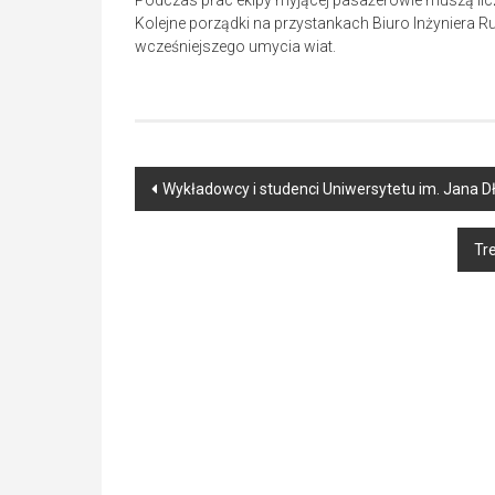
Podczas prac ekipy myjącej pasażerowie muszą licz
Kolejne porządki na przystankach Biuro Inżyniera Ru
wcześniejszego umycia wiat.
Post
Wykładowcy i studenci Uniwersytetu im. Jana
navigation
Tr