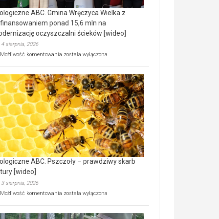
ologiczne ABC. Gmina Wręczyca Wielka z
finansowaniem ponad 15,6 mln na
dernizację oczyszczalni ścieków [wideo]
4 sierpnia, 2026
Ekologiczne
Możliwość komentowania
została wyłączona
ABC.
Gmina
Wręczyca
Wielka
z
dofinansowaniem
ponad
15,6
mln
na
modernizację
oczyszczalni
ścieków
ologiczne ABC. Pszczoły – prawdziwy skarb
[wideo]
tury [wideo]
3 sierpnia, 2026
Ekologiczne
Możliwość komentowania
została wyłączona
ABC.
Pszczoły
–