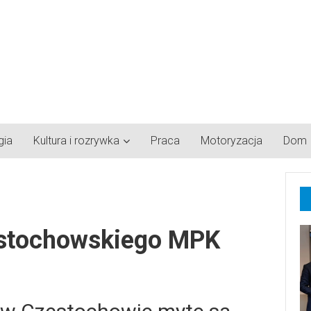
gia
Kultura i rozrywka
Praca
Motoryzacja
Dom
ęstochowskiego MPK