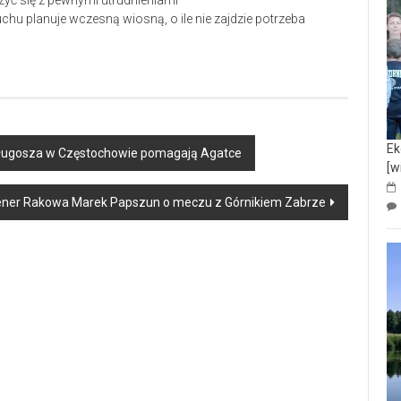
yć się z pewnymi utrudnieniami
chu planuje wczesną wiosną, o ile nie zajdzie potrzeba
Ek
 Długosza w Częstochowie pomagają Agatce
[w
ener Rakowa Marek Papszun o meczu z Górnikiem Zabrze