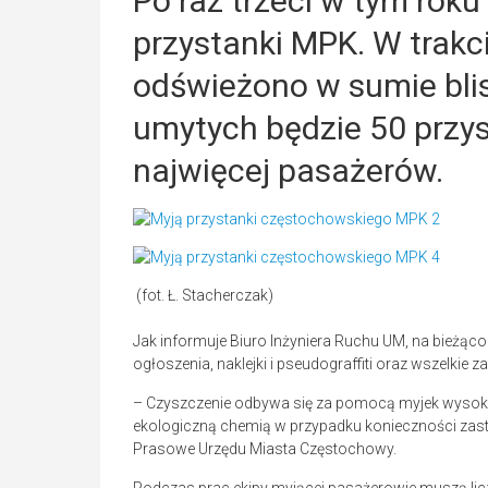
Po raz trzeci w tym rok
przystanki MPK. W trakc
odświeżono w sumie blis
umytych będzie 50 przys
najwięcej pasażerów.
(fot. Ł. Stacherczak)
Jak informuje Biuro Inżyniera Ruchu UM, na bieżąco
ogłoszenia, naklejki i pseudograffiti oraz wszelkie z
– Czyszczenie odbywa się za pomocą myjek wysok
ekologiczną chemią w przypadku konieczności zas
Prasowe Urzędu Miasta Częstochowy.