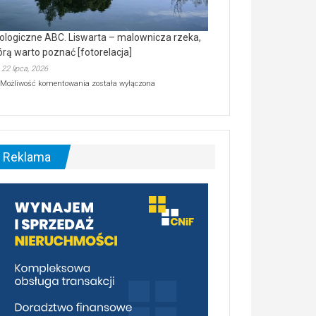
ologiczne ABC. Liswarta – malownicza rzeka,
órą warto poznać [fotorelacja]
22 lipca, 2026
Ekologiczne
Możliwość komentowania
została wyłączona
ABC.
Liswarta
–
malownicza
rzeka,
którą
Reklama
warto
poznać
[fotorelacja]