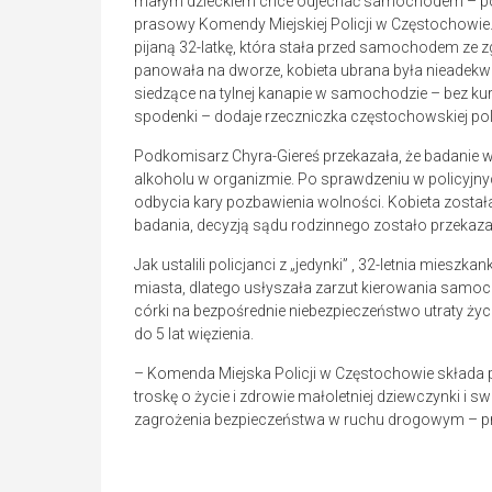
małym dzieckiem chce odjechać samochodem – poi
prasowy Komendy Miejskiej Policji w Częstochowie. 
pijaną 32-latkę, która stała przed samochodem ze zg
panowała na dworze, kobieta ubrana była nieadekwat
siedzące na tylnej kanapie w samochodzie – bez kurtk
spodenki – dodaje rzeczniczka częstochowskiej poli
Podkomisarz Chyra-Giereś przekazała, że badanie w
alkoholu w organizmie. Po sprawdzeniu w policyjny
odbycia kary pozbawienia wolności. Kobieta została 
badania, decyzją sądu rodzinnego zostało przekaza
Jak ustalili policjanci z „jedynki” , 32-letnia mies
miasta, dlatego usłyszała zarzut kierowania samoch
córki na bezpośrednie niebezpieczeństwo utraty życi
do 5 lat więzienia.
– Komenda Miejska Policji w Częstochowie składa
troskę o życie i zdrowie małoletniej dziewczynki i
zagrożenia bezpieczeństwa w ruchu drogowym – prz