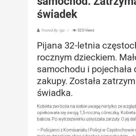
samochód. Zatrzyma
świadek
Posted By: Iga
520 Views
Pijana 32-letnia często
rocznym dzieckiem. Mało
samochodu i pojechała 
zakupy. Została zatrzy
świadka.
Kobieta zwróciła na siebie uwagę nie tylko ze względ
opiekowała się swoją 1,5-roczną córeczką. Kobieta tr
babcia. Po wytrzeźwieniu usłyszała zarzuty. O jej da
– Policjanci z Komisariatu I Policji w Częstochowie 