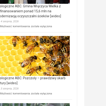
ologiczne ABC. Gmina Wręczyca Wielka z
finansowaniem ponad 15,6 mln na
dernizację oczyszczalni ścieków [wideo]
4 sierpnia, 2026
Ekologiczne
Możliwość komentowania
została wyłączona
ABC.
Gmina
Wręczyca
Wielka
z
dofinansowaniem
ponad
15,6
mln
na
modernizację
oczyszczalni
ścieków
ologiczne ABC. Pszczoły – prawdziwy skarb
[wideo]
tury [wideo]
3 sierpnia, 2026
Ekologiczne
Możliwość komentowania
została wyłączona
ABC.
Pszczoły
–