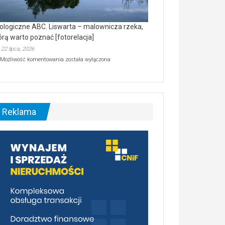
ologiczne ABC. Liswarta – malownicza rzeka,
órą warto poznać [fotorelacja]
22 lipca, 2026
Ekologiczne
Możliwość komentowania
została wyłączona
ABC.
Liswarta
–
malownicza
rzeka,
którą
Reklama
warto
poznać
[fotorelacja]