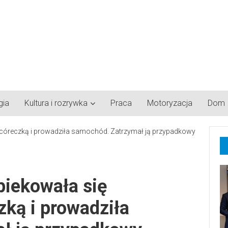
gia
Kultura i rozrywka
Praca
Motoryzacja
Dom
piekowała się
zką i prowadziła