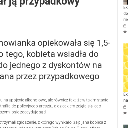
ł ją przypadkowy
Ek
do
mo
chowianka opiekowała się 1,5-
 tego, kobieta wsiadła do
do jednego z dyskontów na
mana przez przypadkowego
Ek
u na upojenie alkoholowe, ale również fakt, że w takim stanie
na
afiła do policyjnego aresztu, a dzieckiem zajęła się jego
lszym losie zdecyduje sąd.
otrzymali zgłoszenie, z którego wynikało, że pijana kobieta z