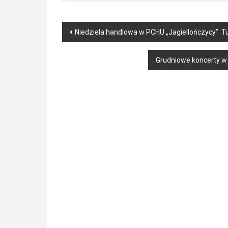
Post
Niedziela handlowa w PCHU „Jagiellończycy”. T
navigation
Grudniowe koncerty w 