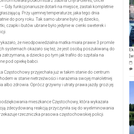
nformowała podkomisarz Sabina Chyra-Giereś, oficer
– Gdy funkcjonariusze dotarli na miejsce, zastali kompletnie
łaszającą. Przy ujemnej temperaturze, jaka tego dnia
nie do pory roku. Tak samo ubrane było jej dziecko,
i, czapki i butów ubrane było jedynie w cienki sweterek i
cji.
ykazało, że nieodpowiedzialna matka miała prawie 3 promile
ch systemach okazało się też, że jest osobą poszukiwaną do
Ek
zatrzymana, a dziecko po tym jak trafiło do szpitala na
[w
ne pod opiekę babci.
zkanka Częstochowy przyjechała już w takim stanie do centrum
odem w stanie nietrzeźwości i narażenia swojej małoletniej
a albo zdrowia. Oprócz grzywny i utraty prawa jazdy grozi jej
 podziękowania mieszkance Częstochowy, która wykazała
 swoją zdecydowaną reakcją przyczyniła się do wyeliminowania
ekazuje rzeczniczka prasowa częstochowskiej policji.