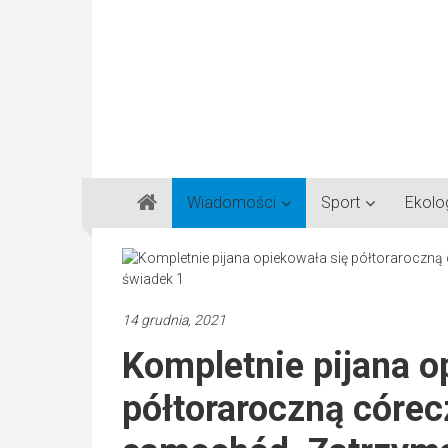
Gazeta
Wiadomości
Sport
Ekolo
Regionalna
Częstochowa,
Kłobuck,
Lubliniec,
14 grudnia, 2021
Myszków
Kompletnie pijana o
półtoraroczną córec