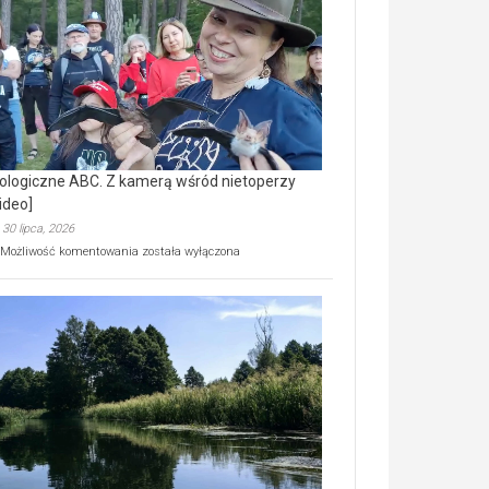
prawdziwy
skarb
natury
[wideo]
ologiczne ABC. Z kamerą wśród nietoperzy
ideo]
30 lipca, 2026
Ekologiczne
Możliwość komentowania
została wyłączona
ABC.
Z
kamerą
wśród
nietoperzy
[wideo]