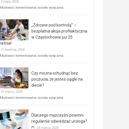
5 maja, 2026
Rusza
Możliwość komentowania
została wyłączona
miejski,
BEZPŁATNY
program
„Zdrowie pod kontrolą” –
rehabilitacji
dla
bezpłatna akcja profilaktyczna
seniorów!
w Częstochowie już 25
ietnia!
21 kwietnia, 2026
„Zdrowie
Możliwość komentowania
została wyłączona
pod
kontrolą”
–
Czy można schudnąć bez
bezpłatna
akcja
poczucia, że jesteś ciągle na
profilaktyczna
diecie?
w
25 marca, 2026
Częstochowie
już
Czy
Możliwość komentowania
została wyłączona
25
można
kwietnia!
schudnąć
bez
Dlaczego mężczyźni powinni
poczucia,
że
regularnie odwiedzać urologa?
jesteś
24 marca, 2026