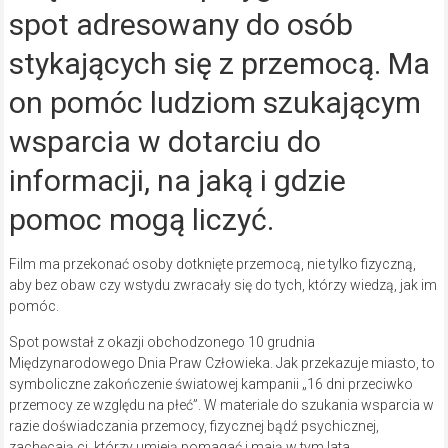
spot adresowany do osób
stykających się z przemocą. Ma
on pomóc ludziom szukającym
wsparcia w dotarciu do
informacji, na jaką i gdzie
pomoc mogą liczyć.
Film ma przekonać osoby dotknięte przemocą, nie tylko fizyczną,
aby bez obaw czy wstydu zwracały się do tych, którzy wiedzą, jak im
pomóc.
Spot powstał z okazji obchodzonego 10 grudnia
Międzynarodowego Dnia Praw Człowieka. Jak przekazuje miasto, to
symboliczne zakończenie światowej kampanii „16 dni przeciwko
przemocy ze względu na płeć”. W materiale do szukania wsparcia w
razie doświadczania przemocy, fizycznej bądź psychicznej,
zachęcają ci, którzy umieją pomagać i mają w tym lata