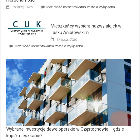
Dwa
18 lipca, 2026
Możliwość komentowania
została wyłączona
zupełnie
nowe
domy
Mieszkańcy wybiorą nazwy alejek w
na
wyspie
Lasku Aniołowskim
Evia.
17 lipca, 2026
Perełka
Mieszkańcy
Możliwość komentowania
została wyłączona
na
wybiorą
rynku
nazwy
nieruchomości
alejek
w
Lasku
Aniołowskim
Wybrane inwestycje deweloperskie w Częstochowie – gdzie
kupić mieszkanie?