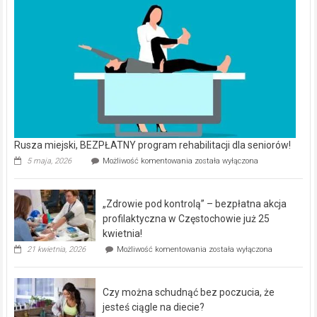
Rusza miejski, BEZPŁATNY program rehabilitacji dla seniorów!
Rusza
5 maja, 2026
Możliwość komentowania
została wyłączona
miejski,
BEZPŁATNY
program
„Zdrowie pod kontrolą” – bezpłatna akcja
rehabilitacji
dla
profilaktyczna w Częstochowie już 25
seniorów!
kwietnia!
„Zdrowie
21 kwietnia, 2026
Możliwość komentowania
została wyłączona
pod
kontrolą”
–
Czy można schudnąć bez poczucia, że
bezpłatna
akcja
jesteś ciągle na diecie?
profilaktyczna