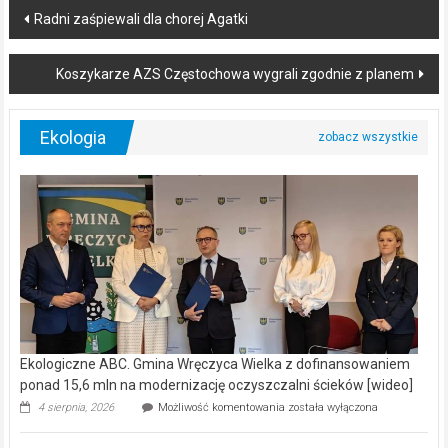
Post
Radni zaśpiewali dla chorej Agatki
navigation
Koszykarze AZS Częstochowa wygrali zgodnie z planem
Ekologia
Ekologiczne ABC. Gmina Wręczyca Wielka z dofinansowaniem
ponad 15,6 mln na modernizację oczyszczalni ścieków [wideo]
Ekologiczne
4 sierpnia, 2026
Możliwość komentowania
została wyłączona
ABC.
Gmina