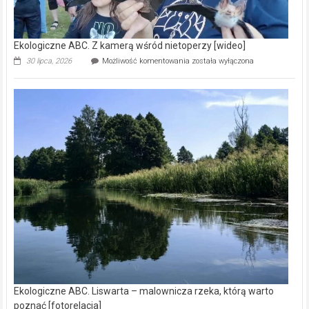
Ekologiczne ABC. Z kamerą wśród nietoperzy [wideo]
Ekologiczne
30 lipca, 2026
Możliwość komentowania
została wyłączona
ABC.
Z
kamerą
wśród
nietoperzy
[wideo]
Ekologiczne ABC. Liswarta – malownicza rzeka, którą warto
poznać [fotorelacja]