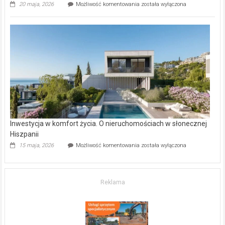
Wybrane
20 maja, 2026
Możliwość komentowania
została wyłączona
inwestycje
deweloperskie
w Częstochowie
–
gdzie
kupić
mieszkanie?
Inwestycja w komfort życia. O nieruchomościach w słonecznej
Hiszpanii
Inwestycja
15 maja, 2026
Możliwość komentowania
została wyłączona
w komfort
życia.
O nieruchomościach
w słonecznej
Reklama
Hiszpanii