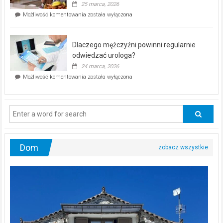
25 marca, 2026
w
Czy
Możliwość komentowania
została wyłączona
Częstochowie
można
już
schudnąć
25
bez
kwietnia!
Dlaczego mężczyźni powinni regularnie
poczucia,
że
odwiedzać urologa?
jesteś
24 marca, 2026
ciągle
Dlaczego
Możliwość komentowania
została wyłączona
na
mężczyźni
diecie?
powinni
regularnie
odwiedzać
urologa?
Dom