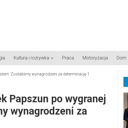
gia
Kultura i rozrywka
Praca
Motoryzacja
Dom
k Papszun po wygranej
my wynagrodzeni za