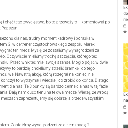
Ek
do
mo
ję i chęć tego zwycięstwa, bo to przeważyło – komentował po
k Papszun.
ezonu dla nas, trudny moment kadrowy i porażka w
em Gliwice trener częstochowskiego zespołu Marek
 wygrać ten mecz. Myślę, że zostaliśmy wynagrodzeni za
yło. Oczywiście mieliśmy trochę szczęścia, którego też
sku. Przeciwnik też miał swoje szanse. Mogło pójść w dwie
ktywy to bardziej chcieliśmy strzelić bramkę i do tego
 możliwe. Nawet tą akcję, którą rozegrał na koniec, nie
kończył to wytrzymał i wiedział, co zrobić do końca. Dlatego
moment dla nas. Te 3 punkty są bardzo cenne dla nas w tej fazie
ania. Dają nam dużo tlenu na te dwa mecze. Wierzę, że wrócą
Ek
ych meczach zaprezentujemy się dobrze, a przede wszystkim
na