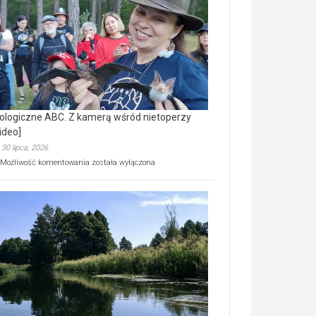
prawdziwy
skarb
natury
[wideo]
ologiczne ABC. Z kamerą wśród nietoperzy
ideo]
30 lipca, 2026
Ekologiczne
Możliwość komentowania
została wyłączona
ABC.
Z
kamerą
wśród
nietoperzy
[wideo]