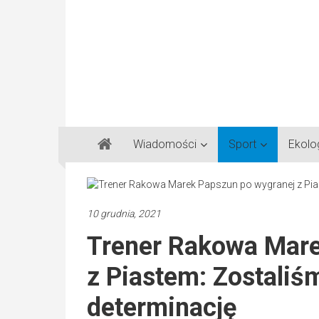
Gazeta
Wiadomości
Sport
Ekolo
Regionalna
Częstochowa,
Kłobuck,
Lubliniec,
10 grudnia, 2021
Myszków
Trener Rakowa Mare
z Piastem: Zostaliś
determinację