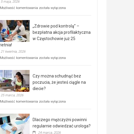
5 maja, 2026
Rusza
Możliwość komentowania
została wyłączona
miejski,
BEZPŁATNY
program
„Zdrowie pod kontrolą” –
rehabilitacji
dla
bezpłatna akcja profilaktyczna
seniorów!
w Częstochowie już 25
ietnia!
21 kwietnia, 2026
„Zdrowie
Możliwość komentowania
została wyłączona
pod
kontrolą”
–
Czy można schudnąć bez
bezpłatna
akcja
poczucia, że jesteś ciągle na
profilaktyczna
diecie?
w
25 marca, 2026
Częstochowie
już
Czy
Możliwość komentowania
została wyłączona
25
można
kwietnia!
schudnąć
bez
Dlaczego mężczyźni powinni
poczucia,
że
regularnie odwiedzać urologa?
jesteś
24 marca, 2026