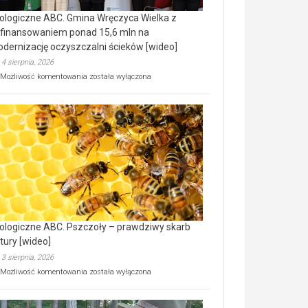
ologiczne ABC. Gmina Wręczyca Wielka z
finansowaniem ponad 15,6 mln na
dernizację oczyszczalni ścieków [wideo]
4 sierpnia, 2026
Ekologiczne
Możliwość komentowania
została wyłączona
ABC.
Gmina
Wręczyca
Wielka
z
dofinansowaniem
ponad
15,6
mln
na
modernizację
oczyszczalni
ścieków
ologiczne ABC. Pszczoły – prawdziwy skarb
[wideo]
tury [wideo]
3 sierpnia, 2026
Ekologiczne
Możliwość komentowania
została wyłączona
ABC.
Pszczoły
–