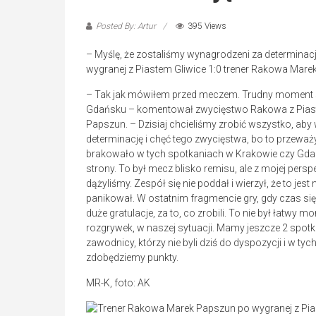
Posted By: Artur
395 Views
– Myślę, że zostaliśmy wynagrodzeni za determinac
wygranej z Piastem Gliwice 1:0 trener Rakowa Mare
– Tak jak mówiłem przed meczem. Trudny moment s
Gdańsku – komentował zwycięstwo Rakowa z Piast
Papszun. – Dzisiaj chcieliśmy zrobić wszystko, aby
determinację i chęć tego zwycięstwa, bo to przeważ
brakowało w tych spotkaniach w Krakowie czy Gdań
strony. To był mecz blisko remisu, ale z mojej perspe
dążyliśmy. Zespół się nie poddał i wierzył, że to jest
panikował. W ostatnim fragmencie gry, gdy czas się 
duże gratulacje, za to, co zrobili. To nie był łatwy 
rozgrywek, w naszej sytuacji. Mamy jeszcze 2 spotk
zawodnicy, którzy nie byli dziś do dyspozycji i w t
zdobędziemy punkty.
MR-K, foto: AK