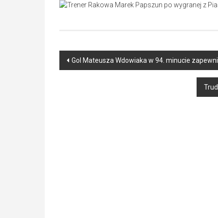
Post
Gol Mateusza Wdowiaka w 94. minucie zapewnił
navigation
Trud