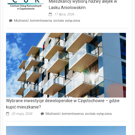
Mieszkańcy wybiorą nazwy alejek w
na
wyspie
Lasku Aniołowskim
Evia.
17 lipca, 2026
Perełka
Mieszkańcy
Możliwość komentowania
została wyłączona
na
wybiorą
rynku
nazwy
nieruchomości
alejek
w
Lasku
Aniołowskim
Wybrane inwestycje deweloperskie w Częstochowie – gdzie
kupić mieszkanie?
Wybrane
20 maja, 2026
Możliwość komentowania
została wyłączona
inwestycje
deweloperskie
w Częstochowie
–