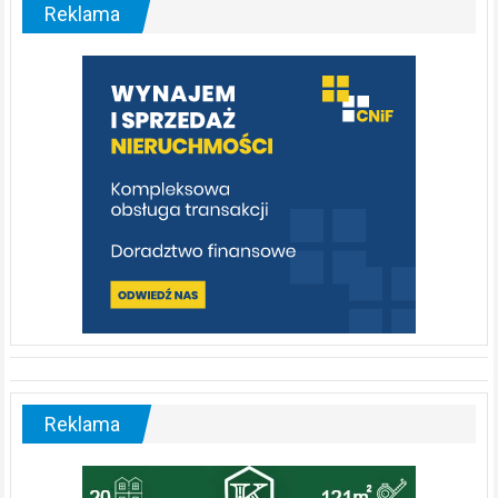
malownicza
Reklama
rzeka,
którą
warto
poznać
[fotorelacja]
Reklama