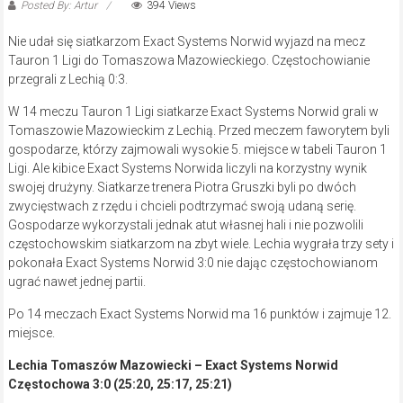
Posted By: Artur
394 Views
Nie udał się siatkarzom Exact Systems Norwid wyjazd na mecz
Tauron 1 Ligi do Tomaszowa Mazowieckiego. Częstochowianie
przegrali z Lechią 0:3.
W 14 meczu Tauron 1 Ligi siatkarze Exact Systems Norwid grali w
Tomaszowie Mazowieckim z Lechią. Przed meczem faworytem byli
gospodarze, którzy zajmowali wysokie 5. miejsce w tabeli Tauron 1
Ligi. Ale kibice Exact Systems Norwida liczyli na korzystny wynik
swojej drużyny. Siatkarze trenera Piotra Gruszki byli po dwóch
zwycięstwach z rzędu i chcieli podtrzymać swoją udaną serię.
Gospodarze wykorzystali jednak atut własnej hali i nie pozwolili
częstochowskim siatkarzom na zbyt wiele. Lechia wygrała trzy sety i
pokonała Exact Systems Norwid 3:0 nie dając częstochowianom
ugrać nawet jednej partii.
Po 14 meczach Exact Systems Norwid ma 16 punktów i zajmuje 12.
miejsce.
Lechia Tomaszów Mazowiecki – Exact Systems Norwid
Częstochowa 3:0 (25:20, 25:17, 25:21)