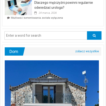
kwietnia!
Dlaczego mężczyźni powinni regularnie
poczucia,
że
odwiedzać urologa?
jesteś
24 marca, 2026
ciągle
Dlaczego
Możliwość komentowania
została wyłączona
na
mężczyźni
diecie?
powinni
regularnie
odwiedzać
urologa?
Dom