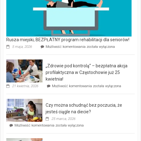
Rusza miejski, BEZPŁATNY program rehabilitacji dla seniorów!
Rusza
5 maja, 2026
Możliwość komentowania
została wyłączona
miejski,
BEZPŁATNY
program
„Zdrowie pod kontrolą” – bezpłatna akcja
rehabilitacji
dla
profilaktyczna w Częstochowie już 25
seniorów!
kwietnia!
„Zdrowie
21 kwietnia, 2026
Możliwość komentowania
została wyłączona
pod
kontrolą”
–
Czy można schudnąć bez poczucia, że
bezpłatna
akcja
jesteś ciągle na diecie?
profilaktyczna
25 marca, 2026
w
Czy
Możliwość komentowania
została wyłączona
Częstochowie
można
już
schudnąć
25
bez