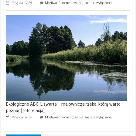
Ekologiczne
30 lipca, 2026
Możliwość komentowania
została wyłączona
ABC.
Z
kamerą
wśród
nietoperzy
[wideo]
Ekologiczne ABC. Liswarta – malownicza rzeka, którą warto
poznać [fotorelacja]
Ekologiczne
22 lipca, 2026
Możliwość komentowania
została wyłączona
ABC.
Liswarta
–