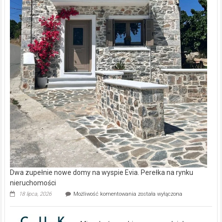
Dwa zupełnie nowe domy na wyspie Evia. Perełka na rynku
nieruchomości
Dwa
18 lipca, 2026
Możliwość komentowania
została wyłączona
zupełnie
nowe
domy