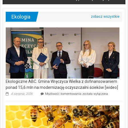
Ekologia
Ekologiczne ABC. Gmina Wręczyca Wielka z dofinansowaniem
ponad 15,6 mln na modernizację oczyszczalni ścieków [wideo]
Ekologiczne
4 sierpnia, 2026
Możliwość komentowania
została wyłączona
ABC.
Gmina
Wręczyca
Wielka
z
dofinansowaniem
ponad