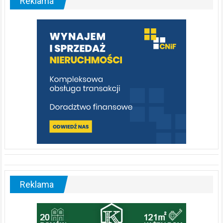
Reklama
rzeka,
którą
warto
poznać
[fotorelacja]
Reklama