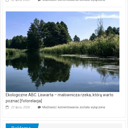
ABC.
Z
kamerą
wśród
nietoperzy
[wideo]
Ekologiczne ABC. Liswarta – malownicza rzeka, którą warto
poznać [fotorelacja]
Ekologiczne
22 lipca, 2026
Możliwość komentowania
została wyłączona
ABC.
Liswarta
–
malownicza