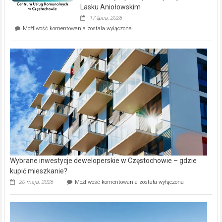
wyspie
Lasku Aniołowskim
Evia.
17 lipca, 2026
Perełka
Mieszkańcy
Możliwość komentowania
została wyłączona
na
wybiorą
rynku
nazwy
nieruchomości
alejek
w
Lasku
Aniołowskim
Wybrane inwestycje deweloperskie w Częstochowie – gdzie
kupić mieszkanie?
Wybrane
20 maja, 2026
Możliwość komentowania
została wyłączona
inwestycje
deweloperskie
w Częstochowie
–
gdzie