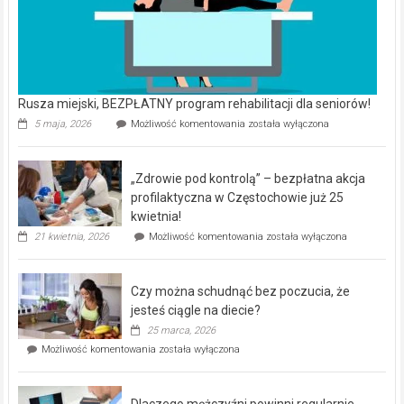
Rusza miejski, BEZPŁATNY program rehabilitacji dla seniorów!
Rusza
5 maja, 2026
Możliwość komentowania
została wyłączona
miejski,
BEZPŁATNY
program
„Zdrowie pod kontrolą” – bezpłatna akcja
rehabilitacji
dla
profilaktyczna w Częstochowie już 25
seniorów!
kwietnia!
„Zdrowie
21 kwietnia, 2026
Możliwość komentowania
została wyłączona
pod
kontrolą”
–
Czy można schudnąć bez poczucia, że
bezpłatna
akcja
jesteś ciągle na diecie?
profilaktyczna
25 marca, 2026
w
Czy
Możliwość komentowania
została wyłączona
Częstochowie
można
już
schudnąć
25
bez
kwietnia!
Dlaczego mężczyźni powinni regularnie