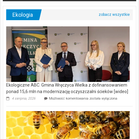
Ekologia
Ekologiczne ABC. Gmina Wręczyca Wielka z dofinansowaniem
ponad 15,6 mln na modernizację oczyszczalni ścieków [wideo]
Ekologiczne
4 sierpnia, 2026
Możliwość komentowania
została wyłączona
ABC.
Gmina
Wręczyca
Wielka
z
dofinansowaniem
ponad
15,6