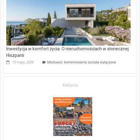
kupić
mieszkanie?
Inwestycja w komfort życia. O nieruchomościach w słonecznej
Hiszpanii
Inwestycja
15 maja, 2026
Możliwość komentowania
została wyłączona
w komfort
życia.
O nieruchomościach
w słonecznej
Reklama
Hiszpanii