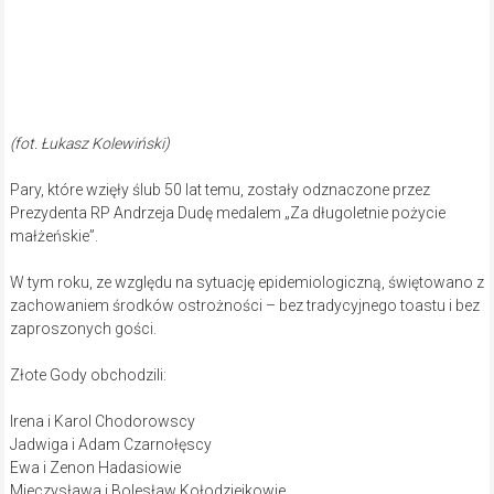
(fot. Łukasz Kolewiński)
Pary, które wzięły ślub 50 lat temu, zostały odznaczone przez
Prezydenta RP Andrzeja Dudę medalem „Za długoletnie pożycie
małżeńskie”.
W tym roku, ze względu na sytuację epidemiologiczną, świętowano z
zachowaniem środków ostrożności – bez tradycyjnego toastu i bez
zaproszonych gości.
Złote Gody obchodzili:
Irena i Karol Chodorowscy
Jadwiga i Adam Czarnołęscy
Ewa i Zenon Hadasiowie
Mieczysława i Bolesław Kołodziejkowie