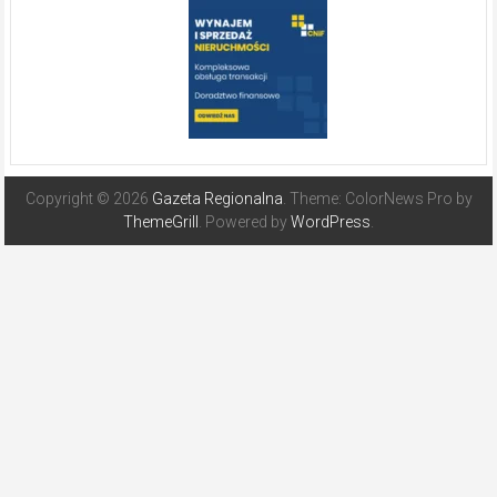
Copyright © 2026
Gazeta Regionalna
. Theme: ColorNews Pro by
ThemeGrill
. Powered by
WordPress
.