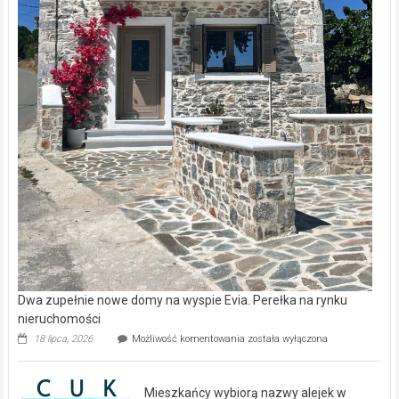
Dwa zupełnie nowe domy na wyspie Evia. Perełka na rynku
nieruchomości
Dwa
18 lipca, 2026
Możliwość komentowania
została wyłączona
zupełnie
nowe
domy
Mieszkańcy wybiorą nazwy alejek w
na