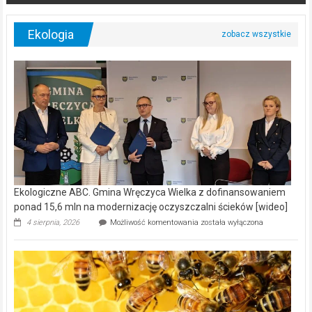
Ekologia
Ekologiczne ABC. Gmina Wręczyca Wielka z dofinansowaniem
ponad 15,6 mln na modernizację oczyszczalni ścieków [wideo]
Ekologiczne
4 sierpnia, 2026
Możliwość komentowania
została wyłączona
ABC.
Gmina
Wręczyca
Wielka
z
dofinansowaniem
ponad
15,6