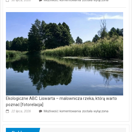
30 lipca, 2026
Możliwość komentowania
została wyłączona
ABC.
Z
kamerą
wśród
nietoperzy
[wideo]
Ekologiczne ABC. Liswarta – malownicza rzeka, którą warto
poznać [fotorelacja]
Ekologiczne
22 lipca, 2026
Możliwość komentowania
została wyłączona
ABC.
Liswarta
–
malownicza