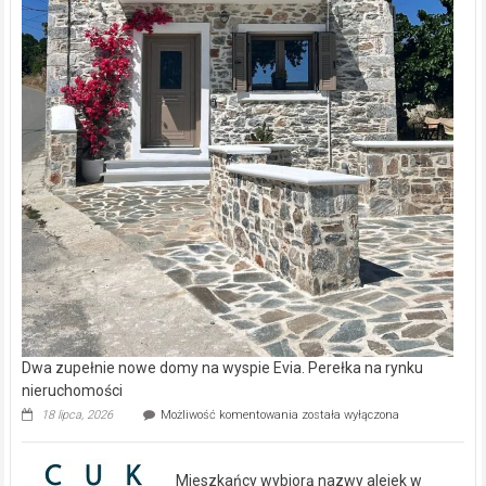
Dwa zupełnie nowe domy na wyspie Evia. Perełka na rynku
nieruchomości
Dwa
18 lipca, 2026
Możliwość komentowania
została wyłączona
zupełnie
nowe
domy
Mieszkańcy wybiorą nazwy alejek w
na