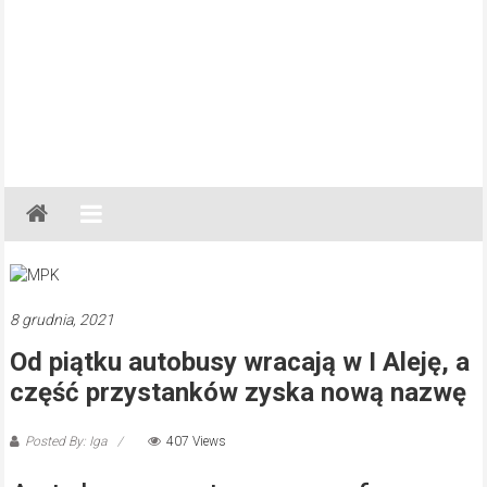
Gazeta
Regionalna
Częstochowa,
Kłobuck,
Lubliniec,
8 grudnia, 2021
Myszków
Od piątku autobusy wracają w I Aleję, a
część przystanków zyska nową nazwę
Posted By: Iga
407 Views