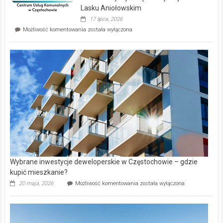
wyspie
Lasku Aniołowskim
Evia.
17 lipca, 2026
Perełka
Mieszkańcy
Możliwość komentowania
została wyłączona
na
wybiorą
rynku
nazwy
nieruchomości
alejek
w
Lasku
Aniołowskim
Wybrane inwestycje deweloperskie w Częstochowie – gdzie
kupić mieszkanie?
Wybrane
20 maja, 2026
Możliwość komentowania
została wyłączona
inwestycje
deweloperskie
w Częstochowie
–
gdzie