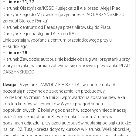
–
Linie nr 21, 27
Kierunek Olsztyńska/KSSE Kusięcka: z II Alei przez I Aleję i Plac
Daszyńskiego do Mirowskiej (przystanek PLAC DASZYŃSKIEGO
zamiast Starego Rynku)
Kierunek centrum: od Faradaya przez Mirowską do Placu
Daszyńskiego, następnie I Aleją do II Alei
Linie zostają wycofane z centrum przesiadkowego przy ul.
Piłsudskiego
– Linia nr 28
Kierunek Zawodzie: autobus nie będzie obsługiwał przystanku przy
Starym Rynku, w zamian zatrzyma się na nowym przystanku PLAC
DASZYŃSKIEGO
Uwaga:
Przystanki ZAWODZIE – SZPITAL w obu kierunkach
pozostają nieczynne do zakończenia ich przebudowy.
To nie koniec zmian. Na linii 25 wprowadzona zostanie niewielka
korekta kursów w kierucnków Wyczerp w godzinach
popołudniowych. Z kolei w godzinach wieczornych nieco inaczej
jeździć będzie autobus nr 31 w kierunku Lisińca. Zmiany w
godzinach odjazdu i przyjazdu autobusów nastąpią od piątku także
na lonii 32. Tutaj korekta dotyczy kursów w kierunku Wielkoborskiej,
a wynika ona ze zmiany czasu przejazdów pomiędzy przystankami