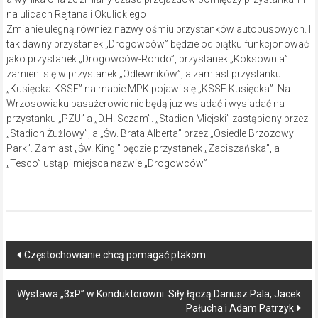
na ulicach Rejtana i Okulickiego
Zmianie ulegną również nazwy ośmiu przystanków autobusowych. I
tak dawny przystanek „Drogowców” będzie od piątku funkcjonować
jako przystanek „Drogowców-Rondo”, przystanek „Koksownia”
zamieni się w przystanek „Odlewników”, a zamiast przystanku
„Kusięcka-KSSE” na mapie MPK pojawi się „KSSE Kusięcka”. Na
Wrzosowiaku pasażerowie nie będą już wsiadać i wysiadać na
przystanku „PZU” a „D.H. Sezam”. „Stadion Miejski” zastąpiony przez
„Stadion Żużlowy”, a „Św. Brata Alberta” przez „Osiedle Brzozowy
Park”. Zamiast „Św. Kingi” będzie przystanek „Zaciszańska”, a
„Tesco” ustąpi miejsca nazwie „Drogowców”
Post
Częstochowianie chcą pomagać ptakom
navigation
Wystawa „3xP” w Konduktorowni. Siły łączą Dariusz Pala, Jacek
Pałucha i Adam Patrzyk