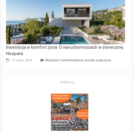
kupić
mieszkanie?
Inwestycja w komfort życia. O nieruchomościach w słonecznej
Hiszpanii
Inwestycja
15 maja, 2026
Możliwość komentowania
została wyłączona
w komfort
życia.
O nieruchomościach
w słonecznej
Reklama
Hiszpanii