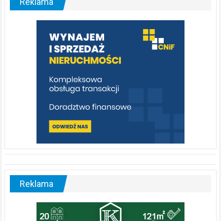
Reklama
rzeka,
którą
warto
poznać
[fotorelacja]
Reklama