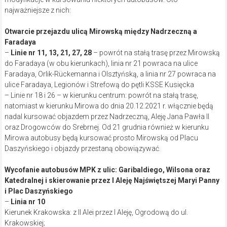
najważniejsze z nich:
Otwarcie przejazdu ulicą Mirowską między Nadrzeczną a
Faradaya
–
Linie nr 11, 13, 21, 27, 28
– powrót na stałą trasę przez Mirowską
do Faradaya (w obu kierunkach), linia nr 21 powraca na ulice
Faradaya, Orlik-Rückemanna i Olsztyńską, a linia nr 27 powraca na
ulice Faradaya, Legionów i Strefową do pętli KSSE Kusięcka
– Linie nr 18 i 26 – w kierunku centrum: powrót na stałą trasę,
natomiast w kierunku Mirowa do dnia 20.12.2021 r. włącznie będą
nadal kursować objazdem przez Nadrzeczną, Aleję Jana Pawła II
oraz Drogowców do Srebrnej. Od 21 grudnia również w kierunku
Mirowa autobusy będą kursować prosto Mirowską od Placu
Daszyńskiego i objazdy przestaną obowiązywać.
Wycofanie autobusów MPK z ulic: Garibaldiego, Wilsona oraz
Katedralnej i skierowanie przez I Aleję Najświętszej Maryi Panny
i Plac Daszyńskiego
–
Linia nr 10
Kierunek Krakowska: z II Alei przez I Aleję, Ogrodową do ul.
Krakowskiej;