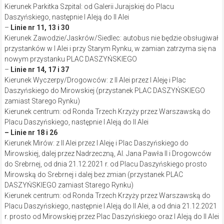
Kierunek Parkitka Szpital: od Galerii Jurajskiej do Placu
Daszyńskiego, następnie I Aleją do II Alei
–
Linie nr 11, 13 i 30
Kierunek Zawodzie/Jaskrów/Siedlec: autobus nie będzie obsługiwał
przystanków w I Alei i przy Starym Rynku, w zamian zatrzyma się na
nowym przystanku PLAC DASZYŃSKIEGO
–
Linie nr 14, 17 i 37
Kierunek Wyczerpy/Drogowców: z II Alei przez I Aleję i Plac
Daszyńskiego do Mirowskiej (przystanek PLAC DASZYŃSKIEGO
zamiast Starego Rynku)
Kierunek centrum: od Ronda Trzech Krzyży przez Warszawską do
Placu Daszyńskiego, następnie I Aleją do II Alei
– Linie nr 18 i 26
Kierunek Mirów: z II Alei przez I Aleję i Plac Daszyńskiego do
Mirowskiej, dalej przez Nadrzeczną, Al. Jana Pawła II i Drogowców
do Srebrnej, od dnia 21.12.2021 r. od Placu Daszyńskiego prosto
Mirowską do Srebrnej i dalej bez zmian (przystanek PLAC
DASZYŃSKIEGO zamiast Starego Rynku)
Kierunek centrum: od Ronda Trzech Krzyży przez Warszawską do
Placu Daszyńskiego, następnie I Aleją do II Alei, a od dnia 21.12.2021
r. prosto od Mirowskiej przez Plac Daszyńskiego oraz I Aleją do II Alei