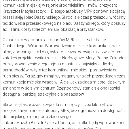
komunikacji miejskiej w rejonie śródmiejskim – mówi prezydent
Krzysztof Matyjaszczyk. – Dlatego autobusy MPK ponownie pojadą
przez I aleję i plac Daszyńskiego, Skróci się czas przejazdu, wrócimy
też do węzła przesiadkowego na placu Daszyńskiego, który obsłuży
aż 11 linii. Korzystnie zmieni się lokalizacja przystanków.
Oznacza to wycofanie autobusów MPK z ulic: Katedralnej,
Garibaldiego i Wilsona. Wprowadzenie miejskiej komunikacji w te
ulice, z pominięciem I Alei, było konieczne w związku z tzw. efektem
założeń projektu rewitalizacji alei Najświętszej Maryi Panny. Zakładał
on wyprowadzenie z tego rejonu miasta jak największej liczby
samochodów, w tym też komunikacji miejskiej, i postawienie na
ruch pieszy. Teraz, gdy minął wymagany w takich przypadkach czas,
komunikacja miejska wraca w I Aleję. Jak zakłada miasto, dzięki tym
zmianom w ścisłym centrum Częstochowy stanie się ona łatwiej
dostępna i bardziej atrakcyjna dla pasażerów.
Skróci się także czas przejazdu i zmniejszy liczba kilometrów
przejeżdżanych przez autobusy MPK, bez ograniczania dostępności
do miejskiego transportu zbiorowego.
Jak przekazało Biura Inżyniera Ruchu, od piątku będą wprowadzone
modyfikacje w kursowaniu niektórych autobusów. Oto