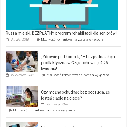
Rusza miejski, BEZPŁATNY program rehabilitacji dla seniorów!
Rusza
5 maja, 2026
Możliwość komentowania
została wyłączona
miejski,
BEZPŁATNY
program
„Zdrowie pod kontrolą” – bezpłatna akcja
rehabilitacji
dla
profilaktyczna w Częstochowie już 25
seniorów!
kwietnia!
„Zdrowie
21 kwietnia, 2026
Możliwość komentowania
została wyłączona
pod
kontrolą”
–
Czy można schudnąć bez poczucia, że
bezpłatna
akcja
jesteś ciągle na diecie?
profilaktyczna
25 marca, 2026
w
Czy
Możliwość komentowania
została wyłączona
Częstochowie
można
już
schudnąć
25
bez
kwietnia!