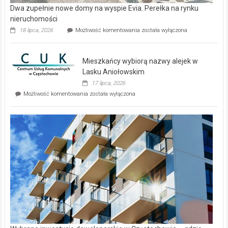
Dwa zupełnie nowe domy na wyspie Evia. Perełka na rynku
nieruchomości
Dwa
18 lipca, 2026
Możliwość komentowania
została wyłączona
zupełnie
nowe
domy
Mieszkańcy wybiorą nazwy alejek w
na
wyspie
Lasku Aniołowskim
Evia.
17 lipca, 2026
Perełka
Mieszkańcy
Możliwość komentowania
została wyłączona
na
wybiorą
rynku
nazwy
nieruchomości
alejek
w
Lasku
Aniołowskim