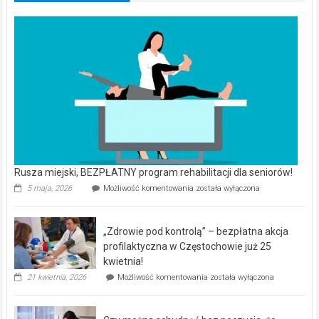
Rusza miejski, BEZPŁATNY program rehabilitacji dla seniorów!
Rusza
5 maja, 2026
Możliwość komentowania
została wyłączona
miejski,
BEZPŁATNY
program
„Zdrowie pod kontrolą” – bezpłatna akcja
rehabilitacji
dla
profilaktyczna w Częstochowie już 25
seniorów!
kwietnia!
„Zdrowie
21 kwietnia, 2026
Możliwość komentowania
została wyłączona
pod
kontrolą”
–