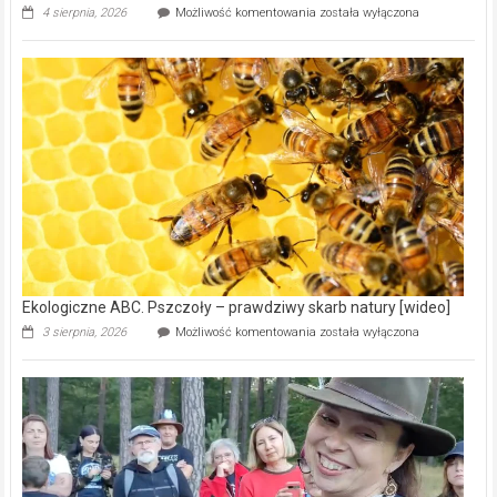
Ekologiczne
4 sierpnia, 2026
Możliwość komentowania
została wyłączona
ABC.
Gmina
Wręczyca
Wielka
z
dofinansowaniem
ponad
15,6
mln
na
modernizację
oczyszczalni
ścieków
[wideo]
Ekologiczne ABC. Pszczoły – prawdziwy skarb natury [wideo]
Ekologiczne
3 sierpnia, 2026
Możliwość komentowania
została wyłączona
ABC.
Pszczoły
–
prawdziwy
skarb
natury
[wideo]