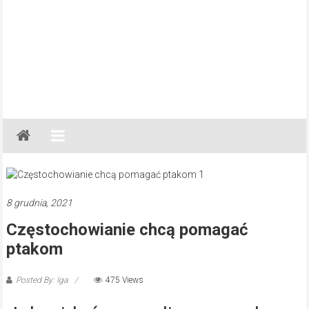
Gazeta
Regionalna
Częstochowa,
Kłobuck,
Lubliniec,
8 grudnia, 2021
Myszków
Częstochowianie chcą pomagać
ptakom
Posted By: Iga
475 Views