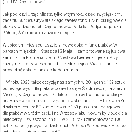
(fot. UM Częstochowa)
Jak podliczył Urząd Miasta, tylko w tym roku dzięki zwycięskiemu
zadaniu Budżetu Obywatelskiego zawieszono 122 budki lęgowe dla
ptaków w dzielnicach Częstochówka-Parkitka, Podjasnogórska,
Północ, Śródmieście i Zawodzie-Dąbie.
W ubiegłym miesiącu ruszyło zimowe dokarmianie ptaków. W
parkach miejskich – Staszica i 3 Maja – zamontowane są już dwa
karmniki; na Promenadzie im. Czesława Niemena – jeden. Przy
każdym z nich zawieszono tablicę edukacyjną. Miasto planuje
prowadzić dokarmianie do końca marca.
– W roku 2020, także decyzją nas samych w BO, łącznie 139 sztuk
budek lęgowych dla ptaków pojawiło się w Śródmieściu, na Starym
Mieście, w Częstochówce-Parkitce i dzielnicy Podjasnogórskiej –
przekazał w komunikacie częstochowski magistrat. – Rok wcześniej
dzięki procedurze BO zamontowano 180 ptasich budek lęgowych
dla ptaków w Śródmieściu i na Wrzosowiaku. Novum były budki dla
nietoperzy – zwieszono ich 80. W 2018 roku zamontowano 100
sztuk budek lęgowych w dzielnicach Północ i Wrzosowiak – to też
była decyzja głosujących w BO.