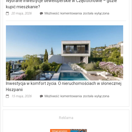
Wybrane inwestycje deweloperskie w Częstochowie – gdzie
kupić mieszkanie?
Wybrane
20 maja, 2026
Możliwość komentowania
została wyłączona
inwestycje
deweloperskie
w Częstochowie
–
gdzie
kupić
mieszkanie?
Inwestycja w komfort życia. O nieruchomościach w słonecznej
Hiszpanii
Inwestycja
15 maja, 2026
Możliwość komentowania
została wyłączona
w komfort
życia.
O nieruchomościach
w słonecznej
Reklama
Hiszpanii