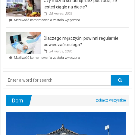
Czy można schudnąć bez poczucia, że
bezpłatna
akcja
jesteś ciągle na diecie?
profilaktyczna
25 marca, 2026
w
Czy
Możliwość komentowania
została wyłączona
Częstochowie
można
już
schudnąć
25
bez
kwietnia!
Dlaczego mężczyźni powinni regularnie
poczucia,
że
odwiedzać urologa?
jesteś
24 marca, 2026
ciągle
Dlaczego
Możliwość komentowania
została wyłączona
na
mężczyźni
diecie?
powinni
regularnie
odwiedzać
urologa?
Dom