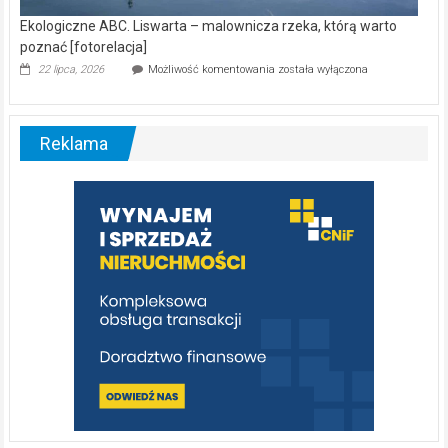
Ekologiczne ABC. Liswarta – malownicza rzeka, którą warto
poznać [fotorelacja]
Ekologiczne
22 lipca, 2026
Możliwość komentowania
została wyłączona
ABC.
Liswarta
–
malownicza
Reklama
rzeka,
którą
warto
poznać
[fotorelacja]