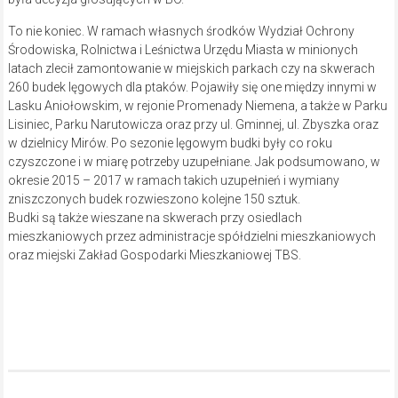
To nie koniec. W ramach własnych środków Wydział Ochrony
Środowiska, Rolnictwa i Leśnictwa Urzędu Miasta w minionych
latach zlecił zamontowanie w miejskich parkach czy na skwerach
260 budek lęgowych dla ptaków. Pojawiły się one między innymi w
Lasku Aniołowskim, w rejonie Promenady Niemena, a także w Parku
Lisiniec, Parku Narutowicza oraz przy ul. Gminnej, ul. Zbyszka oraz
w dzielnicy Mirów. Po sezonie lęgowym budki były co roku
czyszczone i w miarę potrzeby uzupełniane. Jak podsumowano, w
okresie 2015 – 2017 w ramach takich uzupełnień i wymiany
zniszczonych budek rozwieszono kolejne 150 sztuk.
Budki są także wieszane na skwerach przy osiedlach
mieszkaniowych przez administracje spółdzielni mieszkaniowych
oraz miejski Zakład Gospodarki Mieszkaniowej TBS.