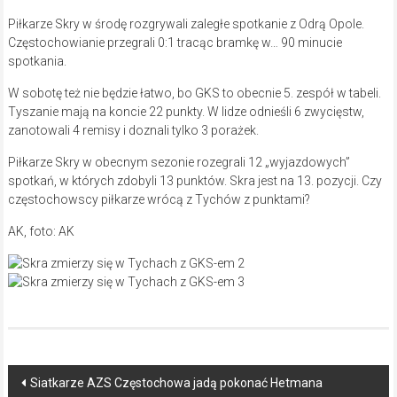
Piłkarze Skry w środę rozgrywali zaległe spotkanie z Odrą Opole.
Częstochowianie przegrali 0:1 tracąc bramkę w… 90 minucie
spotkania.
W sobotę też nie będzie łatwo, bo GKS to obecnie 5. zespół w tabeli.
Tyszanie mają na koncie 22 punkty. W lidze odnieśli 6 zwycięstw,
zanotowali 4 remisy i doznali tylko 3 porażek.
Piłkarze Skry w obecnym sezonie rozegrali 12 „wyjazdowych”
spotkań, w których zdobyli 13 punktów. Skra jest na 13. pozycji. Czy
częstochowscy piłkarze wrócą z Tychów z punktami?
AK, foto: AK
Post
Siatkarze AZS Częstochowa jadą pokonać Hetmana