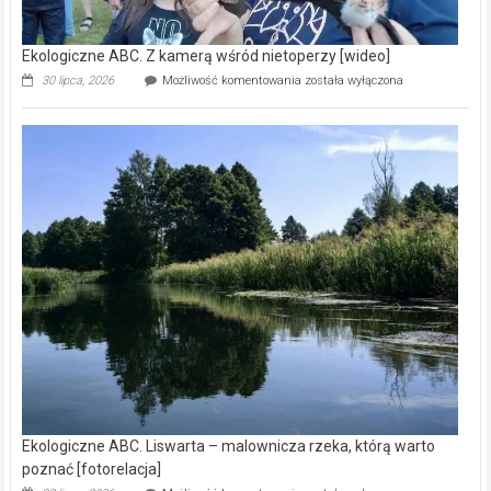
Ekologiczne ABC. Z kamerą wśród nietoperzy [wideo]
Ekologiczne
30 lipca, 2026
Możliwość komentowania
została wyłączona
ABC.
Z
kamerą
wśród
nietoperzy
[wideo]
Ekologiczne ABC. Liswarta – malownicza rzeka, którą warto
poznać [fotorelacja]