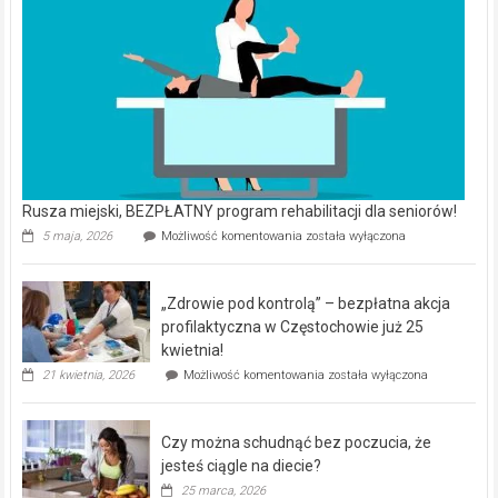
Rusza miejski, BEZPŁATNY program rehabilitacji dla seniorów!
Rusza
5 maja, 2026
Możliwość komentowania
została wyłączona
miejski,
BEZPŁATNY
program
„Zdrowie pod kontrolą” – bezpłatna akcja
rehabilitacji
dla
profilaktyczna w Częstochowie już 25
seniorów!
kwietnia!
„Zdrowie
21 kwietnia, 2026
Możliwość komentowania
została wyłączona
pod
kontrolą”
–
Czy można schudnąć bez poczucia, że
bezpłatna
akcja
jesteś ciągle na diecie?
profilaktyczna
25 marca, 2026