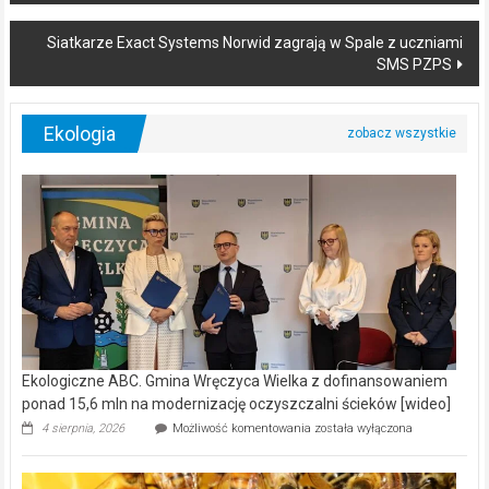
navigation
Siatkarze Exact Systems Norwid zagrają w Spale z uczniami
SMS PZPS
Ekologia
Ekologiczne ABC. Gmina Wręczyca Wielka z dofinansowaniem
ponad 15,6 mln na modernizację oczyszczalni ścieków [wideo]
Ekologiczne
4 sierpnia, 2026
Możliwość komentowania
została wyłączona
ABC.
Gmina
Wręczyca