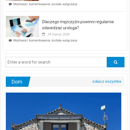
w
Czy
Możliwość komentowania
została wyłączona
Częstochowie
można
już
schudnąć
25
bez
kwietnia!
Dlaczego mężczyźni powinni regularnie
poczucia,
że
odwiedzać urologa?
jesteś
24 marca, 2026
ciągle
Dlaczego
Możliwość komentowania
została wyłączona
na
mężczyźni
diecie?
powinni
regularnie
odwiedzać
urologa?
Dom