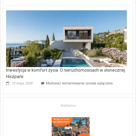
inwestycje
deweloperskie
w Częstochowie
–
gdzie
kupić
mieszkanie?
Inwestycja w komfort życia. O nieruchomościach w słonecznej
Hiszpanii
Inwestycja
15 maja, 2026
Możliwość komentowania
została wyłączona
w komfort
życia.
O nieruchomościach
w słonecznej
Reklama
Hiszpanii