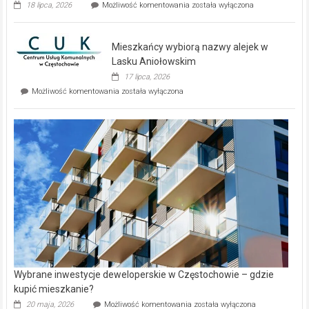
Dwa
18 lipca, 2026
Możliwość komentowania
została wyłączona
zupełnie
nowe
domy
Mieszkańcy wybiorą nazwy alejek w
na
wyspie
Lasku Aniołowskim
Evia.
17 lipca, 2026
Perełka
Mieszkańcy
Możliwość komentowania
została wyłączona
na
wybiorą
rynku
nazwy
nieruchomości
alejek
w
Lasku
Aniołowskim
Wybrane inwestycje deweloperskie w Częstochowie – gdzie
kupić mieszkanie?
Wybrane
20 maja, 2026
Możliwość komentowania
została wyłączona