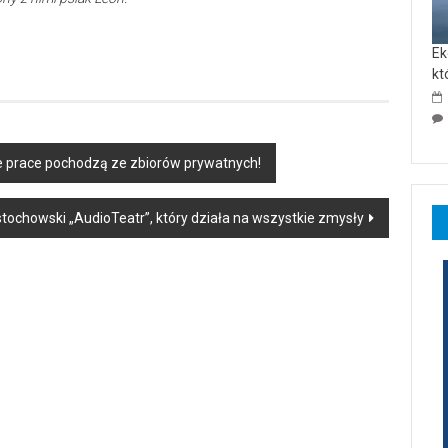
Ek
kt
Te prace pochodzą ze zbiorów prywatnych!
stochowski „AudioTeatr”, który działa na wszystkie zmysły