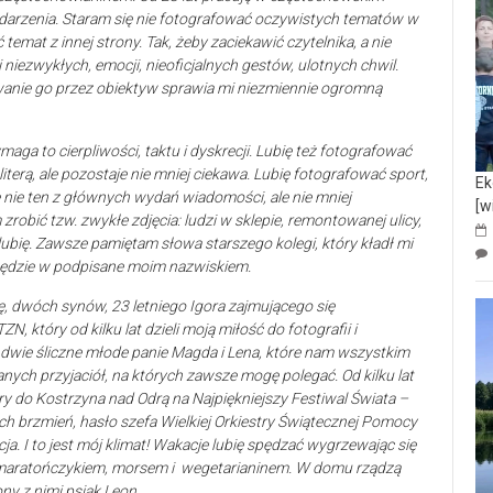
ydarzenia. Staram się nie fotografować oczywistych tematów w
emat z innej strony. Tak, żeby zaciekawić czytelnika, a nie
niezwykłych, emocji, nieoficjalnych gestów, ulotnych chwil.
anie go przez obiektyw sprawia mi niezmiennie ogromną
ga to cierpliwości, taktu i dyskrecji. Lubię też fotografować
literą, ale pozostaje nie mniej ciekawa. Lubię fotografować sport,
Ek
nie ten z głównych wydań wiadomości, ale nie mniej
[w
zrobić tzw. zwykłe zdjęcia: ludzi w sklepie, remontowanej ulicy,
ubię. Zawsze pamiętam słowa starszego kolegi, który kładł mi
 będzie w podpisane moim nazwiskiem.
, dwóch synów, 23 letniego Igora zajmującego się
 który od kilku lat dzieli moją miłość do fotografii i
dwie śliczne młode panie Magda i Lena, które nam wszystkim
ch przyjaciół, na których zawsze mogę polegać. Od kilku lat
ry do Kostrzyna nad Odrą na Najpiękniejszy Festiwal Świata –
h brzmień, hasło szefa Wielkiej Orkiestry Świątecznej Pomocy
. I to jest mój klimat! Wakacje lubię spędzać wygrzewając się
m maratończykiem, morsem i wegetarianinem. W domu rządzą
ny z nimi psiak Leon.