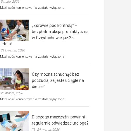
5 maja, 2026
Rusza
Możliwość komentowania
została wyłączona
miejski,
BEZPŁATNY
program
„Zdrowie pod kontrolą” –
rehabilitacji
dla
bezpłatna akcja profilaktyczna
seniorów!
w Częstochowie już 25
ietnia!
21 kwietnia, 2026
„Zdrowie
Możliwość komentowania
została wyłączona
pod
kontrolą”
–
Czy można schudnąć bez
bezpłatna
akcja
poczucia, że jesteś ciągle na
profilaktyczna
diecie?
w
25 marca, 2026
Częstochowie
już
Czy
Możliwość komentowania
została wyłączona
25
można
kwietnia!
schudnąć
bez
Dlaczego mężczyźni powinni
poczucia,
że
regularnie odwiedzać urologa?
jesteś
24 marca, 2026