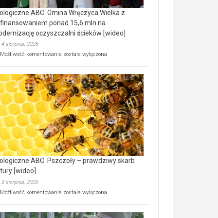
ologiczne ABC. Gmina Wręczyca Wielka z
finansowaniem ponad 15,6 mln na
dernizację oczyszczalni ścieków [wideo]
4 sierpnia, 2026
Ekologiczne
Możliwość komentowania
została wyłączona
ABC.
Gmina
Wręczyca
Wielka
z
dofinansowaniem
ponad
15,6
mln
na
modernizację
oczyszczalni
ścieków
ologiczne ABC. Pszczoły – prawdziwy skarb
[wideo]
tury [wideo]
3 sierpnia, 2026
Ekologiczne
Możliwość komentowania
została wyłączona
ABC.
Pszczoły
–