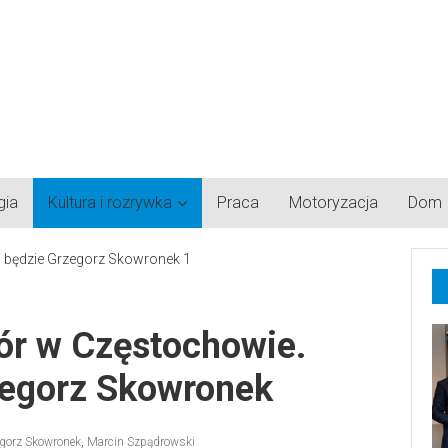
gia
Kultura i rozrywka
Praca
Motoryzacja
Dom
ór w Częstochowie.
zegorz Skowronek
gorz Skowronek
,
Marcin Szpądrowski