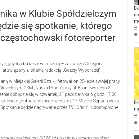
Ek
nika w Klubie Spółdzielczym
do
mo
zie się spotkanie, którego
 częstochowski fotoreporter
zyć, gdy trzeba także wzruszają – zaznacza Grzegorz
lat związany z lokalną redakcją „Gazety Wyborczej”.
w Miejskiej Galerii Sztuki, fetował on 25-lecie swojej pracy.
ółdzielczym CSM „Nasza Praca” przy ul. Broniewskiego 3
rzenie odbędzie się w czwartek, 21 października o godz. 17.30.
 gościem „Fotograficznego wieczoru” – Marcin Szpądrowski.
Ek
. Spotkanie będzie nagrywane przez TV „Orion” i udostępnione
na
m częstochowianinem. Od 28 lat pracuję w częstochowskim