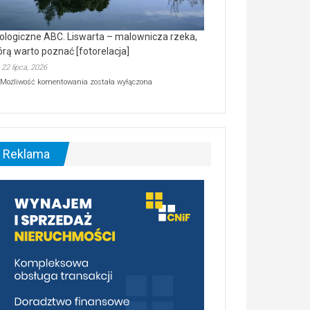
ologiczne ABC. Liswarta – malownicza rzeka,
órą warto poznać [fotorelacja]
22 lipca, 2026
Ekologiczne
Możliwość komentowania
została wyłączona
ABC.
Liswarta
–
malownicza
rzeka,
którą
Reklama
warto
poznać
[fotorelacja]