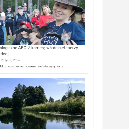
prawdziwy
skarb
natury
[wideo]
ologiczne ABC. Z kamerą wśród nietoperzy
ideo]
30 lipca, 2026
Ekologiczne
Możliwość komentowania
została wyłączona
ABC.
Z
kamerą
wśród
nietoperzy
[wideo]