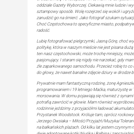
oddziale Gazety Wyborczej. Ciekawią mnie ludzie i w
sztampowy sposób. Wolę rozejrzeć się wokół i ugryźć t
zanudzić go na śmierć. Jako fotograf szukam sytuacji 
Choć Częstochowa to specyficzne miasto, podpatryw
radość.
Lubię fotografować pielgrzymki, Jasną Górę, choć wyma
politykę, która w naszym mieście nie jest pisana dużą 
ten nasz częstochowski, może trochę mniejszy, może 
pasjonujący. I staram się nigdy nie narzekać, gdy mam 
źle zaparkowanego samochodu. Przecież robię to co l
do głowy, że nawet banalne zdjęcie dziury w drodze
Prywatnie mam fantastyczną rodzinę, żonę Agnieszkę
programowaniem i 19 letniego Maćka, maturzystę w TZN,
morsowania. W domu pojawiają się również z synami 
potrafią zawrócić w głowie. Mam również wypróbowany
rodzinnie jeździmy z przyjaciółmi ładować akumulato
Przystanek Woodstock. Króluje tam, oprócz rockowyc
Jerzego Owsiaka – Miłość/Przyjaźń/Muzyka/Tolerancja
na bałkańskich plażach. Od kilku lat jestem czynny
dwie adoptowane kotki Niuńka i Balbina i zaprzyjaźnio