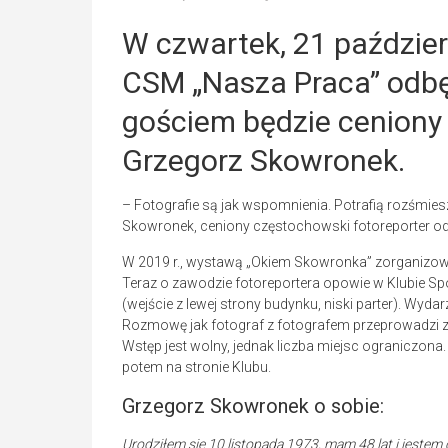
W czwartek, 21 paździer
CSM „Nasza Praca” odbęd
gościem będzie ceniony
Grzegorz Skowronek.
– Fotografie są jak wspomnienia. Potrafią rozśmies
Skowronek, ceniony częstochowski fotoreporter od 
W 2019 r., wystawą „Okiem Skowronka” zorganizowaną 
Teraz o zawodzie fotoreportera opowie w Klubie Sp
(wejście z lewej strony budynku, niski parter). Wyda
Rozmowę jak fotograf z fotografem przeprowadzi z
Wstęp jest wolny, jednak liczba miejsc ograniczona
potem na stronie Klubu.
Grzegorz Skowronek o sobie:
Urodziłem się 10 listopada 1973, mam 48 lat i jeste