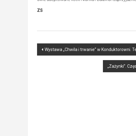
ZS
Post
Wystawa „Chwila i trwanie” w Konduktorowni. 
navigation
„Zażynki”. Czę